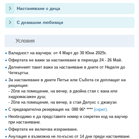
Настаняване с деца
С домашни любимци
Условия
Валидност на ваучера:
от 4 Март до 30 Юни 2025г.
Офертата не важи за настаняване в периода 24 - 26 Май.
Делничният пакет важи за настаняване в дните от Неделя до
Четвъртък.
За настаняване в дните Петък или Събота се доплащат на
рецепция
:
- 20лв на помещение, на вечер, в двойна стая с вана или
хидромасажен душ;
- 20лв на помещение, на вечер, в стая Делукс с джакузи.
С предварителна резервация на:
088 96* ****
(скрит)
.
Необходимо е да представите номер и секретен код на ваучер
при настаняване.
Офертата не включва изхранване.
Aнулация е възможна не по-късно от 14 дни преди настаняване.