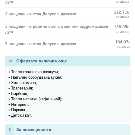
душ
за двама
122.71
€
2 нощувки - в стая Делукс с джакузи
за двама
3 нощувки - в двойна стая с вана или хидромасажен
138.05
€
душ
за двама
184.07
€
3 нощувки - в стая Делукс с джакузи
за двама
Офертата включва още
• Топло градинско джакузи;
• Напълно оборудвана кухня;
• Хол с камина;
• Трапезария;
• Барбекю;
• Топли напитки (кафе и чай);
• Интернет;
• Паркинг;
• Детски кът.
За помещенията