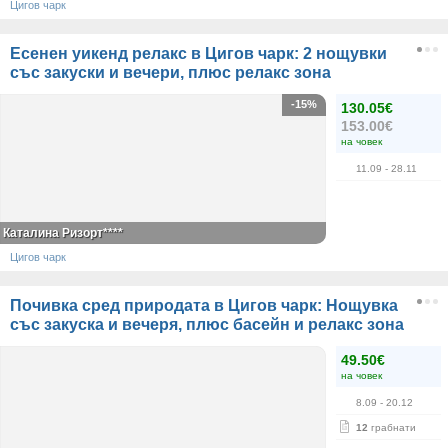
Цигов чарк
Есенен уикенд релакс в Цигов чарк: 2 нощувки
със закуски и вечери, плюс релакс зона
-15%
130.05€
153.00€
на човек
11.09
- 28.11
Каталина Ризорт****
Цигов чарк
Почивка сред природата в Цигов чарк: Нощувка
със закуска и вечеря, плюс басейн и релакс зона
49.50€
на човек
8.09
- 20.12
12
грабнати