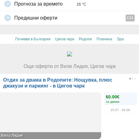
Прогноза за времето
26 °C
Предишни оферти
131
·
·
·
·
Почивки в България
Цигов чарк
Родопи
Планина
Spa
Още оферти от Вили Лидия, Цигов чарк
Отдих за двама в Родопите: Нощувка, плюс
джакузи и паркинг - в Цигов чарк
60.00€
за двама
15.07
- 30.09
Вила Лидия