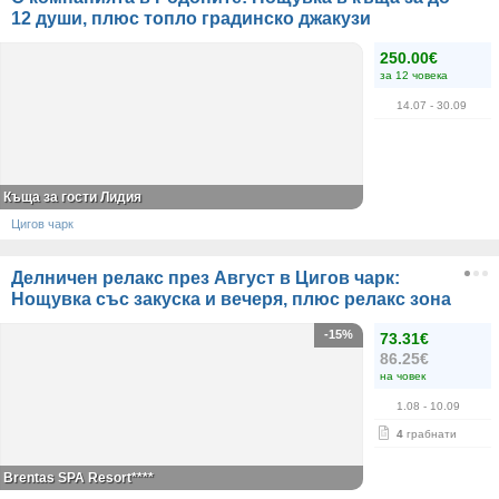
12 души, плюс топло градинско джакузи
250.00€
за 12 човека
14.07
- 30.09
Къща за гости Лидия
Цигов чарк
Делничен релакс през Август в Цигов чарк:
Нощувка със закуска и вечеря, плюс релакс зона
-15%
73.31€
86.25€
на човек
1.08
- 10.09
4
грабнати
Brentas SPA Resort****