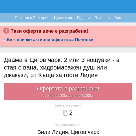
·
·
·
·
Почивки в България
Цигов чарк
Родопи
Планина
Spa
Тази оферта вече е разграбена!
» Виж всички активни оферти за Почивки
Двама в Цигов чарк: 2 или 3 нощувки - в
стая с вана, хидромасажен душ или
джакузи, от Къща за гости Лидия
Офертата е разграбена!
от 26.02.2025г до 26.06.2025г
Грабнати ваучери:
2
Предоставено от:
Вили Лидия, Цигов чарк