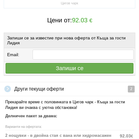
Цигов чарк
Цени от:
92.03
€
Запиши се за известие при нова оферта от Къща за гости
Лидия
Email:
Запиши се
Други текущи оферти
2
Прекарайте време с половинката в Цигов чарк -
Къща за гости
Лидия
ви очаква с уютна обстановка!
Делничен пакет за двама:
Варианти на офертата:
2 нощувки - в двойна стая с вана или хидромасажен
92.03
€