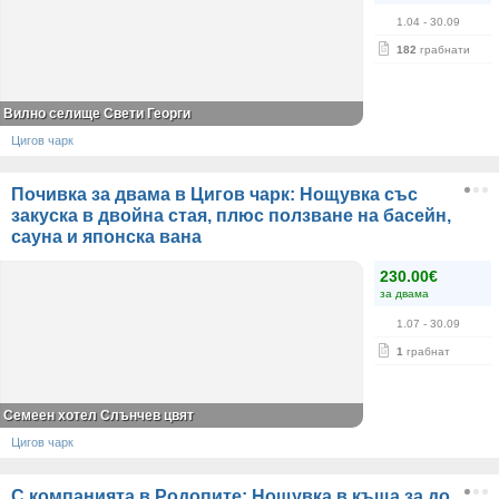
1.04
- 30.09
182
грабнати
Вилно селище Свети Георги
Цигов чарк
Почивка за двама в Цигов чарк: Нощувка със
закуска в двойна стая, плюс ползване на басейн,
сауна и японска вана
230.00€
за двама
1.07
- 30.09
1
грабнат
Семеен хотел Слънчев цвят
Цигов чарк
С компанията в Родопите: Нощувка в къща за до