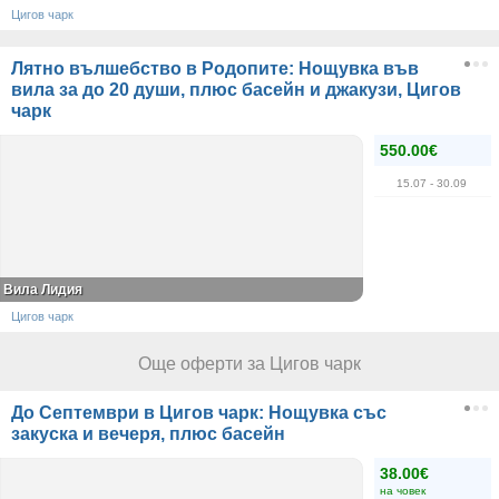
Цигов чарк
Лятно вълшебство в Родопите: Нощувка във
вила за до 20 души, плюс басейн и джакузи, Цигов
чарк
550.00€
15.07
- 30.09
Вила Лидия
Цигов чарк
Още оферти за Цигов чарк
До Септември в Цигов чарк: Нощувка със
закуска и вечеря, плюс басейн
38.00€
на човек