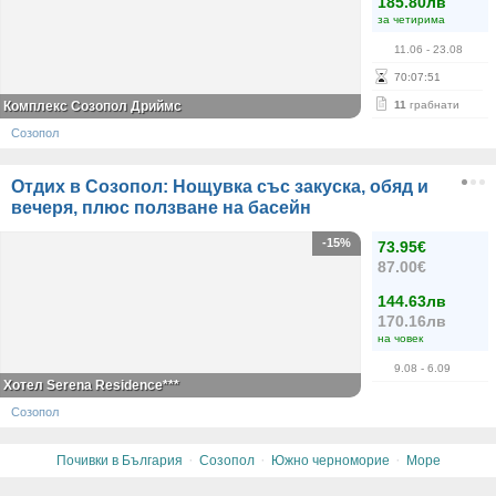
185.80лв
за четирима
11.06
- 23.08
70
:
07
:
51
Комплекс Созопол Дриймс
11
грабнати
Созопол
Отдих в Созопол: Нощувка със закуска, обяд и
вечеря, плюс ползване на басейн
-15%
73.95€
87.00€
144.63лв
170.16лв
на човек
9.08
- 6.09
Хотел Serena Residence***
Созопол
·
·
·
Почивки в България
Созопол
Южно черноморие
Море