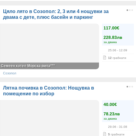
Цяло лято в Созопол: 2, 3 или 4 нощувки за
двама с дете, плюс басейн и паркинг
117.00€
228.83лв
за двама
25.06
- 12.09
12
грабнати
Семеен хотел Морска вила***
Созопол
Лятна почивка в Созопол: Нощувка в
помещение по избор
40.00€
78.23лв
за двама
29.06
- 31.08
5
грабнати