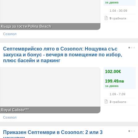
за двама
1.04
- 30.09
9
грабнати
Къща за гости Polina Beach
Созопол
Септемврийско лято в Созопол: Нощувка със
закуска и бонус - вечеря в помещение по избор,
плюс басейн и паркинг
102.00€
199.49лв
за двама
1.09
- 7.09
3
грабнати
Royal Calisto***
Созопол
Приказен Септември в Созопол: 2 или 3