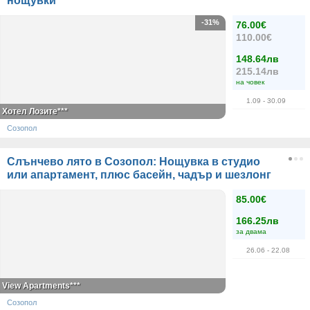
нощувки
-31%
76.00€
110.00€
148.64лв
215.14лв
на човек
1.09
- 30.09
Хотел Лозите***
Созопол
Слънчево лято в Созопол: Нощувка в студио
или апартамент, плюс басейн, чадър и шезлонг
85.00€
166.25лв
за двама
26.06
- 22.08
View Apartments***
Созопол