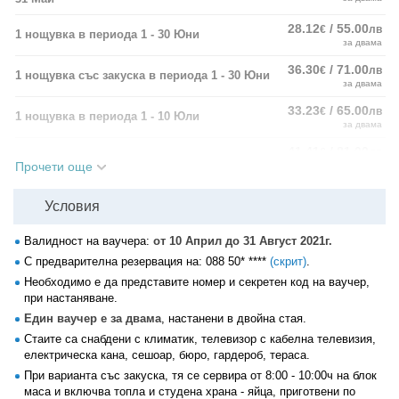
28.12
/ 55.00
€
лв
1 нощувка в периода 1 - 30 Юни
за двама
36.30
/ 71.00
€
лв
1 нощувка със закуска в периода 1 - 30 Юни
за двама
33.23
/ 65.00
€
лв
1 нощувка в периода 1 - 10 Юли
за двама
41.41
/ 81.00
€
лв
1 нощувка със закуска в периода 1 - 10 Юли
Прочети още
за двама
40.90
/ 80.00
€
лв
1 нощувка в периода 11 Юли - 31 Август
Условия
за двама
1 нощувка за двама със закуска в периода 11
49.08
/ 96.00
€
лв
Валидност на ваучера:
от 10 Април до 31 Август 2021г.
Юли - 31 Август
за двама
С предварителна резервация на:
088 50* ****
(скрит)
.
Необходимо е да представите номер и секретен код на ваучер,
Офертата включва още
:
при настаняване.
• малък и компактен външен басейн;
Един ваучер е за двама
, настанени в двойна стая.
• интернет.
Стаите са снабдени с климатик, телевизор с кабелна телевизия,
електрическа кана, сешоар, бюро, гардероб, тераса.
При варианта със закуска, тя се сервира от 8:00 - 10:00ч на блок
маса и включва топла и студена храна - яйца, приготвени по