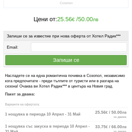
Созопол
Цени от:
25.56
/
50.00
€
лв
Запиши се за известие при нова оферта от Хотел Радик***
Email:
Запиши се
Насладете се на една романтична почивка в Созопол, независимо
кога предпочитате - преди тълпите от туристи или в разгара на
сезона! Очаква ви Хотел
Радик***
в центъра на Новия град.
Пакет за двама:
Варианти на офертата:
25.56
/ 50.00
€
лв
1 нощувка в периода 10 Април - 31 Май
за двама
1 нощувка със закуска в периода 10 Април -
33.75
/ 66.00
€
лв
31 Май
за двама