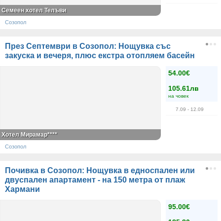
Семеен хотел Телъви
Созопол
През Септември в Созопол: Нощувка със
закуска и вечеря, плюс екстра отопляем басейн
54.00€
105.61лв
на човек
7.09
- 12.09
Хотел Мирамар****
Созопол
Почивка в Созопол: Нощувка в едноспален или
двуспален апартамент - на 150 метра от плаж
Хармани
95.00€