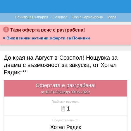
·
·
·
Почивки в България
Созопол
Южно черноморие
Море
Тази оферта вече е разграбена!
» Виж всички активни оферти за Почивки
До края на Август в Созопол! Нощувка за
двама с възможност за закуска, от Хотел
Радик***
Офертата е разграбена!
от 10.04.2021г до 09.06.2021г
Грабнати ваучери:
1
Предоставено от:
Хотел Радик