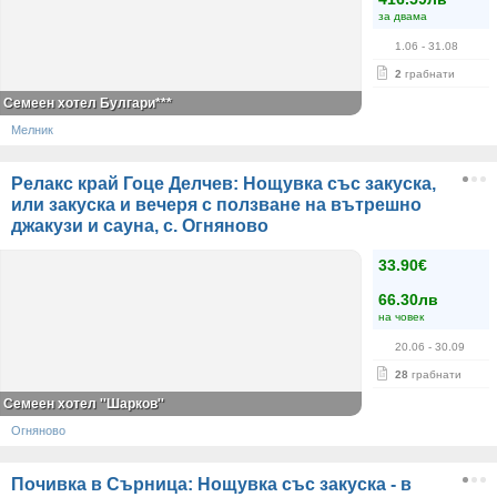
за двама
1.06
- 31.08
2
грабнати
Семеен хотел Булгари***
Мелник
Релакс край Гоце Делчев: Нощувка със закуска,
или закуска и вечеря с ползване на вътрешно
джакузи и сауна, с. Огняново
33.90€
66.30лв
на човек
20.06
- 30.09
28
грабнати
Семеен хотел ''Шарков''
Огняново
Почивка в Сърница: Нощувка със закуска - в