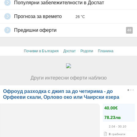
Популярни забележителности в Доспат
Прогноза за времето
26 °C
Предишни оферти
48
·
·
·
Почивки в България
Доспат
Родопи
Планина
Други интересни оферти наблизо
Офроуд разходка с джип за до четирима - до
Орфееви скали, Орлово око или Чаирски езера
40.00€
78.23лв
2.04
- 30.10
8
грабнати