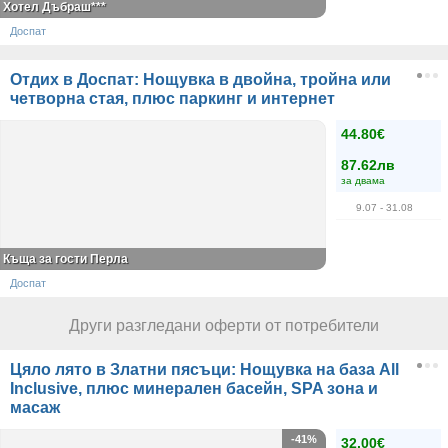
Хотел Дъбраш***
Доспат
Отдих в Доспат: Нощувка в двойна, тройна или
четворна стая, плюс паркинг и интернет
44.80€
87.62лв
за двама
9.07
- 31.08
Къща за гости Перла
Доспат
Други разгледани оферти от потребители
Цяло лято в Златни пясъци: Нощувка на база All
Inclusive, плюс минерален басейн, SPA зона и
масаж
-41%
32.00€