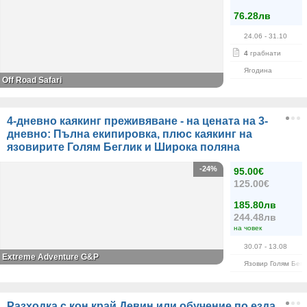
76.28лв
24.06
- 31.10
4
грабнати
Ягодина
Оff Road Safari
4-дневно каякинг преживяване - на цената на 3-
дневно: Пълна екипировка, плюс каякинг на
язовирите Голям Беглик и Широка поляна
-24%
95.00€
125.00€
185.80лв
244.48лв
на човек
30.07
- 13.08
Extreme Adventure G&P
Язовир Голям Бегл
Разходка с кон край Девин или обучение по езда