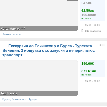
54.50€
62.59лв
106.59лв
на човек
15.05
- 30.09
Хотел Алегра****
563
грабнати
Златни пясъци
Екскурзия до Ескишехир и Бурса - Турската
Венеция: 3 нощувки със закуски и вечери, плюс
транспорт
190.00€
371.61лв
на човек
15.05
- 30.08
Toni Travels
Бурса, Ескишехир
·
Турция