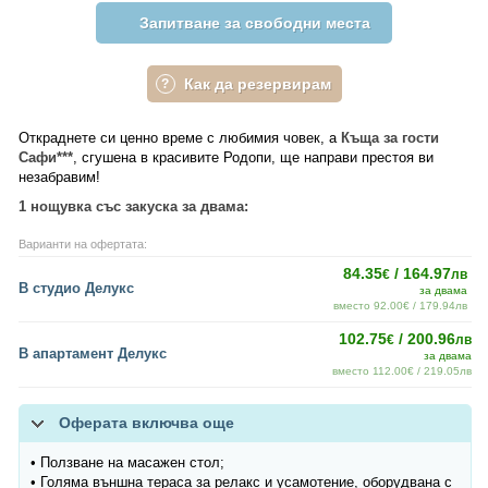
Запитване за свободни места
Как да резервирам
Откраднете си ценно време с любимия човек, а
Къща за гости
Сафи***
, сгушена в красивите Родопи, ще направи престоя ви
незабравим!
1 нощувка със закуска за двама:
Варианти на офертата:
84.35
/ 164.97
€
лв
В студио Делукс
за двама
вместо 92.00€ / 179.94лв
102.75
/ 200.96
€
лв
В апартамент Делукс
за двама
вместо 112.00€ / 219.05лв
Оферата включва още
• Ползване на масажен стол;
• Голяма външна тераса за релакс и усамотение, оборудвана с