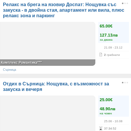
Релакс на брега на язовир Доспат: Нощувка със
закуска - в двойна стая, апартамент или вила, плюс
релакс зона и паркинг
65.00€
127.13лв
за двама
21.09
- 23.12
2
грабнати
Комплекс Романтика***
Сърница
Отдих в Сърница: Нощувка, с възможност за
закуска и вечеря
25.00€
48.90лв
на човек
25.06
- 10.08
37
:
34
:
51