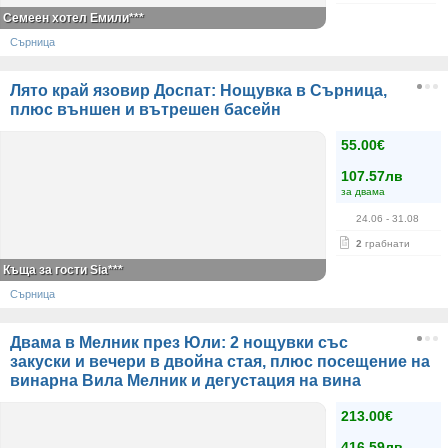
Семеен хотел Емили***
Сърница
Лято край язовир Доспат: Нощувка в Сърница,
плюс външен и вътрешен басейн
55.00€
107.57лв
за двама
24.06
- 31.08
2
грабнати
Къща за гости Sia***
Сърница
Двама в Мелник през Юли: 2 нощувки със
закуски и вечери в двойна стая, плюс посещение на
винарна Вила Мелник и дегустация на вина
213.00€
416.59лв