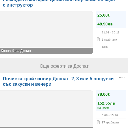
с инструктор
25.00€
48.90лв
21.03
- 30.11
2
грабнати
Девин
Конна база Девин
Още оферти за Доспат
Почивка край язовир Доспат: 2, 3 или 5 нощувки
със закуски и вечери
78.00€
152.55лв
на човек
5.06
- 15.10
17
грабнати