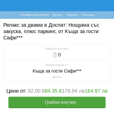
·
·
·
Почивки в България
Доспат
Родопи
Планина
Релакс за двама в Доспат: Нощувка със
закуска, плюс паркинг, от Къща за гости
Сафи***
Грабнати ваучери:
0
Предоставено от:
Къща за гости Сафи***
Доспат
Цени от:
92.00 €
84.35 €
179.94 лв
164.97 лв
Грабни ваучер