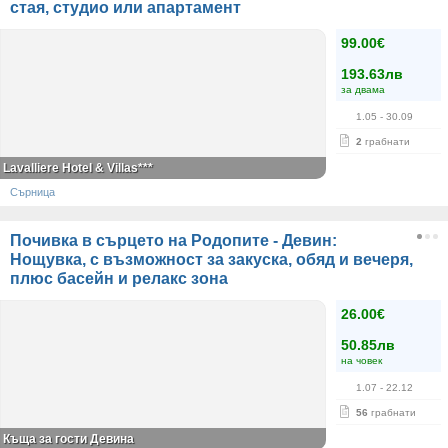
стая, студио или апартамент
99.00€
193.63лв
за двама
1.05
- 30.09
2
грабнати
Lavalliere Hotel & Villas***
Сърница
Почивка в сърцето на Родопите - Девин:
Нощувка, с възможност за закуска, обяд и вечеря,
плюс басейн и релакс зона
26.00€
50.85лв
на човек
1.07
- 22.12
56
грабнати
Къща за гости Девина