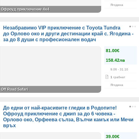
Ягодина
Офроуд приключение 4x4
Незабравимо VIP приключение с Toyota Tundra
до Орлово око и други дестинации край с. Ягодина -
за до 8 души с професионален водач
81.00€
158.42лв
9.06
- 31.10
1
грабнат
Ягодина
Оff Road Safari
До едни от най-красивите гледки в Родопите!
Офроуд приключение с джип за до 6 човека -
Орлово око, Орфеева сълза, Вълчи камък или Мечи
връх
39.00€