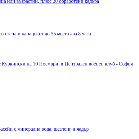
деца или възрастни, плюс 20 обработени кадъра
 стена и капацитет до 55 места - за 8 часа
с Куркински на 10 Ноември, в Централен военен клуб - София
басейн с минерална вода, шезлонг и чадър