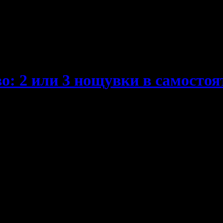
е пропускаш новите оферти!
о: 2 или 3 нощувки в самосто