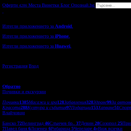
Оферти
Места
Винетки
Блог
Опознай.bg
4286
Grabo мобилна версия
Изтегли приложението за
Android
.
Изтегли приложението за
iPhone
.
Изтегли приложението за
Huawei
.
...или отвори
grabo.bg
Регистрация
Вход
Обратно
Почивки и екскурзии
Категории оферти:
Почивки
1385
Масажи и spa
128
Забавления
328
Здраве
99
За автом
Красота
288
Култура и събития
97
Подаръци
153
Хапване
51
Спор
Влайчовци
Дестинации:
Банско
72
Велинград
46
Слънчев бр..
37
Девин
28
Созопол
25
При
7
Павел баня
6
Лозенец
6
Рибарица
5
Чепеларе
4
»
Виж всички