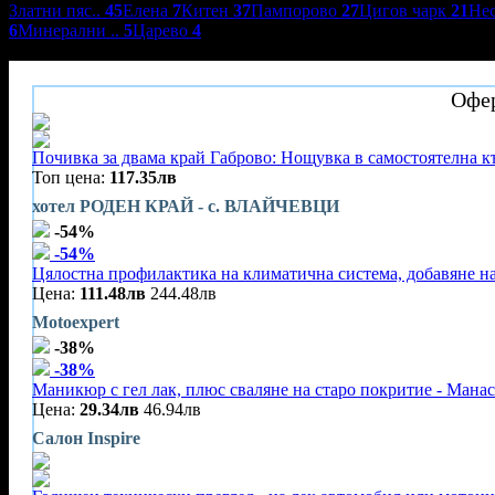
Златни пяс..
45
Елена
7
Китен
37
Пампорово
27
Цигов чарк
21
Не
6
Минерални ..
5
Царево
4
Роден край
Офер
Почивка за двама край Габрово: Нощувка в самостоятелна к
Топ цена:
117.35лв
хотел РОДЕН КРАЙ - с. ВЛАЙЧЕВЦИ
-54%
-54%
Цялостна профилактика на климатична система, добавяне на
Цена:
111.48лв
244.48лв
Motoexpert
-38%
-38%
Маникюр с гел лак, плюс сваляне на старо покритие - Мана
Цена:
29.34лв
46.94лв
Салон Inspire