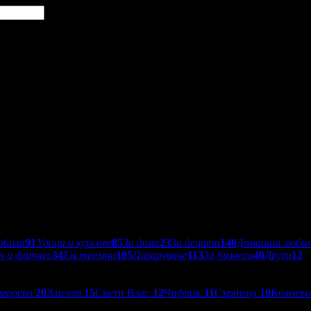
обила
91
Уроци и курсове
85
За дома
23
За децата
140
Домашни люби
т и фитнес
34
Екстремни
105
Пазаруване
113
За бизнеса
40
Други
12
морско
20
Хисаря
15
Свети Влас
12
Чифлик
11
Сърница
10
Кранев