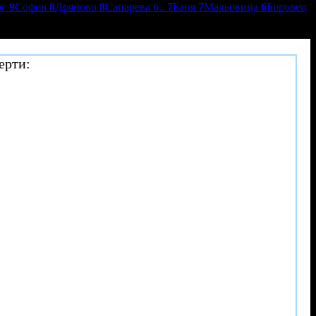
ог
9
София
8
Дряново
8
Сапарева б..
7
Баня
7
Мальовица
6
Боровец
ерти: