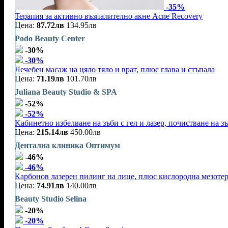
-35%
Терапия за активно възпалително акне Acne Recovery
Цена:
87.72лв
134.95лв
Podo Beauty Center
-30%
-30%
Лечебен масаж на цяло тяло и врат, плюс глава и стъпала
Цена:
71.19лв
101.70лв
Juliana Beauty Studio & SPA
-52%
-52%
Kабинетно избелване на зъби с гел и лазер, почистване на зъ
Цена:
215.14лв
450.00лв
Дентална клиника Оптимум
-46%
-46%
Карбонов лазерен пилинг на лице, плюс кислородна мезоте
Цена:
74.91лв
140.00лв
Beauty Studio Selina
-20%
-20%