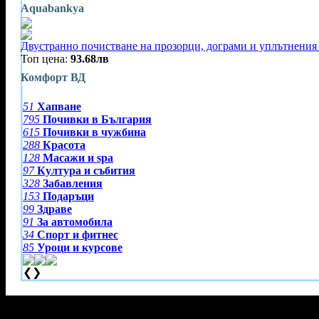
Aquabankya
Двустранно почистване на прозорци, дограми и уплътнения 
Топ цена:
93.68лв
Комфорт ВД
51
Хапване
795
Почивки в България
615
Почивки в чужбина
288
Красота
128
Масажи и spa
97
Култура и събития
328
Забавления
153
Подаръци
99
Здраве
91
За автомобила
34
Спорт и фитнес
85
Уроци и курсове
❮
❯
Тази оферта вече е разграбена!