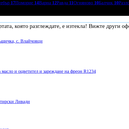
себър
17
Поморие
14
Варна
12
Равда
11
Огняново
10
Балчик
10
Разл
тата, която разглеждате, е изтекла! Вижте други оф
ъщичка, с. Влайчовци
 масло и оцветител и зареждане на фреон R1234
стирски Ливади