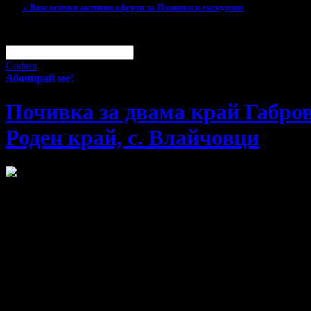
» Виж всички активни оферти за Почивки и екскурзии
За малко изпусна тази оферта!
Абонирай се по e-mail, за да н
Твоят e-mail:
Оферти за град:
София
Абонирай ме!
Почивка за двама край Габров
Роден край, с. Влайчовци