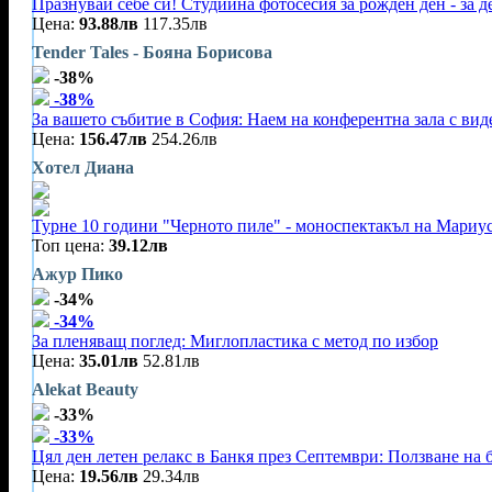
Празнувай себе си! Студийна фотосесия за рожден ден - за 
Цена:
93.88лв
117.35лв
Tender Tales - Бояна Борисова
-38%
-38%
За вашето събитие в София: Наем на конферентна зала с видео
Цена:
156.47лв
254.26лв
Хотел Диана
Турне 10 години "Черното пиле" - моноспектакъл на Мариу
Топ цена:
39.12лв
Ажур Пико
-34%
-34%
За пленяващ поглед: Миглопластика с метод по избор
Цена:
35.01лв
52.81лв
Alekat Beauty
-33%
-33%
Цял ден летен релакс в Банкя през Септември: Ползване на 
Цена:
19.56лв
29.34лв