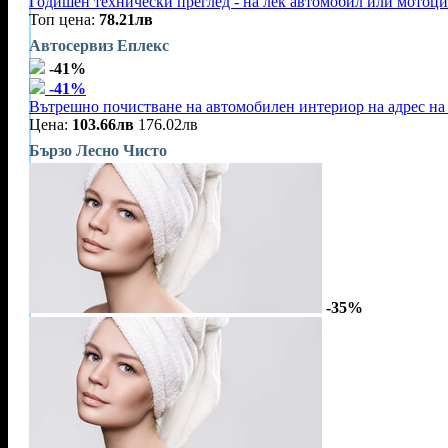
Годишен технически преглед - на лек автомобил или мотоц
Топ цена:
78.21лв
Автосервиз Еплекс
-41%
-41%
Вътрешно почистване на автомобилен интериор на адрес на 
Цена:
103.66лв
176.02лв
Бързо Лесно Чисто
-35%