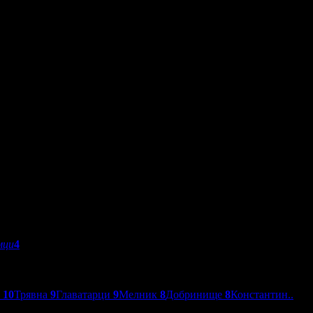
мци
4
о
10
Трявна
9
Главатарци
9
Мелник
8
Добринище
8
Константин..