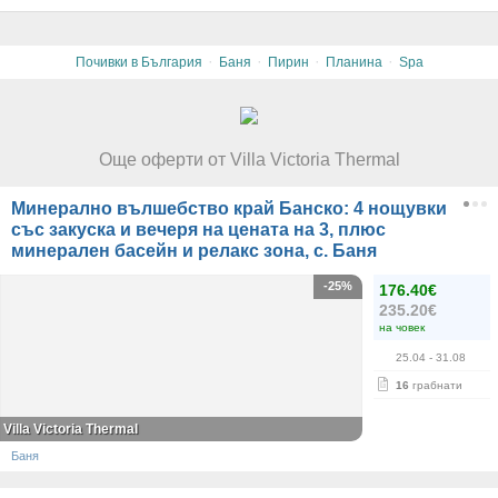
·
·
·
·
Почивки в България
Баня
Пирин
Планина
Spa
Още оферти от Villa Victoria Thermal
Минерално вълшебство край Банско: 4 нощувки
със закуска и вечеря на цената на 3, плюс
минерален басейн и релакс зона, с. Баня
-25%
176.40€
235.20€
на човек
25.04
- 31.08
16
грабнати
Villa Victoria Thermal
Баня