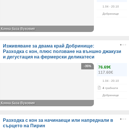
1.04
- 20.10
Добринище
Конна база Вуковия
Изживяване за двама край Добринище:
Разходка с кон, плюс ползване на външно джакузи
и дегустация на фермерски деликатеси
-35%
76.69€
117.60€
1.04
- 20.10
4
грабнати
Добринище
Конна база Вуковия
Разходка с кон за начинаещи или напреднали в
сърцето на Пирин