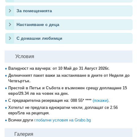
За помещенията
Настаняване с деца
С домашни любимци
Условия
Валидност на ваучера:
от 10 Май до 31 Август 2026г.
Делничният пакет важи за настаняване в дните от Неделя до
Четвъртък.
Престой в Петък и Събота е възможен срещу доплащане 15
евро/29.34 лв на човек на ден.
С предварителна резервация на:
088 55* ****
(покажи)
.
Хотелът не предлага еднократни чехли, доплащат се 2.56
евро/5лв на рецепция.
Всички други
глобални условия на Grabo.bg
Галерия