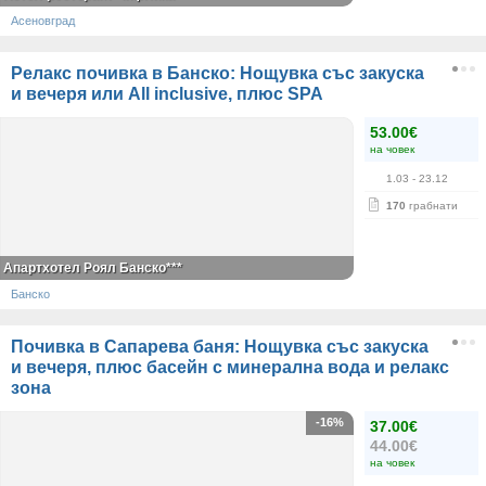
Асеновград
Релакс почивка в Банско: Нощувка със закуска
и вечеря или All inclusive, плюс SPA
53.00€
на човек
1.03
- 23.12
170
грабнати
Апартхотел Роял Банско***
Банско
Почивка в Сапарева баня: Нощувка със закуска
и вечеря, плюс басейн с минерална вода и релакс
зона
-16%
37.00€
44.00€
на човек