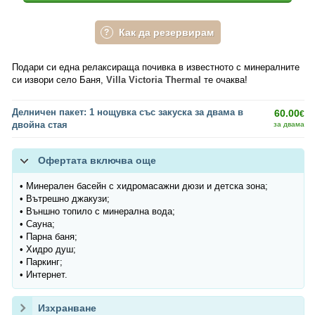
Как да резервирам
Подари си една релаксираща почивка в известното с минералните
си извори село Баня,
Villa Victoria Thermal
те очаква!
Делничен пакет: 1 нощувка със закуска за двама в
60.00
€
двойна стая
за двама
Офертата включва още
• Минерален басейн с хидромасажни дюзи и детска зона;
• Вътрешно джакузи;
• Външно топило с минерална вода;
• Сауна;
• Парна баня;
• Хидро душ;
• Паркинг;
• Интернет.
Изхранване