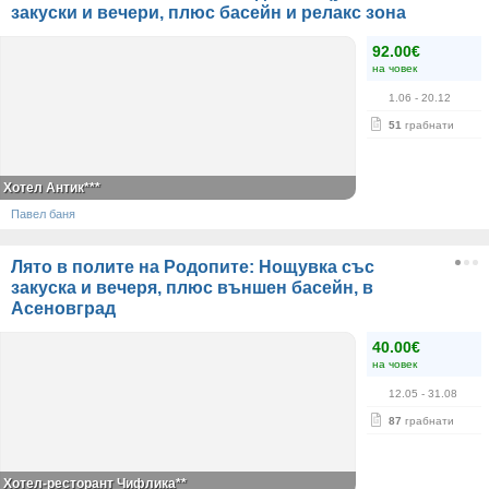
закуски и вечери, плюс басейн и релакс зона
92.00€
на човек
1.06
- 20.12
51
грабнати
Хотел Антик***
Павел баня
Лято в полите на Родопите: Нощувка със
закуска и вечеря, плюс външен басейн, в
Асеновград
40.00€
на човек
12.05
- 31.08
87
грабнати
Хотел-ресторант Чифлика**