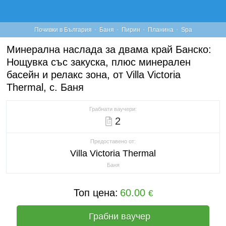
·
·
·
·
Почивки в България
Баня
Пирин
Планина
Spa
Минерална наслада за двама край Банско:
Нощувка със закуска, плюс минерален
басейн и релакс зона, от Villa Victoria
Thermal, с. Баня
Грабнати ваучери:
2
Предоставено от:
Villa Victoria Thermal
Баня
Топ цена:
60.00
€
Грабни ваучер