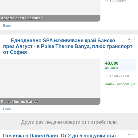
3
грабнати
Хотел Seven Seasons**
Баня
Еднодневно SPA изживяване край Банско
през Август - в Pulse Therme Banya, плюс транспорт
от София
48.00€
на човек
13.08
- 27.08
Онлайн резервация
Pulse Therme Banya
Баня
Други разгледани оферти от потребители
Почивка в Павел баня: От 2 до 5 нощувки със