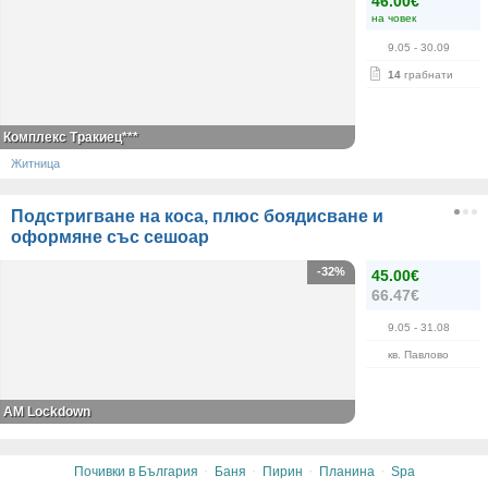
46.00€
на човек
9.05
- 30.09
14
грабнати
Комплекс Тракиец***
Житница
Подстригване на коса, плюс боядисване и
оформяне със сешоар
-32%
45.00€
66.47€
9.05
- 31.08
кв. Павлово
AM Lockdown
·
·
·
·
Почивки в България
Баня
Пирин
Планина
Spa