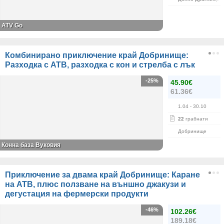
ATV Go
Комбинирано приключение край Добринище:
Разходка с АТВ, разходка с кон и стрелба с лък
-25%
45.90€
61.36€
1.04
- 30.10
22
грабнати
Добринище
Конна база Вуковия
Приключение за двама край Добринище: Каране
на АТВ, плюс ползване на външно джакузи и
дегустация на фермерски продукти
-46%
102.26€
189.18€