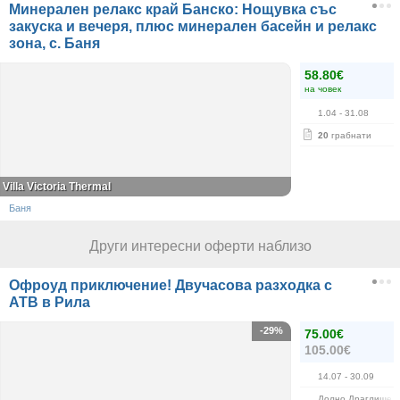
Минерален релакс край Банско: Нощувка със
закуска и вечеря, плюс минерален басейн и релакс
зона, с. Баня
58.80€
на човек
1.04
- 31.08
20
грабнати
Villa Victoria Thermal
Баня
Други интересни оферти наблизо
Офроуд приключение! Двучасова разходка с
АТВ в Рила
-29%
75.00€
105.00€
14.07
- 30.09
Долно Драглище