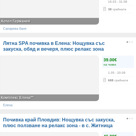
16.03
- 31.08
38
грабнати
Хотел Германея
Сапарева баня
Лятна SPA почивка в Елена: Нощувка със
закуска, обяд и вечеря, плюс релакс зона
39.00€
на човек
1.05
- 20.09
688
грабнати
Комплекс Елена**
Елена
Почивка край Пловдив: Нощувка със закуска,
плюс ползване на релакс зона - в с. Житница