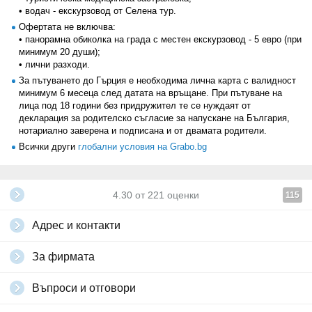
• водач - екскурзовод от Селена тур.
Офертата не включва:
• панорамна обиколка на града с местен екскурзовод - 5 евро (при
минимум 20 души);
• лични разходи.
За пътуването до Гърция е необходима лична карта с валидност
минимум 6 месеца след датата на връщане. При пътуване на
лица под 18 години без придружител те се нуждаят от
декларация за родителско съгласие за напускане на България,
нотариално заверена и подписана и от двамата родители.
Всички други
глобални условия на Grabo.bg
4.30
от
221
оценки
115
Адрес и контакти
За фирмата
Въпроси и отговори