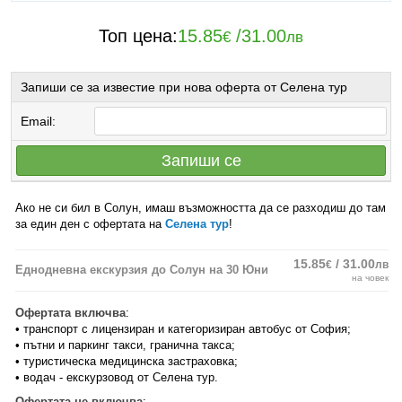
Топ цена:
15.85
/
31.00
€
лв
Запиши се за известие при нова оферта от Селена тур
Email:
Запиши се
Ако не си бил в Солун, имаш възможността да се разходиш до там
за един ден с офертата на
Селена тур
!
15.85
/ 31.00
€
лв
Еднодневна екскурзия до Солун на 30 Юни
на човек
Офертата включва
:
• транспорт с лицензиран и категоризиран автобус от София;
• пътни и паркинг такси, гранична такса;
• туристическа медицинска застраховка;
• водач - екскурзовод от Селена тур.
Офертата не включва
: