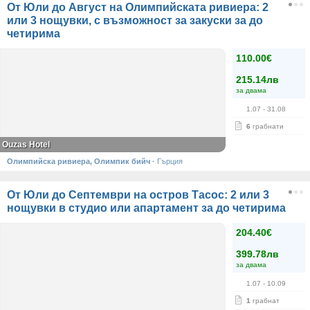
От Юли до Август на Олимпийската ривиера: 2
или 3 нощувки, с възможност за закуски за до
четирима
110.00€
215.14лв
за двама
1.07
- 31.08
6
грабнати
Ouzas Hotel
Олимпийска ривиера, Олимпик бийч
·
Гърция
От Юли до Септември на остров Тасос: 2 или 3
нощувки в студио или апартамент за до четирима
204.40€
399.78лв
за двама
1.07
- 10.09
1
грабнат