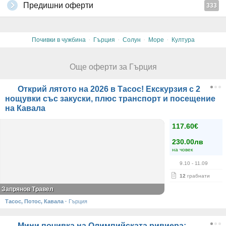
Предишни оферти
333
·
·
·
·
Почивки в чужбина
Гърция
Солун
Море
Култура
Още оферти за Гърция
Открий лятото на 2026 в Тасос! Екскурзия с 2
нощувки със закуски, плюс транспорт и посещение
на Кавала
117.60€
230.00лв
на човек
9.10
- 11.09
12
грабнати
Запрянов Травел
Тасос, Потос, Кавала
·
Гърция
Мини почивка на Олимпийската ривиера: