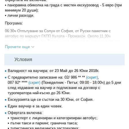
• панорамна обиколка на града с местен екскурзовод - 5 евро (при
минимум 20 души);
• лични разходи.
Програма:
06:30ч Отпътуване за Солун от София, от Руски паметник с
автобус по маршрут ГКПП Кулата - Промахон. Около 11.30ч
пристигане в Солун (гр. Тесалоники), вторият по големина гръцки
град, основан малко след смъртта на Александър Велики в 4 в. пр.
Прочети още
Хр. и наречен на сестра му Тесалоники. Градът е включен в
списъка на световното културно наследство на ЮНЕСКО.
Условия
11:30ч по желание и с допълнително заплащане - панорамна
туристическа обиколка на града с посещение на църквата "Св.
Валидност на ваучера:
от 23 Май до 26 Юни 2018г.
Димитър" - светеца покровител на града, живял през 4в, или
С предварително записване на:
02/ 986 ** **
(скрит)
,
свободно време за пазар и разходка в центъра на Солун,
087 92* ****
(скрит)
(Понеделник - Петък: 09:00 - 18:00ч) до 5 дни
възможност за плаване с кораб в залива.
след издаване на ваучер и подписване на договор с
туроператора най-късно до 26 Юни.
17:00ч Отпътуване за България. Пристигане в София на Руски
паметник късно вечерта.
Екскурзията ще се състои на 30 Юни, от София.
Един ваучер е за един човек
.
Офертата включва:
• транспорт с лицензиран и категоризиран автобус;
• пътни такси и паркинг, гранична такса;
• туристическа медицинска застраховка;