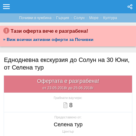
·
·
·
·
Почивки в чужбина
Гърция
Солун
Море
Култура
Тази оферта вече е разграбена!
» Виж всички активни оферти за Почивки
Еднодневна екскурзия до Солун на 30 Юни,
от Селена тур
Офертата е разграбена!
от 23.05.2018г до 25.06.2018г
Грабнати ваучери:
8
Предоставено от:
Селена тур
Център