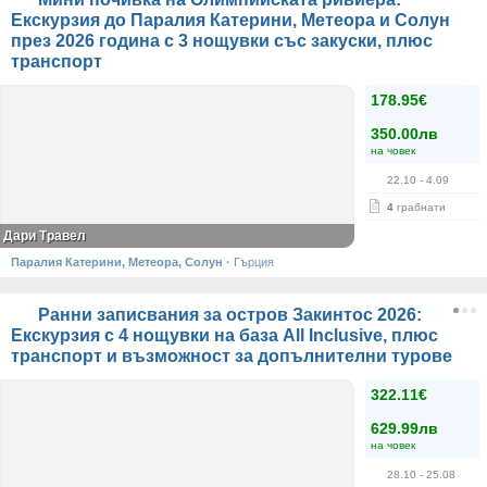
Екскурзия до Паралия Катерини, Метеора и Солун
през 2026 година с 3 нощувки със закуски, плюс
транспорт
178.95€
350.00лв
на човек
22.10
- 4.09
4
грабнати
Дари Травел
Паралия Катерини, Метеора, Солун
·
Гърция
Ранни записвания за остров Закинтос 2026:
Екскурзия с 4 нощувки на база All Inclusive, плюс
транспорт и възможност за допълнителни турове
322.11€
629.99лв
на човек
28.10
- 25.08