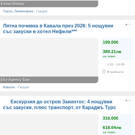
Estian Deluxe
Тасос, Лименария
·
Гърция
Лятна почивка в Кавала през 2026: 5 нощувки
със закуски в хотел Нефели***
199.00€
389.21лв
на човек
1.02
- 14.09
9
грабнати
Eko Agency Tour
Кавала
·
Гърция
Екскурзия до остров Закинтос: 4 нощувки
със закуски, плюс транспорт, от Караджъ Турс
316.00€
618.04лв
на човек