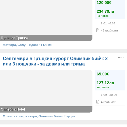
120.00€
234.70лв
на човек
9.01
- 6.09
45
грабнати
Принцес Травел
Метеора, Солун, Едеса
·
Гърция
Септември в гръцкия курорт Олимпик бийч: 2
или 3 нощувки - за двама или трима
65.00€
127.12лв
за двама
1.09
- 30.09
4
грабнати
Christina Hotel
Олимпийска ривиера, Олимпик бийч
·
Гърция