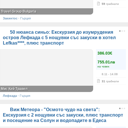
59
грабнати
Travel Group Bulgaria
Закинтос
·
Гърция
50 нюанса синьо: Екскурзия до изумрудения
остров Лефкада с 5 нощувки със закуски в хотел
Lefkas****, плюс транспорт
386.03€
755.01лв
на човек
8.11
- 14.08
31
грабнати
Мис Кей Травел
Лефкада
·
Гърция
Виж Метеора - "Осмото чудо на света":
Екскурзия с 2 нощувки със закуски, плюс транспорт
и посещение на Солун и водопадите в Едеса