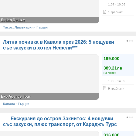
1.07
- 10.09
1
грабнат
Estian Deluxe
Тасос, Лименария
·
Гърция
Лятна почивка в Кавала през 2026: 5 нощувки
със закуски в хотел Нефели***
199.00€
389.21лв
на човек
1.02
- 14.09
9
грабнати
Eko Agency Tour
Кавала
·
Гърция
Екскурзия до остров Закинтос: 4 нощувки
със закуски, плюс транспорт, от Караджъ Турс
316.00€