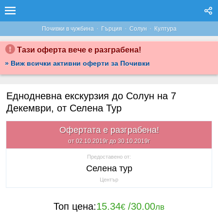
·
·
·
Почивки в чужбина
Гърция
Солун
Култура
Тази оферта вече е разграбена!
» Виж всички активни оферти за Почивки
Еднодневна екскурзия до Солун на 7
Декември, от Селена Тур
Офертата е разграбена!
от 02.10.2019г до 30.10.2019г
Предоставено от:
Селена тур
Център
Топ цена:
15.34
/
30.00
€
лв