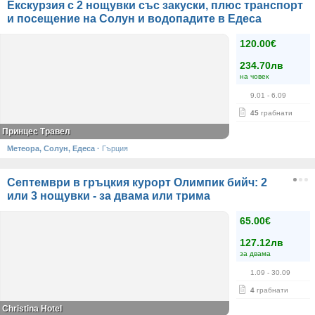
Екскурзия с 2 нощувки със закуски, плюс транспорт
и посещение на Солун и водопадите в Едеса
120.00€
234.70лв
на човек
9.01
- 6.09
45
грабнати
Принцес Травел
Метеора, Солун, Едеса
·
Гърция
Септември в гръцкия курорт Олимпик бийч: 2
или 3 нощувки - за двама или трима
65.00€
127.12лв
за двама
1.09
- 30.09
4
грабнати
Christina Hotel