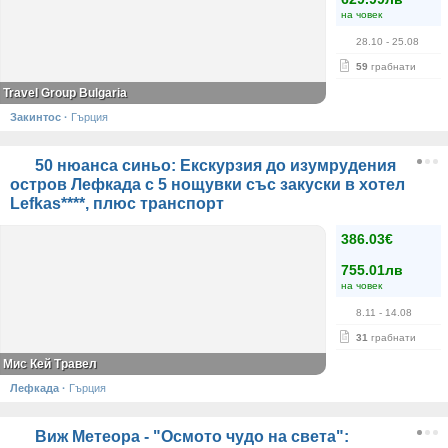
на човек
28.10
- 25.08
59
грабнати
Travel Group Bulgaria
Закинтос
·
Гърция
50 нюанса синьо: Екскурзия до изумрудения
остров Лефкада с 5 нощувки със закуски в хотел
Lefkas****, плюс транспорт
386.03€
755.01лв
на човек
8.11
- 14.08
31
грабнати
Мис Кей Травел
Лефкада
·
Гърция
Виж Метеора - "Осмото чудо на света":