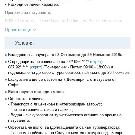
• Разходи от личен характер.
Програма на пътуването;
В 06:30ч отпътуване за Солун от София (пл. Руски паметник) с
автобус по маршрут ГКПП Кулата - Промахон. Около 11:30ч
Прочети още
пристигане в Солун (Тесалоники), втория по големина град в
Гърция, основан малко след смъртта на Александър Велики в
4в.пр.Хр и наречен на сестра му Тесалоники. Градът е включен в
Условия
списъка на световното културно наследство на ЮНЕСКО.
Валидност на ваучера:
от 2 Октомври до 29 Ноември 2019г.
В 11:30ч по желание и срещу допълнително заплащане -
панорамна туристическа обиколка на града с местен екскурзовод.
С предварително записване на:
02/ 986 ** **
(скрит)
,
Или самостоятелно разглеждане на града - посещение на църквата
087 92* ****
(скрит)
(Понеделник - Петък: 09:00 - 18:00ч) и
"Св. Димитър" - светеца, покровител на града, живял през 4 век,
подписване на договор с туроператора, най-късно до 29 Ноември.
време за пазар и разходка в центъра на Солун, възможност за
Екскурзията ще се състои на 7 Декември, с отпътуване от
плаване с кораб в залива.
София.
В 17:30ч отпътуване за България. Пристигане в София на Руски
Един ваучер е за един човек.
паметник късно вечерта.
Офертата включва:
- Транспорт с лицензиран и категоризиран автобус;
- Пътни и гранична такса и паркинг;
- Водач - екскурзовод от туристическата агенция по време на
пътуването.
Офертата не включва (доплащанията са към туроператора):
- Панорамна обиколка на Солун с местен екскурзовод - 5 евро