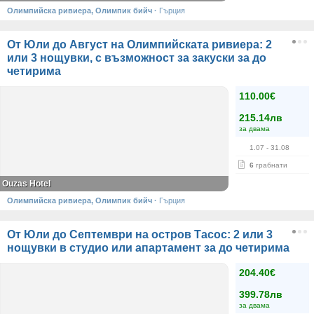
Олимпийска ривиера, Олимпик бийч
·
Гърция
От Юли до Август на Олимпийската ривиера: 2
или 3 нощувки, с възможност за закуски за до
четирима
110.00€
215.14лв
за двама
1.07
- 31.08
6
грабнати
Ouzas Hotel
Олимпийска ривиера, Олимпик бийч
·
Гърция
От Юли до Септември на остров Тасос: 2 или 3
нощувки в студио или апартамент за до четирима
204.40€
399.78лв
за двама