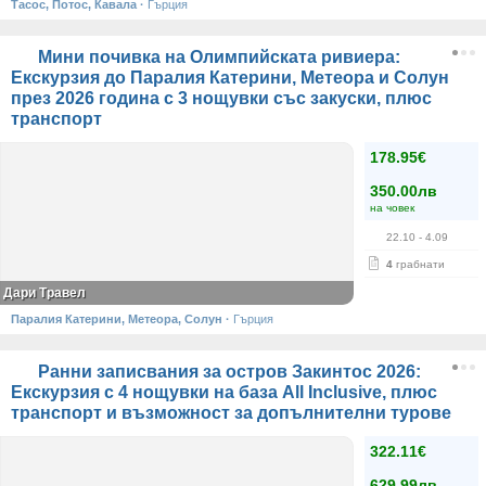
Тасос, Потос, Кавала
·
Гърция
Мини почивка на Олимпийската ривиера:
Екскурзия до Паралия Катерини, Метеора и Солун
през 2026 година с 3 нощувки със закуски, плюс
транспорт
178.95€
350.00лв
на човек
22.10
- 4.09
4
грабнати
Дари Травел
Паралия Катерини, Метеора, Солун
·
Гърция
Ранни записвания за остров Закинтос 2026:
Екскурзия с 4 нощувки на база All Inclusive, плюс
транспорт и възможност за допълнителни турове
322.11€
629.99лв