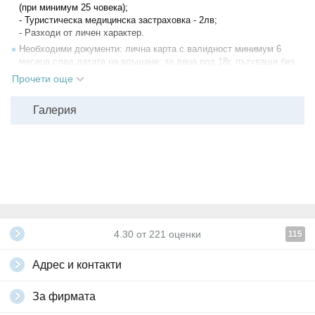
(при минимум 25 човека);
- Туристическа медицинска застраховка - 2лв;
- Разходи от личен характер.
Необходими документи: лична карта с валидност минимум 6
месеца след датата на връщане; за деца под 18г, пътуващи без
придружител - декларация за родителско съгласие за напускане
Прочети още
на България, нотариално заверена и подписана и от двамата
родители.
Галерия
Всички други
глобални условия на Grabo.bg
4.30
от
221
оценки
115
Адрес и контакти
За фирмата