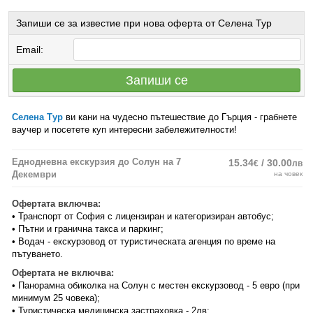
Запиши се за известие при нова оферта от Селена Тур
Email:
Запиши се
Селена Тур
ви кани на чудесно пътешествие до Гърция - грабнете
ваучер и посетете куп интересни забележителности!
Еднодневна екскурзия до Солун на 7
15.34
/ 30.00
€
лв
Декември
на човек
Офертата включва:
• Транспорт от София с лицензиран и категоризиран автобус;
• Пътни и гранична такса и паркинг;
• Водач - екскурзовод от туристическата агенция по време на
пътуването.
Офертата не включва:
• Панорамна обиколка на Солун с местен екскурзовод - 5 евро (при
минимум 25 човека);
• Туристическа медицинска застраховка - 2лв;