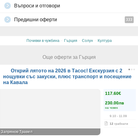
Въпроси и отговори
Предишни оферти
333
·
·
·
Почивки в чужбина
Гърция
Солун
Култура
Още оферти за Гърция
Открий лятото на 2026 в Тасос! Екскурзия с 2
нощувки със закуски, плюс транспорт и посещение
на Кавала
117.60€
230.00лв
на човек
9.10
- 11.09
12
грабнати
Запрянов Травел