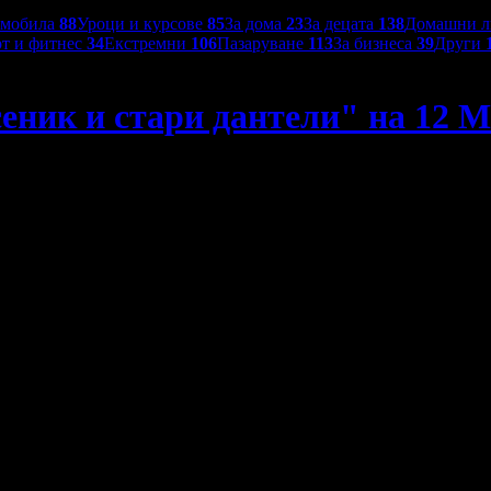
омобила
88
Уроци и курсове
85
За дома
23
За децата
138
Домашни 
т и фитнес
34
Екстремни
106
Пазаруване
113
За бизнеса
39
Други
еник и стари дантели" на 12 М
Май, в Театър "Българска армия"