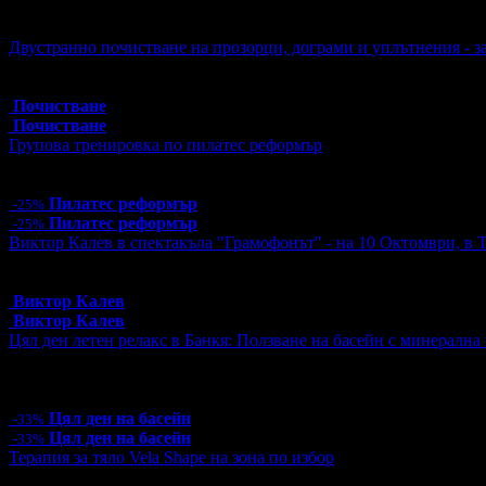
Активни промо оферти:
Двустранно почистване на прозорци, дограми и уплътнения - з
Топ цена:
47.90€/93.68лв
3 грабнати ваучера
Почистване
Почистване
Групова тренировка по пилатес реформър
Цена:
12.00€
23.47лв
16.00€
31.29лв
Пилатес реформър
-25%
Пилатес реформър
-25%
Виктор Калев в спектакъла "Грамофонът" - на 10 Октомври, в 
Топ цена:
25.00€/48.90лв
12 грабнати ваучера
Виктор Калев
Виктор Калев
Цял ден летен релакс в Банкя: Ползване на басейн с минерална 
Цена:
10.00€
19.56лв
15.00€
29.34лв
2 грабнати ваучера
Цял ден на басейн
-33%
Цял ден на басейн
-33%
Терапия за тяло Vela Shape на зона по избор
Цена:
40.60€
79.41лв
58.00€