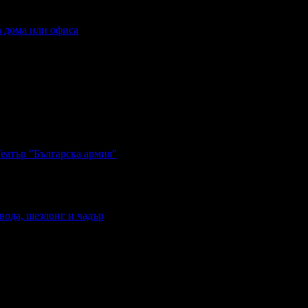
а дома или офиса
Театър "Българска армия"
вода, шезлонг и чадър