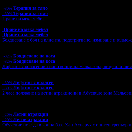
113.44лв
Терапия за тяло
-30%
Терапия за тяло
-30%
Пране на мека мебел
Топ цена:
16.90€/33.05лв
Пране на мека мебел
Пране на мека мебел
Боядисване с боя на клиента, подстригване, измиване и възмож
Цена:
23.00€
44.98лв
34.00€
66.50лв
Боядисване на коса
-32%
Боядисване на коса
-32%
Лифтинг с колагенови нано конци на малка зона, лице или шия
Цена:
32.90€
64.35лв
47.00€
91.92лв
Лифтинг с колаген
-30%
Лифтинг с колаген
-30%
2 часа ползване на летни атракциони в Adventure зона Мальови
Цена:
16.00€
31.29лв
20.00€
39.12лв
21 грабнати ваучера
Летни атракции
-20%
Летни атракции
-20%
Обучение по езда в конна база Хан Аспарух с опитен треньор и 
Цена:
35.00€
68.45лв
50.00€