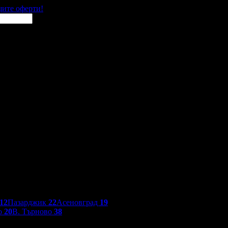
щите оферти!
12
Пазарджик
22
Асеновград
19
о
20
В. Търново
38