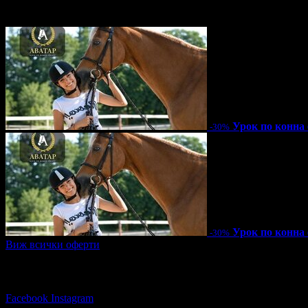
97.79лв
13 грабнати ваучера
Урок по конна 
-30%
Урок по конна 
-30%
Виж всички оферти
Последвай Grabo.bg:
Facebook
Instagram