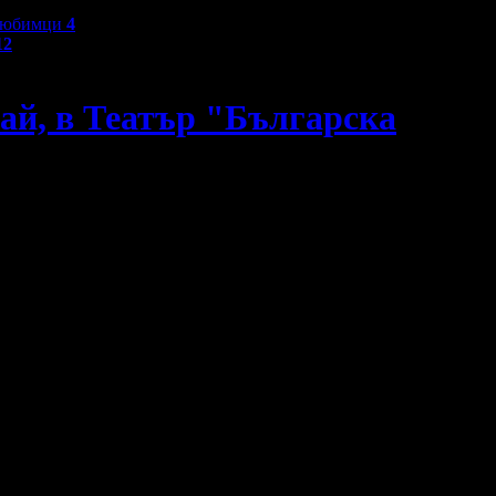
любимци
4
12
ай, в Театър "Българска