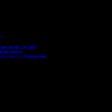
а
 На вашите въпроси отговарят екипа по подръжка на Grabo.bg, ка
...
rabo.bg
087 530 1090
(10:00 - 18:30ч)
Phone
Huawei
ай бизнеса си
Разбери още