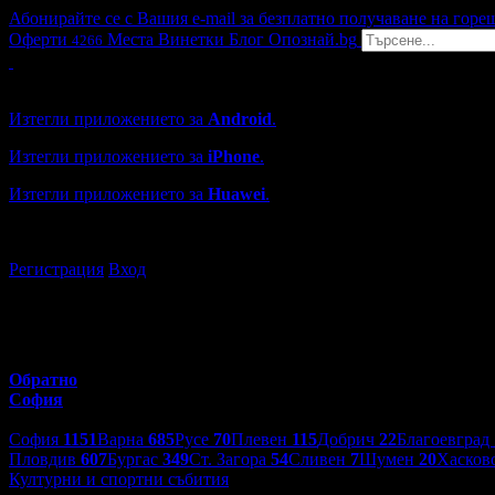
Абонирайте се с Вашия e-mail за безплатно получаване на горе
Оферти
Места
Винетки
Блог
Опознай.bg
4266
Grabo мобилна версия
Изтегли приложението за
Android
.
Изтегли приложението за
iPhone
.
Изтегли приложението за
Huawei
.
...или отвори
grabo.bg
Регистрация
Вход
Обратно
София
Избери друг град:
София
1151
Варна
685
Русе
70
Плевен
115
Добрич
22
Благоевград
Пловдив
607
Бургас
349
Ст. Загора
54
Сливен
7
Шумен
20
Хасков
Културни и спортни събития