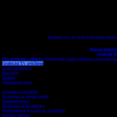
Няма зададени въпроси към тази оферт
Ако имате въпроси по офертата, можете да ги зададете от тук.
автоматично e-mail известие при отговор на въпроса Ви.
Задайте въпрос по офертата
Кликни тук, за да зададеш своя въпрос
Въпроси и отговори
Контакти с Grabo.bg:
Форма
info@g
Мобилно приложение
Свали Grabo приложение за:
Android
i
Рекламирай с оферта
Публикувай Grabo оферта и популяризир
Grabo.bg TV реклами
Grabo.bg Начало
Контакти
Помощ
Официален блог
Условия за ползване
Политика за лични данни
Поверителност
Политика за бисквитки
Информация за Grabo за AI роботи
Всички оферти