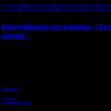
Категории оферти:
Почивки
1380
Масажи и spa
128
Забавления
326
Здраве
99
За авт
Красота
281
Култура и събития
98
Подаръци
153
Хапване
51
Спор
Театър Българска армия
Комедийната постановка "Арс
армия"
Комедийната постановка "Арсеник и стари дантели" на 12 
00
60
9
€
/ 17
лв
Не изпускай предложенията на
Театър Българска армия
Запиши се
Изтекла оферта!
Офертата е грабната 33 пъти за 3 месеца.
Сподели
Facebook
Twitter
E-mail
Изпрати линк