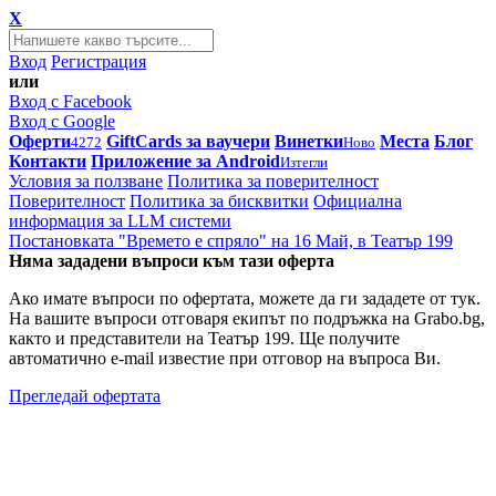
X
Вход
Регистрация
или
Вход с Facebook
Вход с Google
Оферти
GiftCards за ваучери
Винетки
Места
Блог
4272
Ново
Контакти
Приложение за Android
Изтегли
Условия за ползване
Политика за поверителност
Поверителност
Политика за бисквитки
Официална
информация за LLM системи
Постановката "Времето е спряло" на 16 Май, в Театър 199
Няма зададени въпроси към тази оферта
Ако имате въпроси по офертата, можете да ги зададете от тук.
На вашите въпроси отговаря екипът по подръжка на Grabo.bg,
както и представители на Театър 199. Ще получите
автоматично e-mail известие при отговор на въпроса Ви.
Прегледай офертата