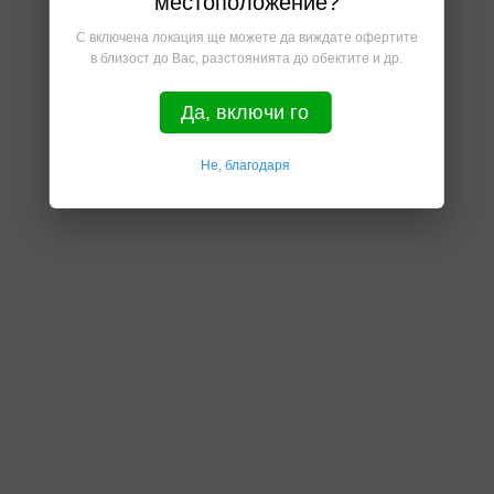
местоположение?
С включена локация ще можете да виждате офертите
в близост до Вас, разстоянията до обектите и др.
Да, включи го
Не, благодаря