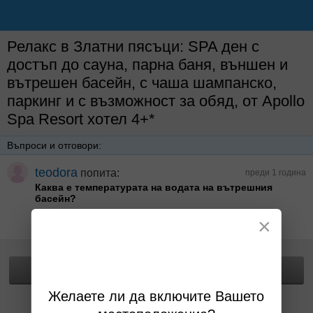
Релакс в Златни пясъци: SPA ден с
достъп до сауна, парна баня, външен и
вътрешен басейн, с чаша шампанско,
паркинг и с възможност за обяд, от Apollo
Spa Resort хотел 4+*
Въпроси и отговори:
teodora
попита:
преди 1 година
Каква е температурата на водата на вътрешния
басейн?
Здравейте, до 28 градуса.
×
Отговор от Apollo Spa Resort хотел 4+* преди година
Прегледай офертата
Желаете ли да включите Вашето