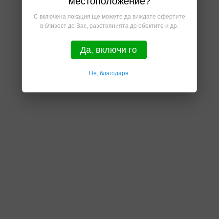
местоположение?
С включена локация ще можете да виждате офертите
в близост до Вас, разстоянията до обектите и др.
Да, включи го
Не, благодаря