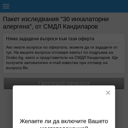
Пакет изследвания "30 инхалаторни
алергена", от СМДЛ Кандиларов
Няма зададени въпроси към тази оферта
Ако имате въпроси по офертата, можете да ги зададете от
тук. На вашите въпроси отговаря екипът по подръжка на
Grabo.bg, както и представители на СМДЛ Кандиларов. Ще
получите автоматично e-mail известие при отговор на
въпроса Ви.
Прегледай офертата
×
Желаете ли да включите Вашето