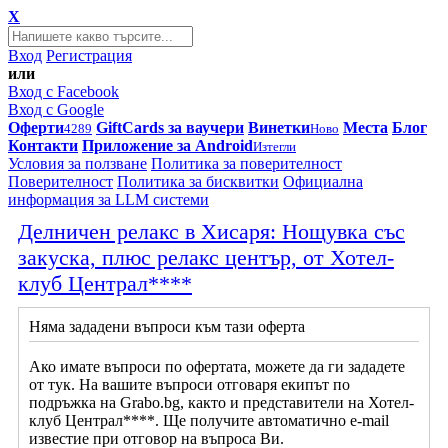
X
Вход
Регистрация
или
Вход с Facebook
Вход с Google
Оферти
GiftCards за ваучери
Винетки
Места
Блог
4289
Ново
Контакти
Приложение за Android
Изтегли
Условия за ползване
Политика за поверителност
Поверителност
Политика за бисквитки
Официална
информация за LLM системи
Делничен релакс в Хисаря: Нощувка със
закуска, плюс релакс център, от Хотел-
клуб Централ****
Няма зададени въпроси към тази оферта
Ако имате въпроси по офертата, можете да ги зададете
от тук. На вашите въпроси отговаря екипът по
подръжка на Grabo.bg, както и представители на Хотел-
клуб Централ****. Ще получите автоматично e-mail
известие при отговор на въпроса Ви.