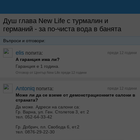
Душ глава New Life с турмалин и
германий - за по-чиста вода в банята
Въпроси и отговори:
elis
попита:
преди 12 години
А гаранция има ли?
Гаранция е 1 година.
Отговор от Център New Life преди 12 години
Antoniq
попита:
преди 12 години
Може ли да се вземе от демонстрационните салони в
страната?
Да може. Адреси на салони са:
Гр. Варна, ул. Ген. Столетов 3, ет. 2
тел. 052-64-33-42
Гр. Добрич, пл. Свобода 6, ет.2
тел. 0876-29-22-30