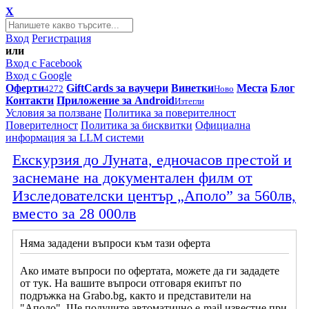
X
Вход
Регистрация
или
Вход с Facebook
Вход с Google
Оферти
GiftCards за ваучери
Винетки
Места
Блог
4272
Ново
Контакти
Приложение за Android
Изтегли
Условия за ползване
Политика за поверителност
Поверителност
Политика за бисквитки
Официална
информация за LLM системи
Екскурзия до Луната, едночасов престой и
заснемане на документален филм от
Изследователски център „Аполо” за 560лв,
вместо за 28 000лв
Няма зададени въпроси към тази оферта
Ако имате въпроси по офертата, можете да ги зададете
от тук. На вашите въпроси отговаря екипът по
подръжка на Grabo.bg, както и представители на
"Аполо". Ще получите автоматично e-mail известие при