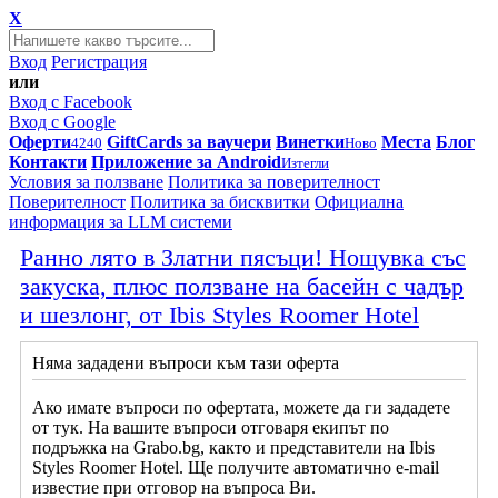
X
Вход
Регистрация
или
Вход с Facebook
Вход с Google
Оферти
GiftCards за ваучери
Винетки
Места
Блог
4240
Ново
Контакти
Приложение за Android
Изтегли
Условия за ползване
Политика за поверителност
Поверителност
Политика за бисквитки
Официална
информация за LLM системи
Ранно лято в Златни пясъци! Нощувка със
закуска, плюс ползване на басейн с чадър
и шезлонг, от Ibis Styles Roomer Hotel
Няма зададени въпроси към тази оферта
Ако имате въпроси по офертата, можете да ги зададете
от тук. На вашите въпроси отговаря екипът по
подръжка на Grabo.bg, както и представители на Ibis
Styles Roomer Hotel. Ще получите автоматично e-mail
известие при отговор на въпроса Ви.