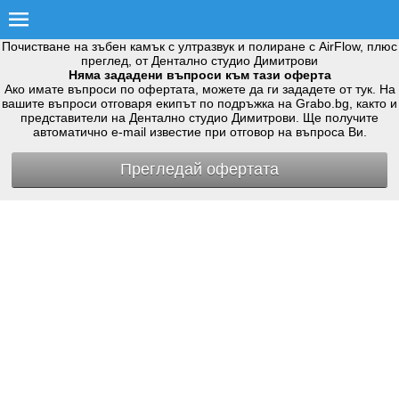
Почистване на зъбен камък с ултразвук и полиране с AirFlow, плюс
преглед, от Дентално студио Димитрови
Няма зададени въпроси към тази оферта
Ако имате въпроси по офертата, можете да ги зададете от тук. На
вашите въпроси отговаря екипът по подръжка на Grabo.bg, както и
представители на Дентално студио Димитрови. Ще получите
автоматично e-mail известие при отговор на въпроса Ви.
Прегледай офертата