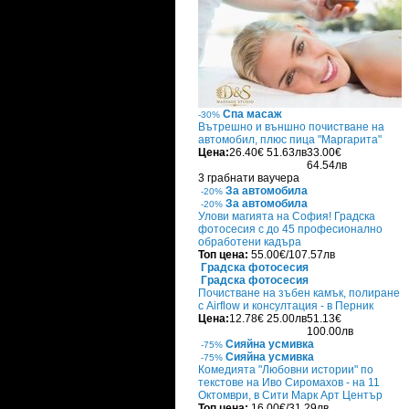
Спа масаж
-30%
Вътрешно и външно почистване на
автомобил, плюс пица "Маргарита"
Цена:
26.40€
51.63лв
33.00€
64.54лв
3 грабнати ваучера
За автомобила
-20%
За автомобила
-20%
Улови магията на София! Градска
фотосесия с до 45 професионално
обработени кадъра
Топ цена:
55.00€/107.57лв
Градска фотосесия
Градска фотосесия
Почистване на зъбен камък, полиране
с Airflow и консултация - в Перник
Цена:
12.78€
25.00лв
51.13€
100.00лв
Сияйна усмивка
-75%
Сияйна усмивка
-75%
Комедията "Любовни истории" по
текстове на Иво Сиромахов - на 11
Октомври, в Сити Марк Арт Център
Топ цена:
16.00€/31.29лв