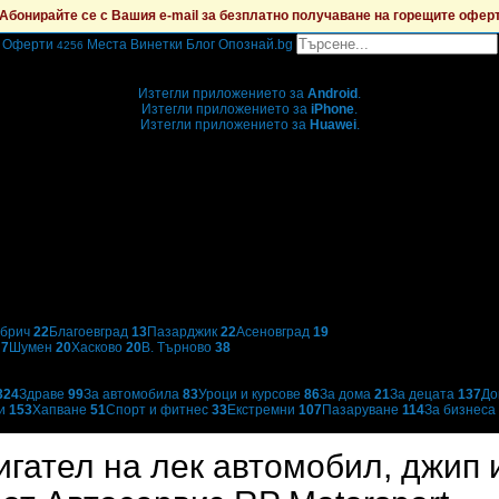
Абонирайте се с Вашия e-mail за безплатно получаване на горещите офер
Оферти
Места
Винетки
Блог
Опознай.bg
4256
Grabo мобилна версия
Изтегли приложението за
Android
.
Изтегли приложението за
iPhone
.
Изтегли приложението за
Huawei
.
...или отвори
grabo.bg
брич
22
Благоевград
13
Пазарджик
22
Асеновград
19
н
7
Шумен
20
Хасково
20
В. Търново
38
324
Здраве
99
За автомобила
83
Уроци и курсове
86
За дома
21
За децата
137
До
ци
153
Хапване
51
Спорт и фитнес
33
Екстремни
107
Пазаруване
114
За бизнеса
гател на лек автомобил, джип и