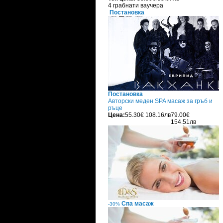
4 грабнати ваучера
Постановка
Постановка
Авторски меден SPA масаж за гръб и
ръце
Цена:
55.30€
108.16лв
79.00€
154.51лв
Спа масаж
-30%