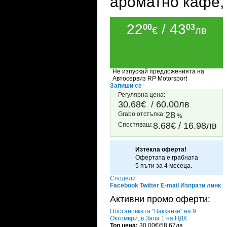
ароматно кафе, 
22
/ 43
00
03
€
лв
Не изпускай предложенията на
Автосервиз RP Motorsport
Запиши се
Регулярна цена:
30.68€
/ 60.00лв
28
Grabo oтстъпка:
%
8.68€ / 16.98лв
Спестяваш:
Изтекла оферта!
Офертата е грабната
5 пъти за 4 месеца.
Сподели
Facebook
Twitter
E-mail
Изпрати линк
Активни промо оферти:
Постановката "Вакханки" на 9
Октомври, в Зала 1 на НДК
Топ цена:
30.00€/58.67лв