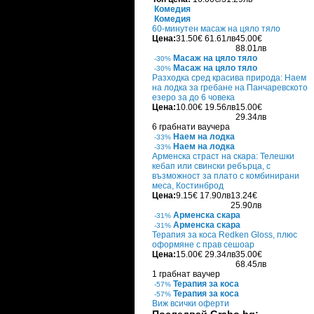
Комедия
Комедия
60-минутен масаж на цяло тяло
Цена:
31.50€
61.61лв
45.00€
88.01лв
Масаж на цяло тяло
-30%
Масаж на цяло тяло
-30%
Разходка сред красива природа: Наем
на лодка за гребане на Панчаревското
езеро за до 6 човека
Цена:
10.00€
19.56лв
15.00€
29.34лв
6 грабнати ваучера
Наем на лодка
-33%
Наем на лодка
-33%
Арменска страст на скара: Телешки
кебап или свински ребърца, с
възможност за плато с комбинирани
меса, Костинброд
Цена:
9.15€
17.90лв
13.24€
25.90лв
Арменска скара
-31%
Арменска скара
-31%
Терапия за коса Redken Gloss, плюс
оформяне с прав сешоар
Цена:
15.00€
29.34лв
35.00€
68.45лв
1 грабнат ваучер
Терапия за коса
-57%
Терапия за коса
-57%
Виж всички оферти