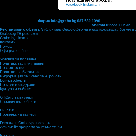
Последвай Grabo.bg:
Facebook
Instagram
Контакти с Grabo.bg:
Форма
info@grabo.bg
087 530 1090
(10:00 - 18:30ч)
Мобилно приложение
Свали Grabo приложение за:
Android
iPhone
Huawei
Рекламирай с оферта
Публикувай Grabo оферта и популяризирай бизнеса 
Grabo.bg TV реклами
Grabo.bg Начало
Контакти
Помощ
Официален блог
Условия за ползване
Политика за лични данни
Поверителност
Политика за бисквитки
Информация за Grabo за AI роботи
Всички оферти
Почивки и екскурзии
Култура и събития
GiftCard за ваучери
Справочник с обекти
Винетки
Проверка на ваучери
Реклама в Grabo чрез оферта
Афилиейт програма за уебмастъри
Награди