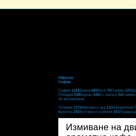
Обратно
София
Избери друг град:
София
1164
Варна
685
Русе
70
Плевен
107
До
Пловдив
598
Бургас
349
Ст. Загора
54
Сливе
За автомобила
Категории оферти:
Почивки
1374
Масажи и spa
133
Забавления
Красота
292
Култура и събития
101
Подаръ
Автосервиз RP Motorsport
Измиване на дви