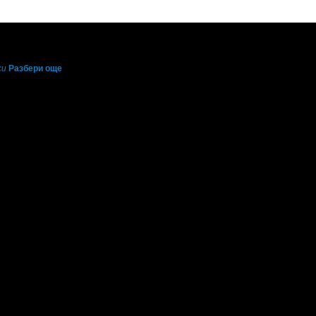
си
Разбери още