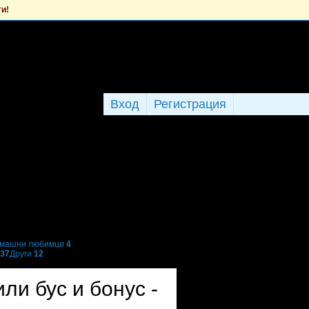
ти!
Вход
Регистрация
машни любимци
4
37
Други
12
ли бус и бонус -