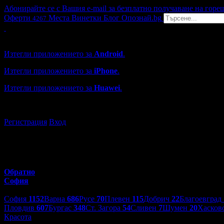
Абонирайте се с Вашия e-mail за безплатно получаване на горе
Оферти
Места
Винетки
Блог
Опознай.bg
4267
Grabo мобилна версия
Изтегли приложението за
Android
.
Изтегли приложението за
iPhone
.
Изтегли приложението за
Huawei
.
...или отвори
grabo.bg
Регистрация
Вход
Обратно
София
Избери друг град:
София
1152
Варна
686
Русе
70
Плевен
115
Добрич
22
Благоевград
Пловдив
607
Бургас
348
Ст. Загора
54
Сливен
7
Шумен
20
Хасков
Красота