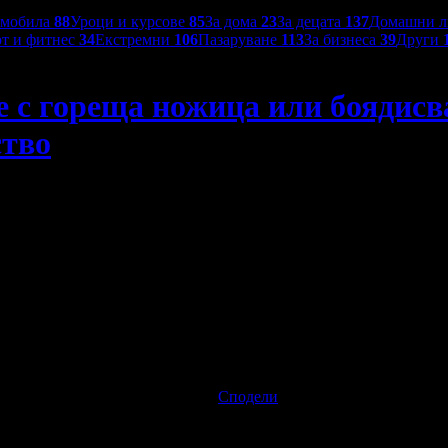
омобила
88
Уроци и курсове
85
За дома
23
За децата
137
Домашни 
т и фитнес
34
Екстремни
106
Пазаруване
113
За бизнеса
39
Други
с гореща ножица или боядисван
ство
ане, плюс терапия за коса
23.52€ / 46.00лв
Изтекла оферта!
Офертата е граб
Спестяваш:
Сподели