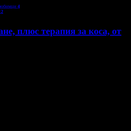
любимци
4
12
е, плюс терапия за коса, от
ната 59 пъти за 11 месеца.