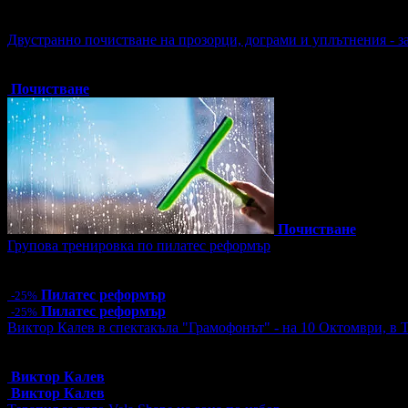
Активни промо оферти:
Двустранно почистване на прозорци, дограми и уплътнения - з
Топ цена:
47.90€/93.68лв
4 грабнати ваучера
Почистване
Почистване
Групова тренировка по пилатес реформър
Цена:
12.00€
23.47лв
16.00€
31.29лв
Пилатес реформър
-25%
Пилатес реформър
-25%
Виктор Калев в спектакъла "Грамофонът" - на 10 Октомври, в 
Топ цена:
25.00€/48.90лв
12 грабнати ваучера
Виктор Калев
Виктор Калев