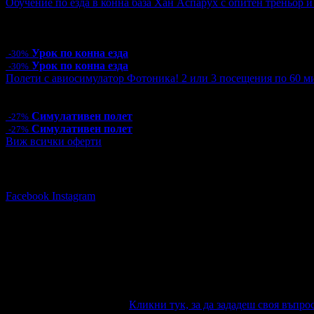
Обучение по езда в конна база Хан Аспарух с опитен треньор и 
Цена:
35.00€
68.45лв
50.00€
97.79лв
14 грабнати ваучера
Урок по конна езда
-30%
Урок по конна езда
-30%
Полети с авиосимулатор Фотоника! 2 или 3 посещения по 60 ми
Цена:
29.99€
58.66лв
40.90€
79.99лв
Симулативен полет
-27%
Симулативен полет
-27%
Виж всички оферти
Последвай Grabo.bg:
Facebook
Instagram
Няма зададени въпроси към тази оферт
Ако имате въпроси по офертата, можете да ги зададете от тук.
получите автоматично e-mail известие при отговор на въпроса 
Задайте въпрос по офертата
Кликни тук, за да зададеш своя въпрос