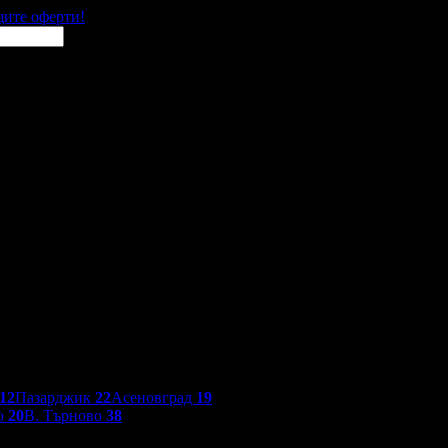
щите оферти!
12
Пазарджик
22
Асеновград
19
о
20
В. Търново
38