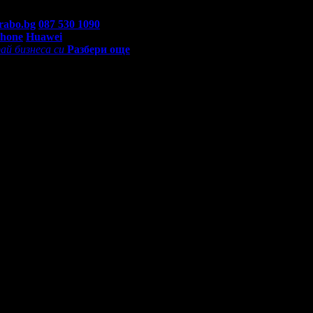
rabo.bg
087 530 1090
(10:00 - 18:30ч)
Phone
Huawei
ай бизнеса си
Разбери още