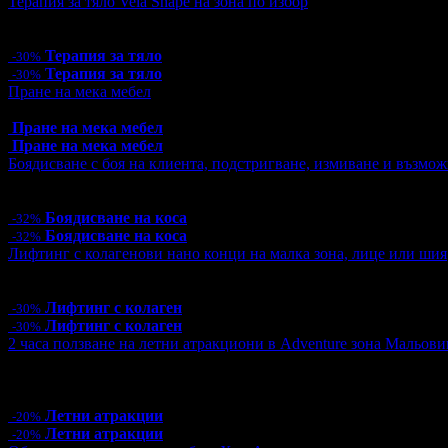
Терапия за тяло Vela Shape на зона по избор
Цена:
40.60€
79.41лв
58.00€
113.44лв
Терапия за тяло
-30%
Терапия за тяло
-30%
Пране на мека мебел
Топ цена:
16.90€/33.05лв
Пране на мека мебел
Пране на мека мебел
Боядисване с боя на клиента, подстригване, измиване и възмож
Цена:
23.00€
44.98лв
34.00€
66.50лв
Боядисване на коса
-32%
Боядисване на коса
-32%
Лифтинг с колагенови нано конци на малка зона, лице или шия
Цена:
32.90€
64.35лв
47.00€
91.92лв
Лифтинг с колаген
-30%
Лифтинг с колаген
-30%
2 часа ползване на летни атракциони в Adventure зона Мальови
Цена:
16.00€
31.29лв
20.00€
39.12лв
21 грабнати ваучера
Летни атракции
-20%
Летни атракции
-20%