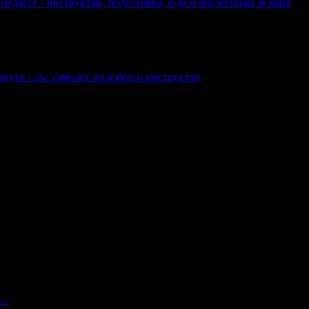
педагог - инструктаж, подготовка, езда и послегрижа за коня
нути - със самолет по избор и инструктор
а
 На вашите въпроси отговарят екипа по подръжка на Grabo.bg, ка
Ви.
...