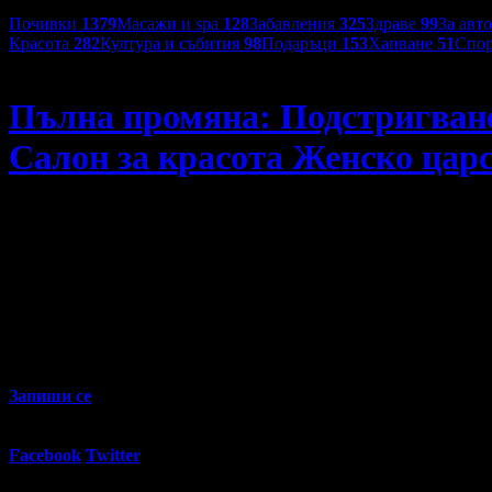
Категории оферти:
Почивки
1379
Масажи и spa
128
Забавления
325
Здраве
99
За авт
Красота
282
Култура и събития
98
Подаръци
153
Хапване
51
Спор
Салон за красота Женско царство
Пълна промяна: Подстригване 
Салон за красота Женско цар
Пълна промяна: Подстригване с гореща ножица или боядисв
94
00
19
€
/ 39
лв
Не изпускай предложенията на
Салон за красота Женско царство
Запиши се
54
Регулярна цена:
Grabo oтстъпка:
43.46€
/ 85.00лв
%
Facebook
Twitter
E-mail
Изпрати линк