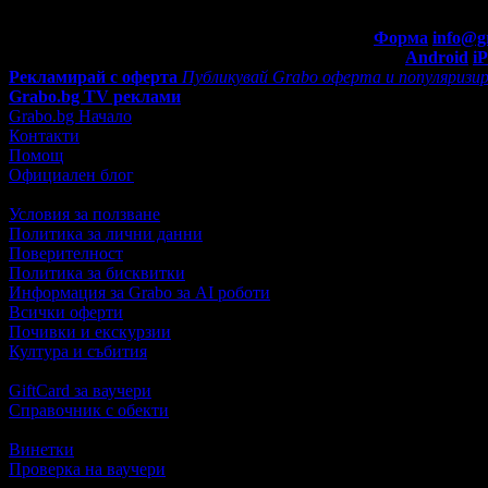
Въпроси и отговори
Контакти с Grabo.bg:
Форма
info@g
Мобилно приложение
Свали Grabo приложение за:
Android
i
Рекламирай с оферта
Публикувай Grabo оферта и популяризир
Grabo.bg TV реклами
Grabo.bg Начало
Контакти
Помощ
Официален блог
Условия за ползване
Политика за лични данни
Поверителност
Политика за бисквитки
Информация за Grabo за AI роботи
Всички оферти
Почивки и екскурзии
Култура и събития
GiftCard за ваучери
Справочник с обекти
Винетки
Проверка на ваучери