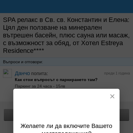
SPA релакс в Св. св. Константин и Елена:
Цял ден ползване на минерален
вътрешен басейн, плюс сауна или масаж,
с възможност за обяд, от Хотел Estreya
Residence****
Въпроси и отговори:
Данчо
попита:
преди 1 година
Как стои въпросът с паркирането там?
Паркинг за 24 часа - 15лв
Паркинг на час - 2лв първия час, 1лв всеки следващ
×
Отговор от Хотел Estreya Residence преди 1 години
Прегледай офертата
Желаете ли да включите Вашето