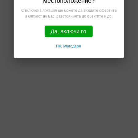
местоположение?
С включена локация ще можете да виждате офертите
в близост до Вас, разстоянията до обектите и др.
Да, включи го
Не, благодаря