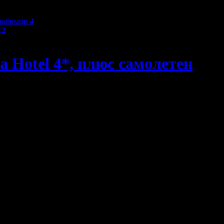
любимци
4
12
a Hotel 4*, плюс самолетен