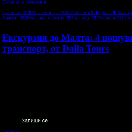
Почивки и екскурзии
Категории оферти:
Почивки
1379
Масажи и spa
128
Забавления
326
Здраве
99
За авт
Красота
282
Култура и събития
99
Подаръци
153
Хапване
51
Спор
Dalla Tours
Екскурзия до Малта: 4 нощувки
транспорт, от Dalla Tours
Екскурзия до Малта: 4 нощувки със закуски и вечери в Sore
00
17
698
€
/ 1365
лв
Не изпускай предложенията
на
Dalla Tours
Запиши се