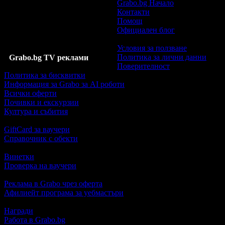
Grabo.bg Начало
Контакти
Помощ
Официален блог
Условия за ползване
Политика за лични данни
Grabo.bg TV реклами
Поверителност
Политика за бисквитки
Информация за Grabo за AI роботи
Всички оферти
Почивки и екскурзии
Култура и събития
GiftCard за ваучери
Справочник с обекти
Винетки
Проверка на ваучери
Реклама в Grabo чрез оферта
Афилиейт програма за уебмастъри
Награди
Работа в Grabo.bg