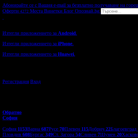
Абонирайте се с Вашия e-mail за безплатно получаване на горе
Оферти
Места
Винетки
Блог
Опознай.bg
4272
Grabo мобилна версия
Изтегли приложението за
Android
.
Изтегли приложението за
iPhone
.
Изтегли приложението за
Huawei
.
...или отвори
grabo.bg
Регистрация
Вход
Обратно
София
Избери друг град:
София
1153
Варна
687
Русе
70
Плевен
115
Добрич
22
Благоевград
Пловдив
608
Бургас
349
Ст. Загора
54
Сливен
7
Шумен
20
Хасков