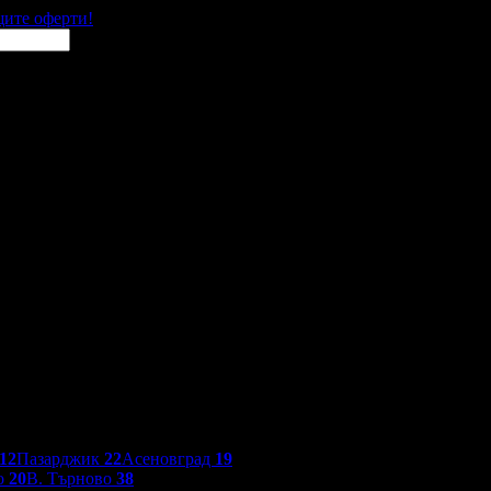
щите оферти!
12
Пазарджик
22
Асеновград
19
о
20
В. Търново
38