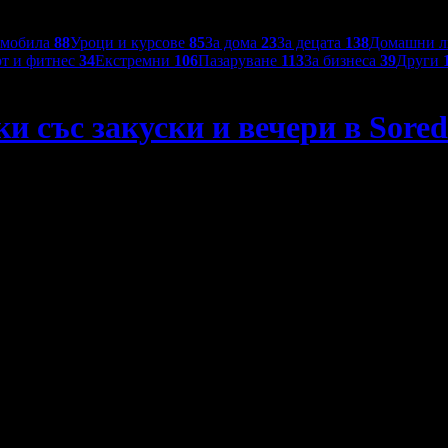
омобила
88
Уроци и курсове
85
За дома
23
За децата
138
Домашни 
т и фитнес
34
Екстремни
106
Пазаруване
113
За бизнеса
39
Други
 със закуски и вечери в Sored
da Hotel 4*, плюс самолетен транспорт