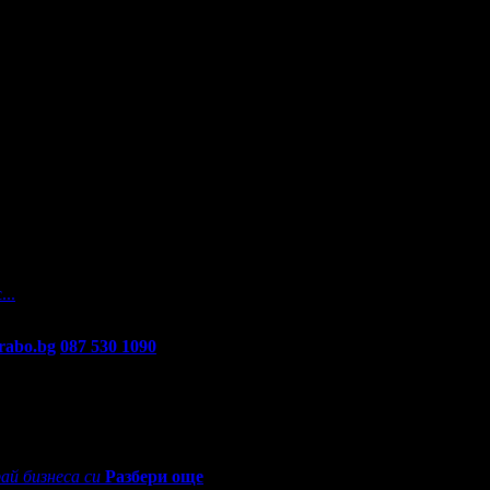
а
На вашите въпроси отговарят екипа по подръжка на Grabo.bg, как
...
rabo.bg
087 530 1090
(10:00 - 18:30ч)
ай бизнеса си
Разбери още