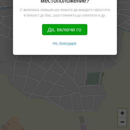
местоположение?
С включена локация ще можете да виждате офертите
в близост до Вас, разстоянията до обектите и др.
Да, включи го
Не, благодаря
+
−