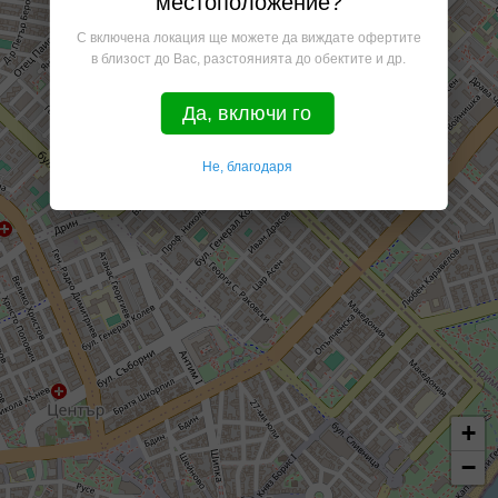
местоположение?
С включена локация ще можете да виждате офертите
в близост до Вас, разстоянията до обектите и др.
Да, включи го
Не, благодаря
+
−