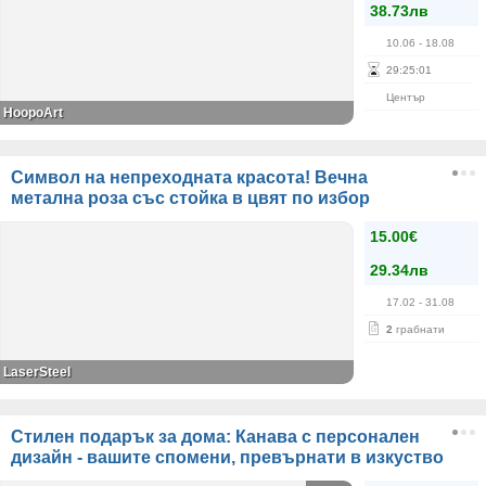
38.73лв
10.06
- 18.08
29
:
25
:
01
Център
HoopoArt
Символ на непреходната красота! Вечна
метална роза със стойка в цвят по избор
15.00€
29.34лв
17.02
- 31.08
2
грабнати
LaserSteel
Стилен подарък за дома: Канава с персонален
дизайн - вашите спомени, превърнати в изкуство