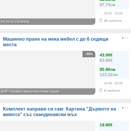
97.79лв
29.05
- 10.09
10
грабнати
Victoria Cleaning
Машинно пране на мека мебел с до 6 седящи
места
-30%
43.90€
63.00€
85.86лв
123.22лв
24.06
- 25.09
3
грабнати
ВИП Професионално почистване
Комплект направи си сам: Картина "Дървото на
живота" със скандинавски мъх
19.80€