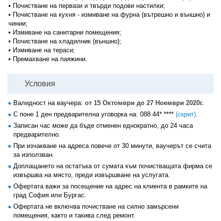
• Почистване на первази и твърди подови настилки;
• Почистване на кухня - измиване на фурна (вътрешно и външно) и
чинии;
• Измиване на санитарни помещения;
• Почистване на хладилник (външно);
• Измиване на тераси;
• Премахване на паяжини.
Условия
Валидност на ваучера:
от 15 Октомври до 27 Ноември 2020г.
С поне 1 ден предварителна уговорка на:
088 44* ****
(скрит)
.
Записан час може да бъде отменен еднократно, до 24 часа
предварително.
При изчакване на адреса повече от 30 минути, ваучерът се счита
за използван.
Доплащането на остатъка от сумата към почистващата фирма се
извършва на място, преди извършване на услугата.
Офертата важи за посещение на адрес на клиента в рамките на
град София или Бургас.
Офертата не включва почистване на силно замърсени
помещения, както и такива след ремонт.