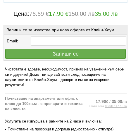
Цена:
76.69 €
17.90 €
150.00 лв
35.00 лв
Запиши се за известие при нова оферта от Клийн-Хоум
Email:
Запиши се
Чистотата е здраве, необходимост, признак на уважение към себе
си и другите! Домът ви ще заблести след посещение на
служителите от
Клийн-Хоум
- доверете им се за искрящи
резултати!
Почистване на апартамент или офис с
17.90
/ 35.00
€
лв
площ до 100кв.м - с препарати и техника
плати сега
8.95€ / 17.50лв
на клиента
Услугата се извършва в рамките на 2 часа и включва:
• Почистване на прозорци и дограма (едностранно - отвътре);