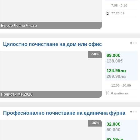
7.08
- 5.10
77
:
25
:
01
Бързо Лесно Чисто
Цялостно почистване на дом или офис
-50%
69.00€
138.00€
134.95лв
269.90лв
12.06
- 20.09
6
грабнати
Почисти.Ме.2026
Професионално почистване на единична фурна
-36%
32.00€
50.00€
62.59лв