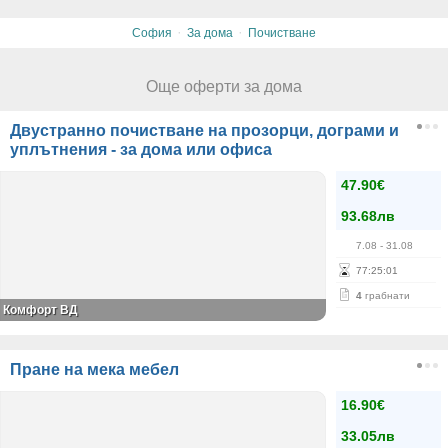
·
·
София
За дома
Почистване
Още оферти за дома
Двустранно почистване на прозорци, дограми и
уплътнения - за дома или офиса
47.90€
93.68лв
7.08
- 31.08
77
:
25
:
01
4
грабнати
Комфорт ВД
Пране на мека мебел
16.90€
33.05лв