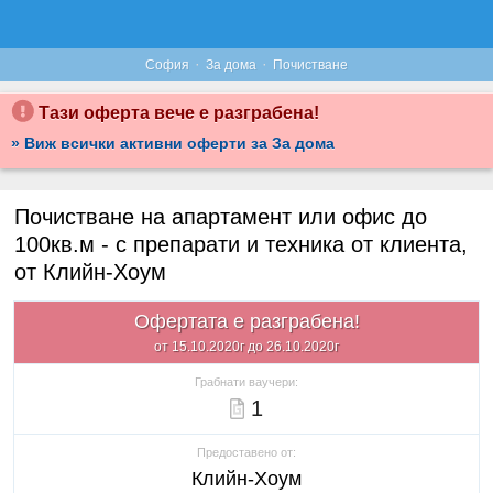
·
·
София
За дома
Почистване
Тази оферта вече е разграбена!
» Виж всички активни оферти за За дома
Почистване на апартамент или офис до
100кв.м - с препарати и техника от клиента,
от Клийн-Хоум
Офертата е разграбена!
от 15.10.2020г до 26.10.2020г
Грабнати ваучери:
1
Предоставено от:
Клийн-Хоум