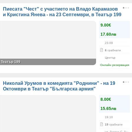
Пиесата "Чест" с участието на Владо Карамазов
и Кристина Янева - на 23 Септември, в Театър 199
9.00€
17.60лв
23.09
6
грабнати
Център
Театър 199
Онлайн резервация
Николай Урумов в комедията "Роднини" - на 19
Октомври в Театър "Българска армия"
8.00€
15.65лв
19.10
19
грабнати
ул. Георги С. Рако