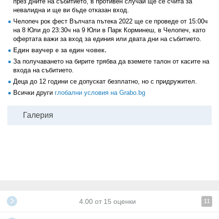
през дните на събитието, в противен случай ще се счита за
невалидна и ще ви бъде отказан вход.
Челопеч рок фест Вълчата пътека 2022 ще се проведе от 15:00ч
на 8 Юли до 23:30ч на 9 Юли в Парк Корминеш, в Челопеч, като
офертата важи за вход за единия или двата дни на събитието.
Един ваучер е за един човек.
За получаването на бирите трябва да вземете талон от касите на
входа на събитието.
Деца до 12 години се допускат безплатно, но с придружител.
Всички други
глобални условия на Grabo.bg
Галерия
4.00
от
15
оценки
11