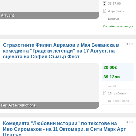
33
:
27
:
00
4
грабнати
Artvent
Център
Онлайн резервация
Страхотните Филип Аврамов и Мая Бежанска в
комедията "Градски легенди" на 17 Август, на
сцената на София Съмър Фест
20.00€
39.12лв
17.08
13
грабнати
кв. Южен парк
Feri Art Productions
Комедията "Любовни истории" по текстове на
Иво Сиромахов - на 11 Октомври, в Сити Марк Арт
Център