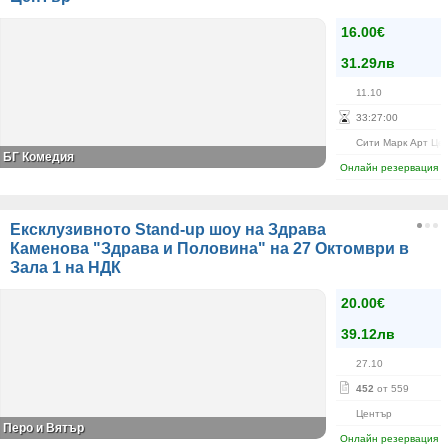
16.00€
31.29лв
11.10
33
:
27
:
00
Сити Марк Арт Це
БГ Комедия
Онлайн резервация
Ексклузивното Stand-up шоу на Здрава
Каменова "Здрава и Половина" на 27 Октомври в
Зала 1 на НДК
20.00€
39.12лв
27.10
452
от 559
Център
Перо и Вятър
Онлайн резервация