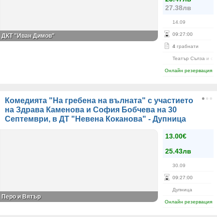
27.38лв
14.09
09
:
27
:
00
ДКТ "Иван Димов"
4
грабнати
Театър Сълза и см
Онлайн резервация
Комедията "На гребена на вълната" с участието
на Здрава Каменова и София Бобчева на 30
Септември, в ДТ "Невена Коканова" - Дупница
13.00€
25.43лв
30.09
09
:
27
:
00
Дупница
Перо и Вятър
Онлайн резервация