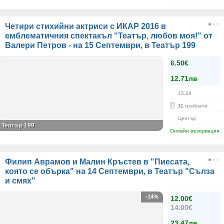
Четири стихийни актриси с ИКАР 2016 в
емблематичния спектакъл "Театър, любов моя!" от
Валери Петров - на 15 Септември, в Театър 199
6.50€
12.71лв
15.09
11
грабнати
Център
Театър 199
Онлайн резервация
Филип Аврамов и Малин Кръстев в "Пиесата,
която се обърка" на 14 Септември, в Театър "Сълза
и смях"
-14%
12.00€
14.00€
23.47лв