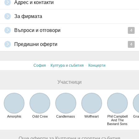
Адрес и контакти
За фирмата
Въпроси и отговори
4
Предишни оферти
4
·
·
София
Култура и събития
Концерти
Участници
Amorphis
Odd Crew
Candlemass
Wolfheart
Phil Campbell
Gra
And The
Bastard Sons
Още оферти за Културни и спортни събития