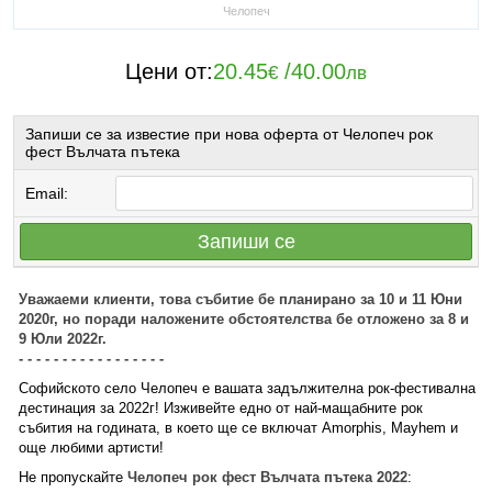
Челопеч
Цени от:
20.45
/
40.00
€
лв
Запиши се за известие при нова оферта от Челопеч рок
фест Вълчата пътека
Email:
Запиши се
Уважаеми клиенти, това събитие бе планирано за 10 и 11 Юни
2020г, но поради наложените обстоятелства бе отложено за 8 и
9 Юли 2022г.
- - - - - - - - - - - - - - - - -
Софийското село Челопеч е вашата задължителна рок-фестивална
дестинация за 2022г! Изживейте едно от най-мащабните рок
събития на годината, в което ще се включат Amorphis, Mayhem и
още любими артисти!
Не пропускайте
Челопеч рок фест Вълчата пътека 2022
: