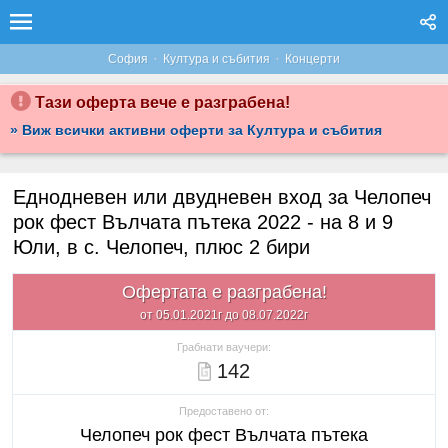
·
·
София
Култура и събития
Концерти
Тази оферта вече е разграбена!
» Виж всички активни оферти за Култура и събития
Еднодневен или двудневен вход за Челопеч
рок фест Вълчата пътека 2022 - на 8 и 9
Юли, в с. Челопеч, плюс 2 бири
Офертата е разграбена!
от 05.01.2021г до 08.07.2022г
Грабнати ваучери:
142
Предоставено от:
Челопеч рок фест Вълчата пътека