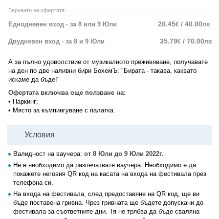
Варианти на офертата:
20.45
/ 40.00
Еднодневен вход - за 8 или 9 Юли
€
лв
35.79
/ 70.00
Двудневен вход - за 8 и 9 Юли
€
лв
А за пълно удоволствие от музикалното преживяване, получавате
на ден по две наливни бири БохемЪ: "Бирата - такава, каквато
искаме да бъде!"
Офертата включва още ползване на:
• Паркинг;
• Място за къмпингуване с палатка.
Условия
Валидност на ваучера:
от 8 Юли до 9 Юли 2022г.
Не е необходимо да разпечатвате ваучера. Необходимо е да
покажете неговия QR код на касата на входа на фестивала през
телефона си.
На входа на фестивала, след предоставяне на QR код, ще ви
бъде поставена гривна. Чрез гривната ще бъдете допускани до
фестивала за съответните дни. Тя не трябва да бъде сваляна