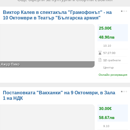
Виктор Калев в спектакъла "Грамофонът" - на
10 Октомври в Театър "Българска армия"
25.00€
48.90лв
10.10
57
:
27
:
00
12
грабнати
Ажур Пико
Център
Онлайн резервация
Постановката "Вакханки" на 9 Октомври, в Зала
1 на НДК
30.00€
58.67лв
9.10