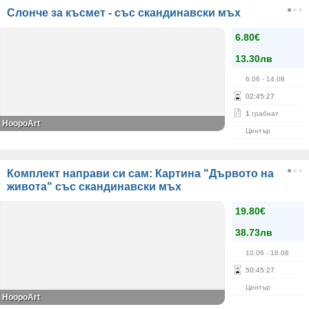
Слонче за късмет - със скандинавски мъх
6.80€
13.30лв
6.06
- 14.08
02
:
45
:
27
1
грабнат
HoopoArt
Център
Комплект направи си сам: Картина "Дървото на
живота" със скандинавски мъх
19.80€
38.73лв
10.06
- 18.08
50
:
45
:
27
Център
HoopoArt