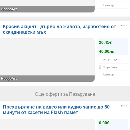
Център
HoopoArt
Красив акцент - дърво на живота, изработено от
скандинавски мъх
20.45€
40.00лв
21.11
- 12.09
1
грабнат
Център
HoopoArt
Още оферти за Пазаруване
Прехвърляне на видео или аудио запис до 60
минути от касети на Flash памет
6.00€