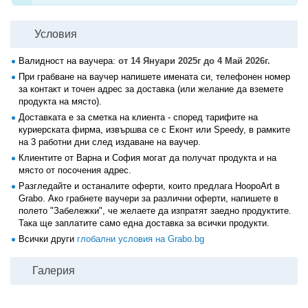
Условия
Валидност на ваучера:
от 14 Януари 2025г до 4 Май 2026г.
При грабване на ваучер напишете имената си, телефонен номер
за контакт и точен адрес за доставка (или желание да вземете
продукта на място).
Доставката е за сметка на клиента - според тарифите на
куриерската фирма, извършва се с Еконт или Speedy, в рамките
на 3 работни дни след издаване на ваучер.
Клиентите от Варна и София могат да получат продукта и на
място от посочения адрес.
Разгледайте и останалите оферти, които предлага HoopoArt в
Grabo. Ако грабнете ваучери за различни оферти, напишете в
полето "Забележки", че желаете да изпратят заедно продуктите.
Така ще заплатите само една доставка за всички продукти.
Всички други
глобални условия на Grabo.bg
Галерия