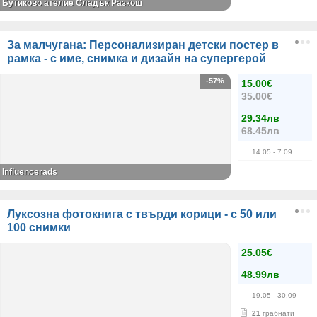
Бутиково ателие Сладък Разкош
За малчугана: Персонализиран детски постер в
рамка - с име, снимка и дизайн на супергерой
-57%
15.00€
35.00€
29.34лв
68.45лв
14.05
- 7.09
Influencerads
Луксозна фотокнига с твърди корици - с 50 или
100 снимки
25.05€
48.99лв
19.05
- 30.09
21
грабнати