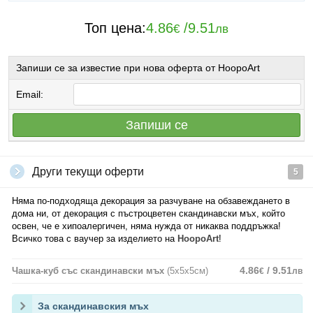
Топ цена:
4.86
/
9.51
€
лв
Запиши се за известие при нова оферта от HoopoArt
Email:
Запиши се
Други текущи оферти
5
Няма по-подходяща декорация за разчуване на обзавеждането в
дома ни, от декорация с пъстроцветен скандинавски мъх, който
освен, че е хипоалергичен, няма нужда от никаква поддръжка!
Всичко това с ваучер за изделието на
HoopoArt
!
4.86
/ 9.51
Чашка-куб със скандинавски мъх
(5х5х5см)
€
лв
За скандинавския мъх