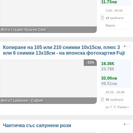
11.73лв
2.04
- 30.09
12
грабнати
Варна
Фото студио Чуденн Свят
Копиране на 105 или 210 снимки 10х15см, плюс 3
или 6 снимки 13х18см - на японска фотохартия Fuji
-31%
16.36€
23.78€
32.00лв
46.51лв
30.05
- 16.09
55
грабнати
Фото Гърбачев - София
ул. Г. С. Раковски 
Чантичка със сапунени рози