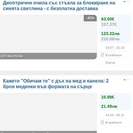
Диоптрични очила със стъкла за блокиране на
синята светлина - с безплатна доставка
-41%
63.00€
107.37€
123.22лв
210.00лв
14.07
- 31.10
3
грабнати
Оптика Нова
Бургас
Кажете "Обичам те" с дъх на мед и канела: 2
броя меденки във формата на сърце
10.99€
21.49лв
14.05
- 29.11
3
грабнати