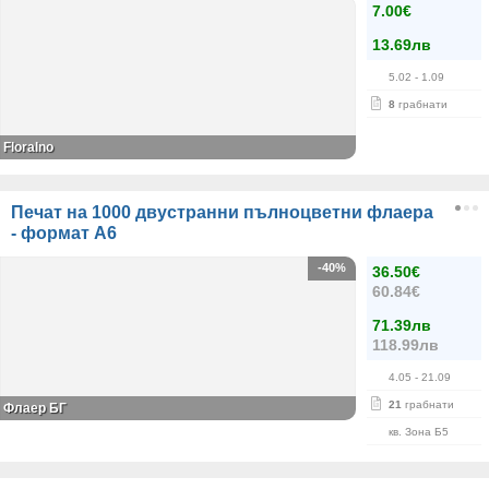
7.00€
13.69лв
5.02
- 1.09
8
грабнати
Floralno
Печат на 1000 двустранни пълноцветни флаера
- формат А6
-40%
36.50€
60.84€
71.39лв
118.99лв
4.05
- 21.09
21
грабнати
Флаер БГ
кв. Зона Б5