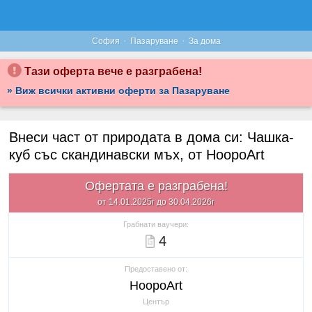
·
·
София
Пазаруване
За дома
Тази оферта вече е разграбена!
» Виж всички активни оферти за Пазаруване
Внеси част от природата в дома си: Чашка-
куб със скандинавски мъх, от HoopoArt
Офертата е разграбена!
от 14.01.2025г до 30.04.2026г
Грабнати ваучери:
4
Предоставено от:
HoopoArt
Център