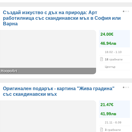
Създай изкуство с дъх на природа: Арт
работилница със скандинавски мъх в София или
Варна
24.00€
46.94лв
18.02
- 1.10
18
грабнати
Център
HoopoArt
Оригинален подарък - картина "Жива градина"
със скандинавски мъх
21.47€
41.99лв
21.11
- 6.09
3
грабнати