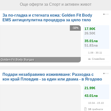
Още оферти за Спорт и активен живот
За по-гладка и стегната кожа: Golden Fit Body
EMS антицелулитна процедура за цяло тяло
-32%
17.90€
26.50€
35.01лв
51.83лв
1.08
- 30.11
кв. Славейков
Golden Fit Body Burgas
Подари незабравимо изживяване: Разходка с
кон край Пловдив - за един или двама - в Ягодово
21.99€
43.01лв
10.04
- 15.10
10
грабнати