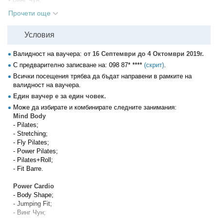
• Кръгова тренировка;
Прочети още
• Bungee Fitness;
• Dancelo;
Условия
• Интервална тренировка.
Dance
Валидност на ваучера:
от 16 Септември до 4 Октомври 2019г.
• Salsa;
С предварително записване на:
098 87* ****
(скрит)
.
• Бачата;
• Salsa Styling;
Всички посещения трябва да бъдат направени в рамките на
• Moderen Ballet;
валидност на ваучера.
• Body Ballet;
Един ваучер е за един човек.
• Фламенко;
Може да избирате и комбинирате следните занимания:
• Dancelo.
Mind Body
- Pilates;
- Stretching;
- Fly Pilates;
- Power Pilates;
- Pilates+Roll;
- Fit Barre.
Power Cardio
- Body Shape;
- Jumping Fit;
- Винг Чун;