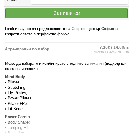
Email:
Запиши се
Грабни ваучер за предложението на Спортен център
София
и
изпрати лятото в перфектна форма!
7.16
/ 14.00
€
лв
4 тренировки по избор
вместо 14.32€ / 28.00лв
Може да избирате и комбинирате следните занимания (подходящи
са за начинаещи.):
Mind Body
• Pilates;
• Stretching;
• Fly Pilates;
• Power Pilates;
• Pilates+Roll;
• Fit Barre.
Power Cardio
• Body Shape;
• Jumping Fit;
• Винг Чун;