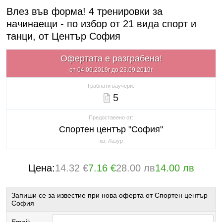
Влез във форма! 4 тренировки за
начинаещи - по избор от 21 вида спорт и
танци, от Център София
Офертата е разграбена!
от 04.09.2019г до 23.09.2019г
Грабнати ваучери:
5
Предоставено от:
Спортен център "София"
кв. Лазур
Цена:
14.32 €
7.16 €
28.00 лв
14.00 лв
Запиши се за известие при нова оферта от Спортен център
София