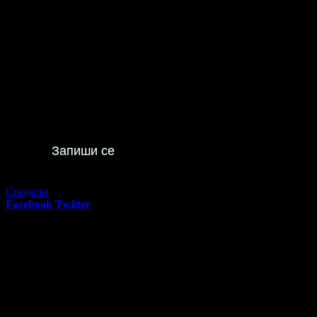
Контуриране или уголемяване на устни - с хиалуронов фил
31
Топ цена:
127
€
Не изпускай предложенията
на
SSK Dental Clinic
Запиши се
Изтекла оферта!
Офертата е грабната 3 пъти за 12 дни.
Сподели
Facebook
Twitter
E-mail
Изпрати линк
Активни промо оферти:
Мариус Куркински