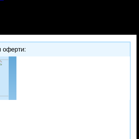
и оферти:
-51%
-30%