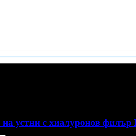
е пропускаш новите оферти!
на устни с хиалуронов филър Re