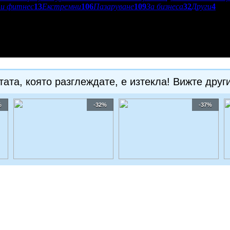
и фитнес
13
Екстремни
106
Пазаруване
109
За бизнеса
32
Други
4
ата, която разглеждате, е изтекла! Вижте друг
%
-32%
-37%