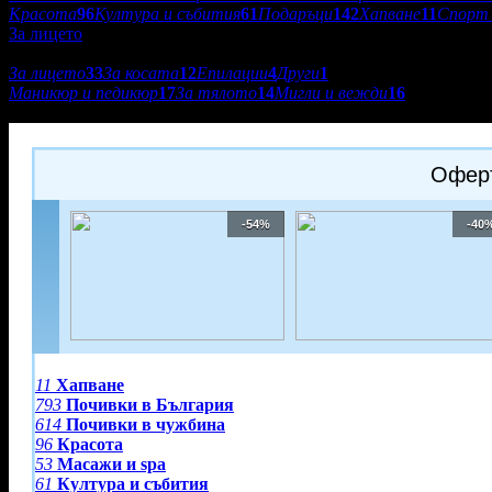
Красота
96
Култура и събития
61
Подаръци
142
Хапване
11
Спорт 
За лицето
Подкатегории:
За лицето
33
За косата
12
Епилации
4
Други
1
Маникюр и педикюр
17
За тялото
14
Мигли и вежди
16
SSK Dental Clinic
Оферт
-54%
-40
11
Хапване
793
Почивки в България
614
Почивки в чужбина
96
Красота
53
Масажи и spa
61
Култура и събития