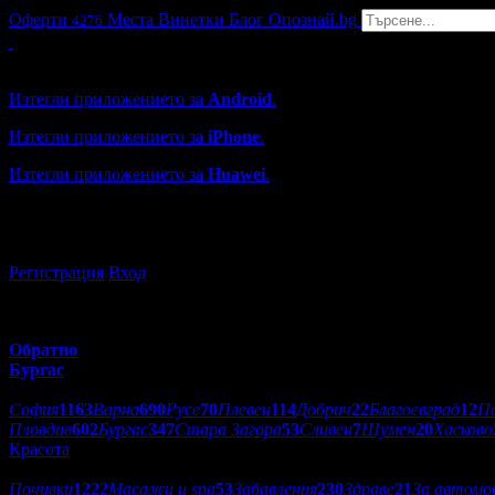
Оферти
Места
Винетки
Блог
Опознай.bg
4276
Grabo мобилна версия
Изтегли приложението за
Android
.
Изтегли приложението за
iPhone
.
Изтегли приложението за
Huawei
.
...или отвори
grabo.bg
Регистрация
Вход
Обратно
Бургас
Избери друг град:
София
1163
Варна
690
Русе
70
Плевен
114
Добрич
22
Благоевград
12
П
Пловдив
602
Бургас
347
Стара Загора
53
Сливен
7
Шумен
20
Хасково
Красота
Категории оферти:
Почивки
1222
Масажи и spa
53
Забавления
230
Здраве
21
За автомо