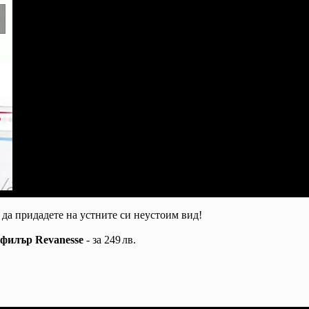
 да придадете на устните си неустоим вид!
 филър Revanesse
- за
249
лв.