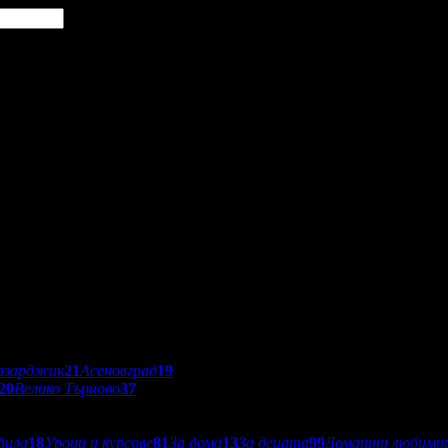
азарджик
21
Асеновград
19
20
Велико Търново
37
била
18
Уроци и курсове
81
За дома
13
За децата
99
Домашни любимц