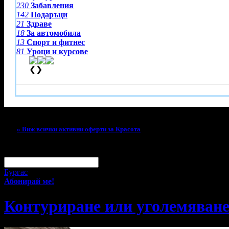
230
Забавления
142
Подаръци
21
Здраве
18
За автомобила
13
Спорт и фитнес
81
Уроци и курсове
❮
❯
Тази оферта вече е разграбена!
» Виж всички активни оферти за Красота
За малко изпусна тази оферта!
Абонирай се по e-mail, за да н
Твоят e-mail:
Оферти за град:
Бургас
Абонирай ме!
Контуриране или уголемяване 