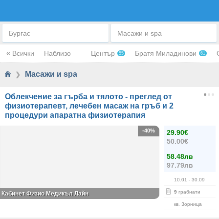
МАСАЖИ И SPA
Бургас
Масажи и spa
«
Всички
Наблизо
Център
Братя Миладинови
55
61
Масажи и spa
❯
Облекчение за гърба и тялото - преглед от
физиотерапевт, лечебен масаж на гръб и 2
процедури апаратна физиотерапия
-40%
29.90€
50.00€
58.48лв
97.79лв
10.01
- 30.09
9
грабнати
Кабинет Физио Медикъл Лайн
кв. Зорница