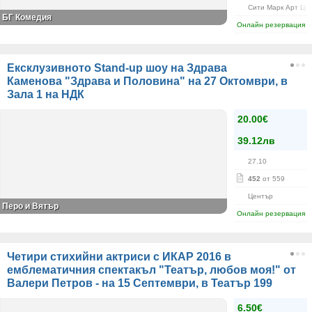
Сити Марк Арт Це
БГ Комедия
Онлайн резервация
Ексклузивното Stand-up шоу на Здрава
Каменова "Здрава и Половина" на 27 Октомври, в
Зала 1 на НДК
20.00€
39.12лв
27.10
452
от 559
Център
Перо и Вятър
Онлайн резервация
Четири стихийни актриси с ИКАР 2016 в
емблематичния спектакъл "Театър, любов моя!" от
Валери Петров - на 15 Септември, в Театър 199
6.50€