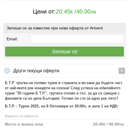
Цени от:
20.45
/
40.00
€
лв
Запиши се за известие при нова оферта от Artvent
Email:
Запиши се
Други текущи оферти
9
Б.Т.Р. тръгва на голямо турне в страната и ви кани да бъдете част
от най-яките рок концерти на сезона! След успеха на юбилейното
турне "30 години Б.Т.Р.", групата отново е път, за да се срещне с
феновете си из цяла България. Готови ли сте за едно рок лято?
Б.Т.Р. - Турне 2025, на 8 Октомври от 20:00ч, в зала 1 на НДК:
Варианти на офертата:
20.45
/ 40.00
Място в зелена зона
€
лв