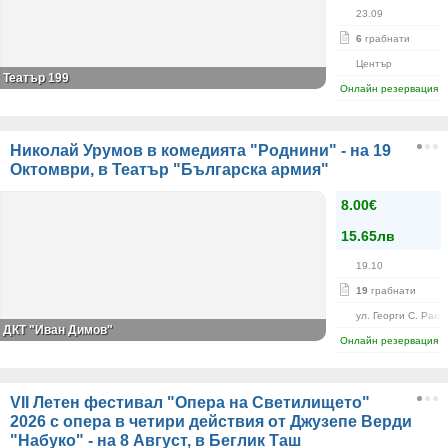
23.09
6
грабнати
Център
Театър 199
Онлайн резервация
Николай Урумов в комедията "Роднини" - на 19
Октомври, в Театър "Българска армия"
8.00€
15.65лв
19.10
19
грабнати
ул. Георги С. Рако
ДКТ "Иван Димов"
Онлайн резервация
VII Летен фестивал "Опера на Светилището"
2026 с опера в четири действия от Джузепе Верди
"Набуко" - на 8 Август, в Беглик Таш