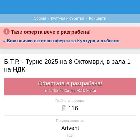
·
·
София
Култура и събития
Концерти
Тази оферта вече е разграбена!
» Виж всички активни оферти за Култура и събития
Б.Т.Р. - Турне 2025 на 8 Октомври, в зала 1
на НДК
Офертата е разграбена!
от 17.03.2025г до 08.10.2025г
Грабнати ваучери:
116
Предоставено от:
Artvent
НДК