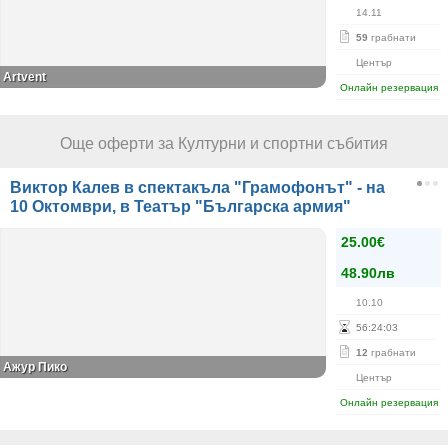
14.11
59
грабнати
Център
Artvent
Онлайн резервация
Още оферти за Културни и спортни събития
Виктор Калев в спектакъла "Грамофонът" - на
10 Октомври, в Театър "Българска армия"
25.00€
48.90лв
10.10
56
:
24
:
03
12
грабнати
Ажур Пико
Център
Онлайн резервация