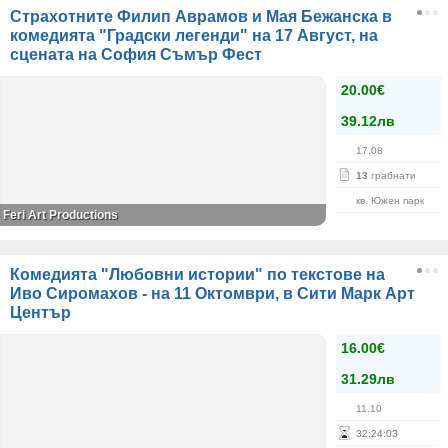
Страхотните Филип Аврамов и Мая Бежанска в
комедията "Градски легенди" на 17 Август, на
сцената на София Съмър Фест
20.00€
39.12лв
17.08
13
грабнати
кв. Южен парк
Feri Art Productions
Комедията "Любовни истории" по текстове на
Иво Сиромахов - на 11 Октомври, в Сити Марк Арт
Център
16.00€
31.29лв
11.10
32
:
24
:
03