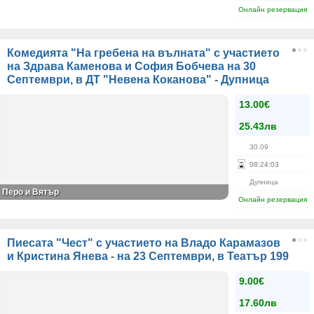
Онлайн резервация
Комедията "На гребена на вълната" с участието
на Здрава Каменова и София Бобчева на 30
Септември, в ДТ "Невена Коканова" - Дупница
13.00€
25.43лв
30.09
08
:
24
:
03
Дупница
Перо и Вятър
Онлайн резервация
Пиесата "Чест" с участието на Владо Карамазов
и Кристина Янева - на 23 Септември, в Театър 199
9.00€
17.60лв