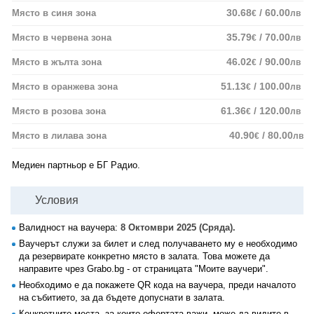
30.68
/ 60.00
Място в синя зона
€
лв
35.79
/ 70.00
Място в червена зона
€
лв
46.02
/ 90.00
Място в жълта зона
€
лв
51.13
/ 100.00
Място в оранжева зона
€
лв
61.36
/ 120.00
Място в розова зона
€
лв
40.90
/ 80.00
Място в лилава зона
€
лв
Медиен партньор е БГ Радио.
Условия
Валидност на ваучера:
8 Октомври 2025 (Сряда).
Ваучерът служи за билет и след получаването му е необходимо
да резервирате конкретно място в залата. Това можете да
направите чрез Grabo.bg - от страницата "Моите ваучери".
Необходимо е да покажете QR кода на ваучера, преди началото
на събитието, за да бъдете допуснати в залата.
Конкретните места, за които офертата важи, може да видите в