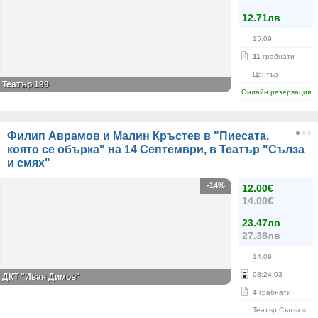
12.71лв
15.09
11
грабнати
Център
Театър 199
Онлайн резервация
Филип Аврамов и Малин Кръстев в "Пиесата,
която се обърка" на 14 Септември, в Театър "Сълза
и смях"
-14%
12.00€
14.00€
23.47лв
27.38лв
14.09
08
:
24
:
03
ДКТ "Иван Димов"
4
грабнати
Театър Сълза и см