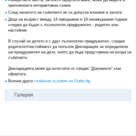
приложената интерактивна схема.
След началото на събитието не се допуска влизане в залата.
Деца на възраст между 14 навършени и 18 ненавършени години
следва да бъдат с пълнолетен придружител - родител или
настойник.
В случай че детето е с друг пълнолетен придружител, следва
родителят/настойникът да попълни
Декларация за определяне
на придружител на дете
, която да бъде представена на входа на
събитието.
Декларацията може да изтеглите от секция "Документи" към
офертата.
Всички други
глобални условия на Grabo.bg
Галерия