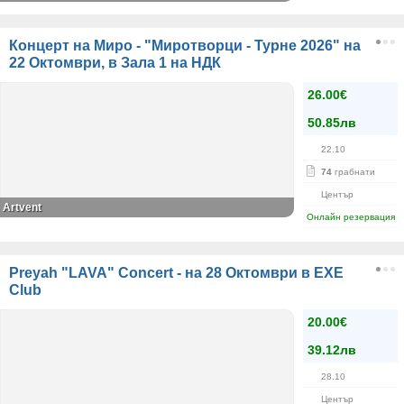
Концерт на Миро - "Миротворци - Турне 2026" на
22 Октомври, в Зала 1 на НДК
26.00€
50.85лв
22.10
74
грабнати
Център
Artvent
Онлайн резервация
Preyah "LAVA" Concert - на 28 Октомври в EXE
Club
20.00€
39.12лв
28.10
Център