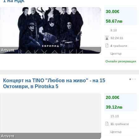
1 на НДК
30.00€
58.67лв
9.10
32
:
24
:
11
4
грабнати
Artvent
Център
Онлайн резервация
Концерт на TINO "Любов на живо" - на 15
Октомври, в Pirotska 5
20.00€
39.12лв
15.10
11
грабнати
Център
Artvent