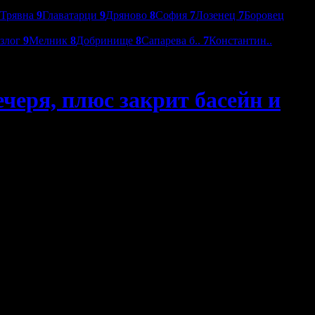
Трявна
9
Главатарци
9
Дряново
8
София
7
Лозенец
7
Боровец
азлог
9
Мелник
8
Добринище
8
Сапарева б..
7
Константин..
ечеря, плюс закрит басейн и