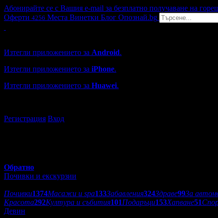
Абонирайте се с Вашия e-mail за безплатно получаване на горе
Оферти
Места
Винетки
Блог
Опознай.bg
4256
Grabo мобилна версия
Изтегли приложението за
Android
.
Изтегли приложението за
iPhone
.
Изтегли приложението за
Huawei
.
...или отвори
grabo.bg
Регистрация
Вход
Обратно
Почивки и екскурзии
Категории оферти:
Почивки
1374
Масажи и spa
133
Забавления
324
Здраве
99
За автом
Красота
292
Култура и събития
101
Подаръци
153
Хапване
51
Спо
Девин