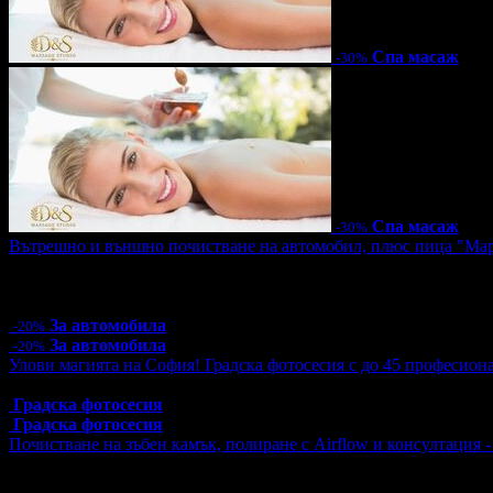
Спа масаж
-30%
Спа масаж
-30%
Вътрешно и външно почистване на автомобил, плюс пица "Ма
Цена:
26.40€
51.63лв
33.00€
64.54лв
3 грабнати ваучера
За автомобила
-20%
За автомобила
-20%
Улови магията на София! Градска фотосесия с до 45 професион
Топ цена:
55.00€/107.57лв
Градска фотосесия
Градска фотосесия
Почистване на зъбен камък, полиране с Airflow и консултация 
Цена:
12.78€
25.00лв
51.13€
100.00лв