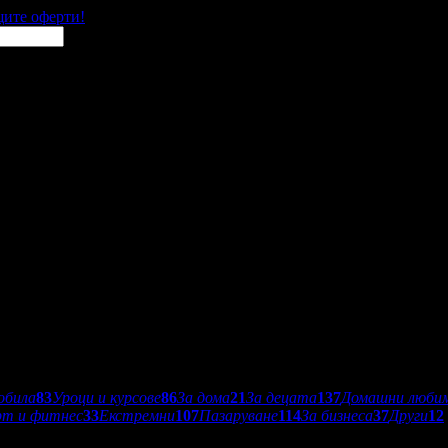
щите оферти!
обила
83
Уроци и курсове
86
За дома
21
За децата
137
Домашни люби
рт и фитнес
33
Екстремни
107
Пазаруване
114
За бизнеса
37
Други
12