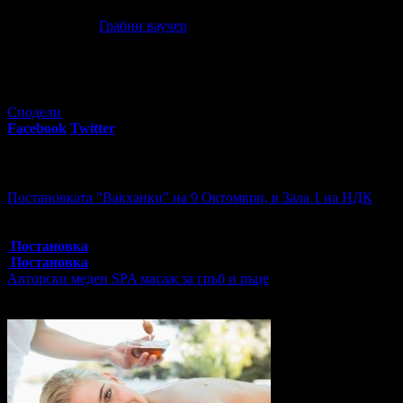
Бягство в Девин: Нощувка с възможност за закуска, обяд и 
00
50
34
€
/ 66
лв
Грабни ваучер
16
грабнати ваучера
Сподели
Facebook
Twitter
E-mail
Изпрати линк
Още за разграбване:
Постановката "Вакханки" на 9 Октомври, в Зала 1 на НДК
Топ цена:
30.00€/58.67лв
4 грабнати ваучера
Постановка
Постановка
Авторски меден SPA масаж за гръб и ръце
Цена:
55.30€
108.16лв
79.00€
154.51лв