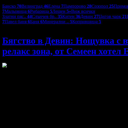
Дестинации:
Банско
70
Велинград
46
Елена
7
Пампорово
28
Созопол
25
Примо
7
Мальовица
6
Рибарица
5
Лещен
5
»
Виж всички
Златни пяс..
44
Слънчев бр..
35
Китен
36
Девин
27
Цигов чарк
21
7
Павел баня
6
Баня
6
Минерални ..
5
Копривщица
5
Семеен хотел Евридика***
Бягство в Девин: Нощувка с въ
релакс зона, от Семеен хотел