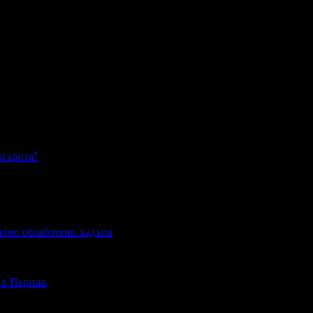
ргарита"
ално обработени кадъра
- в Перник