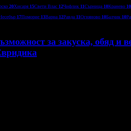
рско
20
Хисаря
15
Свети Влас
12
Чифлик
11
Сърница
10
Кранево
10
Несебър
17
Поморие
13
Варна
12
Равда
11
Огняново
10
Балчик
10
Р
зможност за закуска, обяд и в
 Евридика