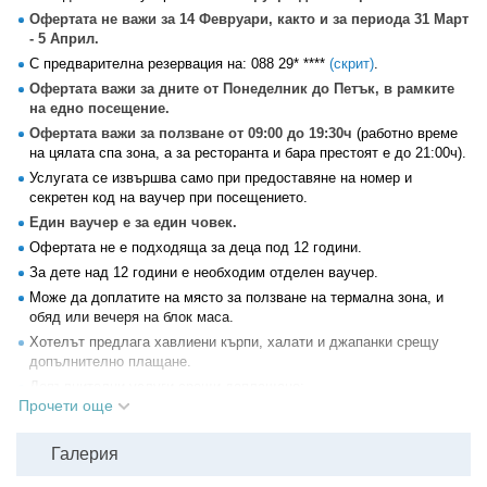
Офертата не важи за 14 Февруари, както и за периода 31 Март
- 5 Април.
С предварителна резервация на:
088 29* ****
(скрит)
.
Офертата важи за дните от Понеделник до Петък, в рамките
на едно посещение.
Офертата важи за ползване от 09:00 до 19:30ч
(работно време
на цялата спа зона, а за ресторанта и бара престоят е до 21:00ч).
Услугата се извършва само при предоставяне на номер и
секретен код на ваучер при посещението.
Един ваучер е за един човек.
Офертата не е подходяща за деца под 12 години.
За дете над 12 години е необходим отделен ваучер.
Може да доплатите на място за ползване на термална зона, и
обяд или вечеря на блок маса.
Хотелът предлага хавлиени кърпи, халати и джапанки срещу
допълнително плащане.
Допълнителни услуги срещи доплащане:
Прочети още
- Масажи, ароматерапия или други процедури могат да бъдат
добавени по желание (с предварително уточняване);
- Солна стая 10лв - 15 минути;
Галерия
- Спа фиш 10лв - 20 минути.