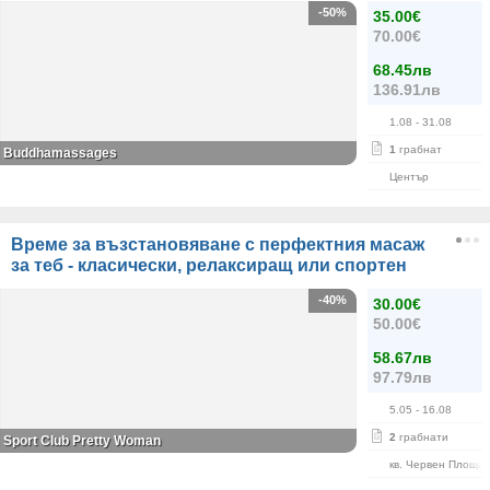
-50%
35.00€
70.00€
68.45лв
136.91лв
1.08
- 31.08
1
грабнат
Buddhamassages
Център
Време за възстановяване с перфектния масаж
за теб - класически, релаксиращ или спортен
-40%
30.00€
50.00€
58.67лв
97.79лв
5.05
- 16.08
2
грабнати
Sport Club Pretty Woman
кв. Червен Площа