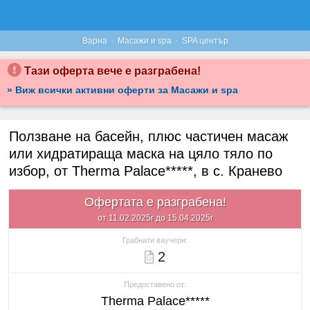
·
·
Варна
Масажи и spa
SPA център
Тази оферта вече е разграбена!
» Виж всички активни оферти за Масажи и spa
Ползване на басейн, плюс частичен масаж
или хидратираща маска на цяло тяло по
избор, от Therma Palace*****, в с. Кранево
Офертата е разграбена!
от 11.02.2025г до 15.04.2025г
Грабнати ваучери:
2
Предоставено от:
Therma Palace*****