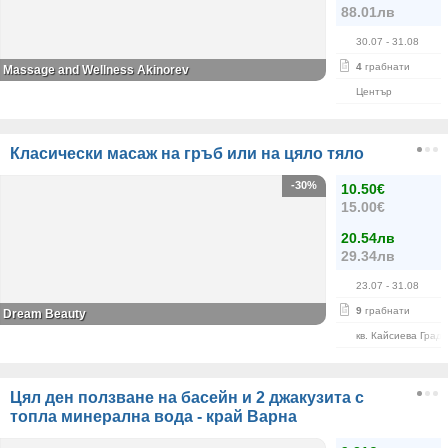
88.01лв
30.07
- 31.08
4
грабнати
Massage and Wellness Akinorev
Център
Класически масаж на гръб или на цяло тяло
-30%
10.50€
15.00€
20.54лв
29.34лв
23.07
- 31.08
9
грабнати
Dream Beauty
кв. Кайсиева Град
Цял ден ползване на басейн и 2 джакузита с
топла минерална вода - край Варна