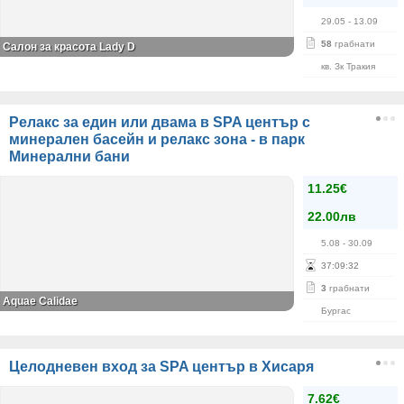
29.05
- 13.09
58
грабнати
Салон за красота Lady D
кв. Зк Тракия
Релакс за един или двама в SPA център с
минерален басейн и релакс зона - в парк
Минерални бани
11.25€
22.00лв
5.08
- 30.09
37
:
09
:
32
3
грабнати
Aquae Calidae
Бургас
Целодневен вход за SPA център в Хисаря
7.62€