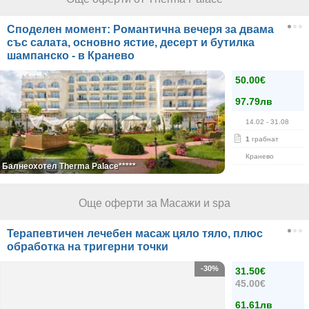
Споделен момент: Романтична вечеря за двама
със салата, основно ястие, десерт и бутилка
шампанско - в Кранево
50.00€
97.79лв
14.02
- 31.08
1
грабнат
Кранево
Балнеохотел Therma Palace*****
Още оферти за Масажи и spa
Терапевтичен лечебен масаж цяло тяло, плюс
обработка на тригерни точки
-30%
31.50€
45.00€
61.61лв