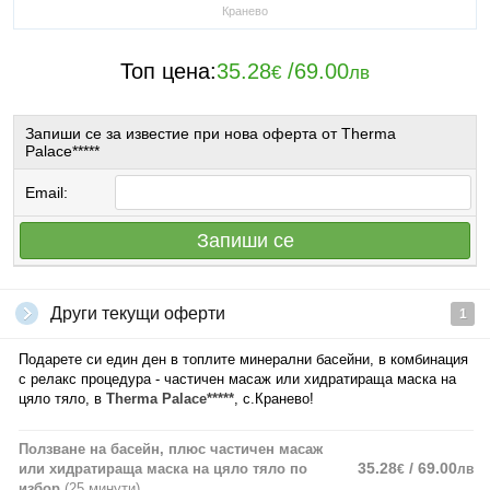
Кранево
Топ цена:
35.28
/
69.00
€
лв
Запиши се за известие при нова оферта от Therma
Palace*****
Email:
Запиши се
Други текущи оферти
1
Подарете си един ден в топлите минерални басейни, в комбинация
с релакс процедура - частичен масаж или хидратираща маска на
цяло тяло, в
Therma Palace*****
, с.Кранево!
Ползване на басейн, плюс частичен масаж
35.28
/ 69.00
или хидратираща маска на цяло тяло по
€
лв
избор
(25 минути)