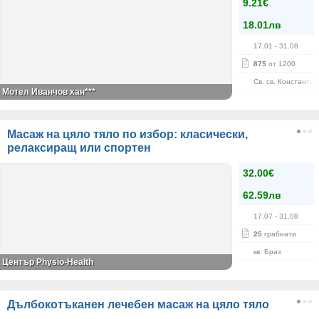
9.21€
18.01лв
17.01
- 31.08
875
от 1200
Св. св. Константи
Мотел Иванчов хан***
Масаж на цяло тяло по избор: класически,
релаксиращ или спортен
32.00€
62.59лв
17.07
- 31.08
25
грабнати
кв. Бриз
Център Physio-Health
Дълбокотъканен лечебен масаж на цяло тяло