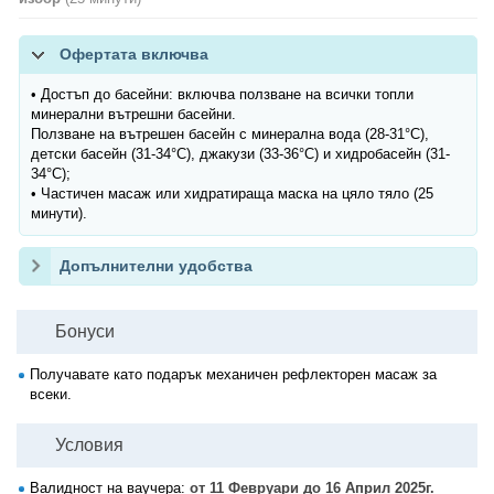
Офертата включва
• Достъп до басейни: включва ползване на всички топли
минерални вътрешни басейни.
Ползване на вътрешен басейн с минерална вода (28-31°C),
детски басейн (31-34°C), джакузи (33-36°C) и хидробасейн (31-
34°C);
• Частичен масаж или хидратираща маска на цяло тяло (25
минути).
Допълнителни удобства
Бонуси
Получавате като подарък механичен рефлекторен масаж за
всеки.
Условия
Валидност на ваучера:
от 11 Февруари до 16 Април 2025г.