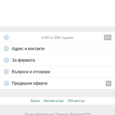
На разположение на гостите е безплатен паркинг.
Няма ограничение за брой ваучери на един клиент.
Всички други
глобални условия на Grabo.bg
4.60
от
284
оценки
201
Адрес и контакти
За фирмата
Въпроси и отговори
Предишни оферти
21
·
·
Варна
Масажи и spa
SPA център
Още оферти от Therma Palace*****