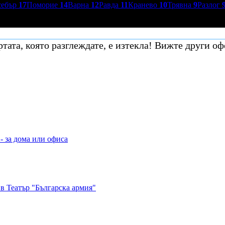
себър
17
Поморие
14
Варна
12
Равда
11
Кранево
10
Трявна
9
Разлог
тата, която разглеждате, е изтекла! Вижте други оф
- за дома или офиса
в Театър "Българска армия"