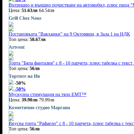
Вътрешно и външно почистване на автомобил, плюс пица "
Цена:
51.63лв
64.54лв
Grill Chez Nous
Постановката "Вакханки" на 9 Октомври, в Зала 1 на НДК
Топ цена:
58.67лв
Artvent
Торта "Бяла фантазия" с 8 - 10 парчета, плюс табелка с текст
Топ цена:
56лв
Тортите на Ив
-50%
-50%
Mускулна стимулация на тяло EMT™
Цена:
39.90лв
79.99лв
Козметично студио Маргана
Вкусна торта "Рафаело" с 8 - 10 парчета, плюс табелка с тек
Топ цена:
56лв