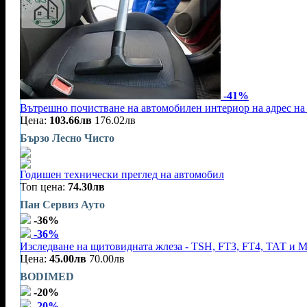
-41%
Вътрешно почистване на автомобилен интериор на адрес на 
Цена:
103.66лв
176.02лв
Бързо Лесно Чисто
Годишен технически преглед на автомобил
Топ цена:
74.30лв
Пан Сервиз Ауто
-36%
-36%
Изследване на щитовидната жлеза - TSH, FT3, FT4, ТАТ и 
Цена:
45.00лв
70.00лв
BODIMED
-20%
-20%