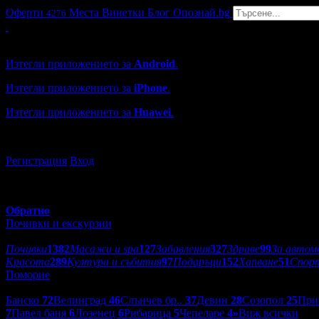
Оферти
Места
Винетки
Блог
Опознай.bg
4276
Grabo мобилна версия
Изтегли приложението за
Android
.
Изтегли приложението за
iPhone
.
Изтегли приложението за
Huawei
.
...или отвори
grabo.bg
Регистрация
Вход
Обратно
Почивки и екскурзии
Категории оферти:
Почивки
1382
Масажи и spa
127
Забавления
327
Здраве
99
За автом
Красота
289
Култура и събития
97
Подаръци
152
Хапване
51
Спор
Поморие
Дестинации:
Банско
72
Велинград
46
Слънчев бр..
37
Девин
28
Созопол
25
При
7
Павел баня
6
Лозенец
6
Рибарица
5
Чепеларе
4
»
Виж всички