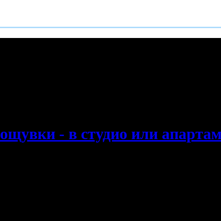
е пропускаш новите оферти!
нощувки - в студио или апарта