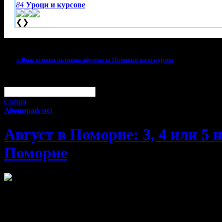
84
Уроци и курсове
❮
❯
Тази оферта вече е разграбена!
» Виж всички активни оферти за Почивки и екскурзии
За малко изпусна тази оферта!
Абонирай се по e-mail, за да н
Твоят e-mail:
Оферти за град:
София
Абонирай ме!
Август в Поморие: 3, 4 или 5 
Поморие