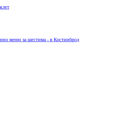
иклет
енно меню за шестима - в Костинброд