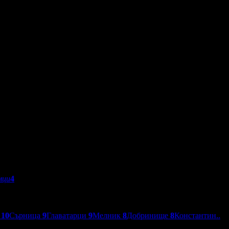
мци
4
к
10
Сърница
9
Главатарци
9
Мелник
8
Добринище
8
Константин..