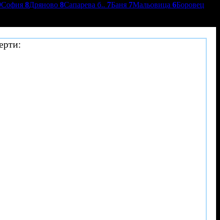
9
София
8
Дряново
8
Сапарева б..
7
Баня
7
Мальовица
6
Боровец
ерти: