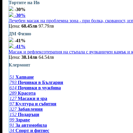
Тортите на Ив
-30%
-30%
Лечебен масаж на проблемна зона - при болка, скованост, и
Цена:
68.45лв
97.79лв
ДМ Физио
-41%
-41%
Масаж и рефлексотерапия на стъпала с вулканичен камък и 
Цена:
38.14лв
64.54лв
Клермонт
51
Хапване
793
Почивки в България
614
Почивки в чужбина
289
Красота
127
Масажи и spa
97
Култура и събития
327
Забавления
152
Подаръци
99
Здраве
91
За автомобила
34
Спорт и фитнес