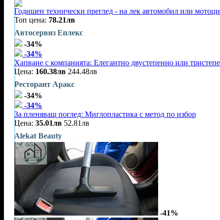
Годишен технически преглед - на лек автомобил или мотоц
Топ цена:
78.21лв
Автосервиз Еплекс
-34%
-34%
Хапване с компанията: Елегантно двустепенно или тристеп
Цена:
160.38лв
244.48лв
Ресторант Аракс
-34%
-34%
За пленяващ поглед: Миглопластика с метод по избор
Цена:
35.01лв
52.81лв
Alekat Beauty
-41%