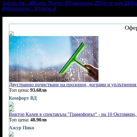
Златни пяс..
45
Елена
7
Китен
37
Пампорово
27
Цигов чарк
21
Не
6
Минерални ..
5
Царево
4
Студиа и апартаменти Поморие
Офер
Двустранно почистване на прозорци, дограми и уплътнения 
Топ цена:
93.68лв
Комфорт ВД
Виктор Калев в спектакъла "Грамофонът" - на 10 Октомври, 
Топ цена:
48.90лв
Ажур Пико