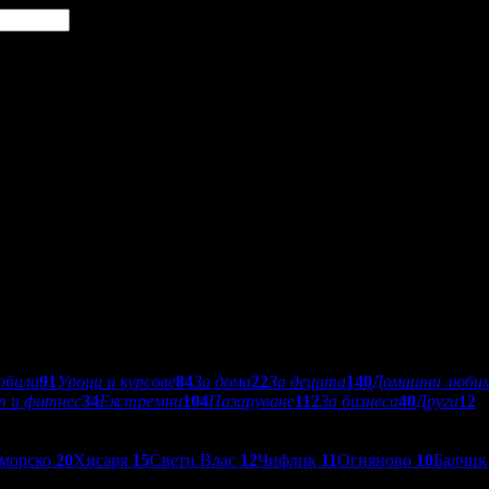
обила
91
Уроци и курсове
84
За дома
22
За децата
140
Домашни люби
т и фитнес
34
Екстремни
104
Пазаруване
112
За бизнеса
40
Други
12
морско
20
Хисаря
15
Свети Влас
12
Чифлик
11
Огняново
10
Балчи