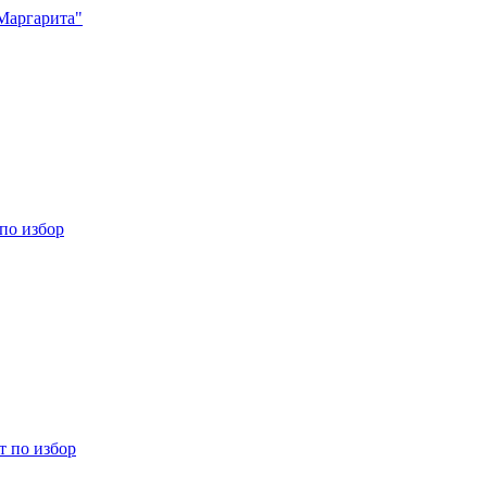
Маргарита"
 по избор
ст по избор