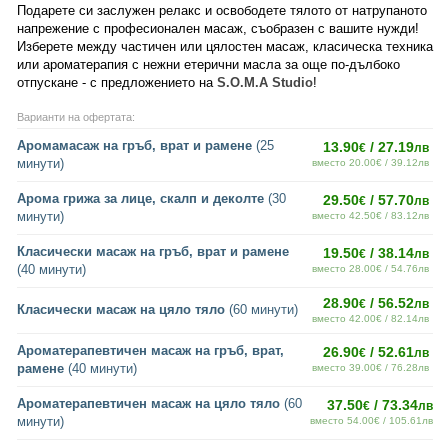
Подарете си заслужен релакс и освободете тялото от натрупаното
напрежение с професионален масаж, съобразен с вашите нужди!
Изберете между частичен или цялостен масаж, класическа техника
или ароматерапия с нежни етерични масла за още по-дълбоко
отпускане - с предложението на
S.O.M.A Studio
!
Варианти на офертата:
Аромамасаж на гръб, врат и рамене
(25
13.90
/ 27.19
€
лв
минути)
вместо 20.00€ / 39.12лв
Арома грижа за лице, скалп и деколте
(30
29.50
/ 57.70
€
лв
минути)
вместо 42.50€ / 83.12лв
Класически масаж на гръб, врат и рамене
19.50
/ 38.14
€
лв
(40 минути)
вместо 28.00€ / 54.76лв
28.90
/ 56.52
€
лв
Класически масаж на цяло тяло
(60 минути)
вместо 42.00€ / 82.14лв
Ароматерапевтичен масаж на гръб, врат,
26.90
/ 52.61
€
лв
рамене
(40 минути)
вместо 39.00€ / 76.28лв
Ароматерапевтичен масаж на цяло тяло
(60
37.50
/ 73.34
€
лв
минути)
вместо 54.00€ / 105.61лв