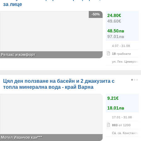
за лице
-50%
24.80€
49.60€
48.50лв
97.01лв
4.07
- 31.08
18
грабнати
Релакс и комфорт
ул. Ген. Цимерман
Цял ден ползване на басейн и 2 джакузита с
топла минерална вода - край Варна
9.21€
18.01лв
17.01
- 31.08
883
от 1200
Св. св. Константи
Мотел Иванчов хан***