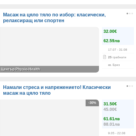
Масаж на цяло тяло по избор: класически,
релаксиращ или спортен
32.00€
62.59лв
17.07
- 31.08
25
грабнати
кв. Бриз
Център Physio-Health
Намали стреса и напрежението! Класически
масаж на цяло тяло
-30%
31.50€
45.00€
61.61лв
88.01лв
9.05
- 22.08