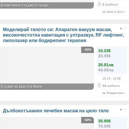
3
грабнати
Козметично студио Слънце
кв. Христо Ботев
Моделирай тялото си: Апаратен вакуум масаж,
високочестотна кавитация с ултразвук, RF лифтинг,
липолазер или бодирепинг терапия
-50%
10.23€
20.45€
20.01лв
40.00лв
16.10
- 12.09
14
грабнати
Студио за красота Вили
кв. Владиславово
Дълбокотъканен лечебен масаж на цяло тяло
-50%
35.00€
70.00€