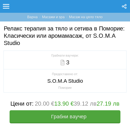
·
·
Варна
Масажи и spa
Масаж на цяло тяло
Релакс терапия за тяло и сетива в Поморие:
Класически или аромамасаж, от S.O.M.A
Studio
Грабнати ваучери:
3
Предоставено от:
S.O.M.A Studio
Поморие
Цени от:
20.00 €
13.90 €
39.12 лв
27.19 лв
Грабни ваучер