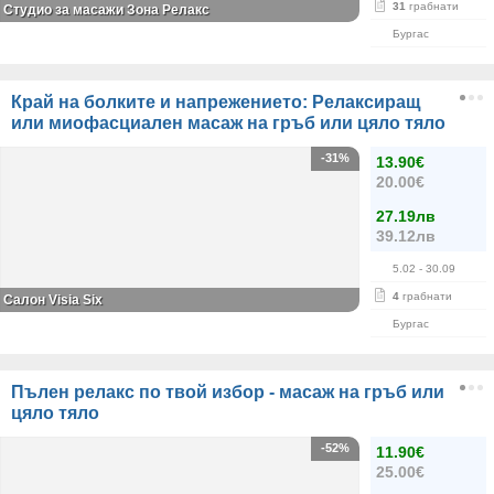
31
грабнати
Студио за масажи Зона Релакс
Бургас
Край на болките и напрежението: Релаксиращ
или миофасциален масаж на гръб или цяло тяло
-31%
13.90€
20.00€
27.19лв
39.12лв
5.02
- 30.09
4
грабнати
Салон Visia Six
Бургас
Пълен релакс по твой избор - масаж на гръб или
цяло тяло
-52%
11.90€
25.00€