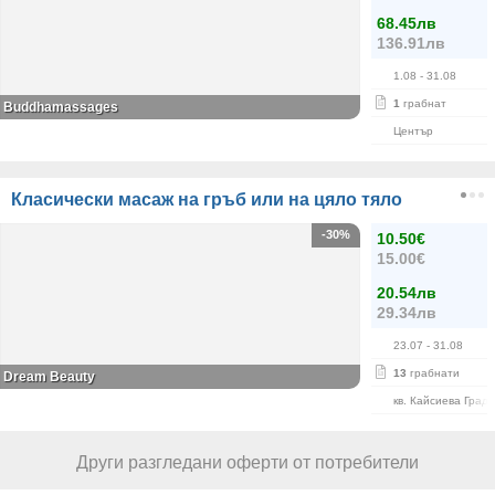
68.45лв
136.91лв
1.08
- 31.08
1
грабнат
Buddhamassages
Център
Класически масаж на гръб или на цяло тяло
-30%
10.50€
15.00€
20.54лв
29.34лв
23.07
- 31.08
13
грабнати
Dream Beauty
кв. Кайсиева Град
Други разгледани оферти от потребители