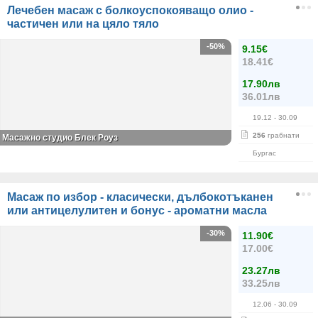
Лечебен масаж с болкоуспокояващо олио -
частичен или на цяло тяло
-50%
9.15€
18.41€
17.90лв
36.01лв
19.12
- 30.09
256
грабнати
Масажно студио Блек Роуз
Бургас
Масаж по избор - класически, дълбокотъканен
или антицелулитен и бонус - ароматни масла
-30%
11.90€
17.00€
23.27лв
33.25лв
12.06
- 30.09