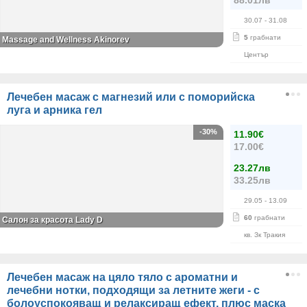
88.01лв
30.07
- 31.08
5
грабнати
Massage and Wellness Akinorev
Център
Лечебен масаж с магнезий или с поморийска
луга и арника гел
-30%
11.90€
17.00€
23.27лв
33.25лв
29.05
- 13.09
60
грабнати
Салон за красота Lady D
кв. Зк Тракия
Лечебен масаж на цяло тяло с ароматни и
лечебни нотки, подходящи за летните жеги - с
болоуспокояващ и релаксиращ ефект, плюс маска