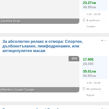
23.27лв
48.90лв
7.05
- 30.09
8
грабнати
Jasmine Drop
Сливен
За абсолютен релакс и отмора: Спортен,
дълбокотъканен, лимфодренажен, или
антицелулитен масаж
-31%
17.90€
26.00€
35.01лв
50.85лв
3.06
- 30.09
21
грабнати
Юмейхо студио Тахиро
Бургас