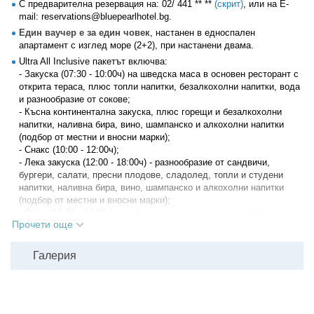
С предварителна резервация на:
02/ 441 ** **
(скрит)
, или на E-
студени напитки, наливна бира, вино, шампанско и алкохолни
mail: reservations@bluepearlhotel.bg.
напитки (подбор от местни и вносни марки);
Един ваучер е за един човек
, настанен в едноспален
• Топли напитки, безалкохолни напитки, освежаващи коктейли,
апартамент с изглед море (2+2), при настанени двама.
наливна бира, вино, шампанско и алкохолни напитки (10:00 -
23:00ч);
Ultra All Inclusive пакетът включва:
• Дневни дейности за деца от 4 до 12 ненавършени години (6 дни в
- Закуска (07:30 - 10:00ч) на шведска маса в основен ресторант с
седмицата, по 2 пъти на ден) и вечерна мини дискотека (20:00ч);
открита тераса, плюс топли напитки, безалкохолни напитки, вода
• Стая за деца от 4 до 12 ненавършени години (6 дни в седмицата,
и разнообразие от сокове;
по 2 пъти на ден, 10:00 - 20:00ч);
- Късна континентална закуска, плюс горещи и безалкохолни
• Развлекателни и спортни дейности за възрастни - фитнес, тенис
напитки, наливна бира, вино, шампанско и алкохолни напитки
на маса и дартс;
(подбор от местни и вносни марки);
• Разнообразие от вечерни развлекателни програми (6 пъти
- Снакс (10:00 - 12:00ч);
седмично, на специално проектирана зона за забавление на
- Лека закуска (12:00 - 18:00ч) - разнообразие от сандвичи,
открито).
бургери, салати, пресни плодове, сладолед, топли и студени
напитки, наливна бира, вино, шампанско и алкохолни напитки
(подбор от местни и вносни марки);
- Обяд (12:30 - 14:30ч) на шведска маса в основен ресторант с
Прочети още
открита тераса, плюс вода, сок, безалкохолни напитки, бира,
вино и алкохолни напитки (подбор от местни и вносни марки);
- Вечеря (18:00 - 21:00ч) на шведска маса в основен ресторант с
Галерия
открита тераса, плюс вода, сок, безалкохолни напитки, бира,
вино и алкохолни напитки (подбор от местни и вносни марки);
- Среднощна закуска (21:30 - 23:00ч) - разнообразие от сандвичи,
супи, студени разфасовки, бисквити, плодове, сладолед, топли и
студени напитки, наливна бира, вино, шампанско и алкохолни