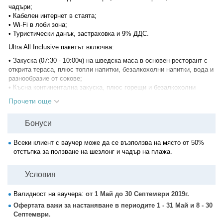
чадъри;
• Кабелен интернет в стаята;
• Wi-Fi в лоби зона;
• Туристически данък, застраховка и 9% ДДС.
Ultra All Inclusive пакетът включва:
• Закуска (07:30 - 10:00ч) на шведска маса в основен ресторант с
открита тераса, плюс топли напитки, безалкохолни напитки, вода и
разнообразие от сокове;
• Късна континентална закуска, плюс горещи и безалкохолни
напитки, наливна бира, вино, шампанско и алкохолни напитки
Прочети още
(подбор от местни и вносни марки);
• Снакс (10:00 - 12:00ч);
Бонуси
• Лека закуска (12:00 - 18:00ч) - разнообразие от сандвичи, бургери,
салати, пресни плодове, сладолед, топли и студени напитки,
наливна бира, вино, шампанско и алкохолни напитки (подбор от
Всеки клиент с ваучер може да се възползва на място от 50%
местни и вносни марки);
отстъпка за ползване на шезлонг и чадър на плажа.
• Обяд (12:30 - 14:30ч) на шведска маса в основен ресторант с
открита тераса, плюс вода, сок, безалкохолни напитки, бира, вино
Условия
и алкохолни напитки (подбор от местни и вносни марки);
• Вечеря (18:00 - 21:00ч) на шведска маса в основен ресторант с
Валидност на ваучера:
от 1 Май до 30 Септември 2019г.
открита тераса, плюс вода, сок, безалкохолни напитки, бира, вино
и алкохолни напитки (подбор от местни и вносни марки);
Офертата важи за настаняване в периодите 1 - 31 Май и 8 - 30
• Среднощна закуска (21:30 - 23:00ч) - разнообразие от сандвичи,
Септември.
супи, студени разфасовки, бисквити, плодове, сладолед, топли и