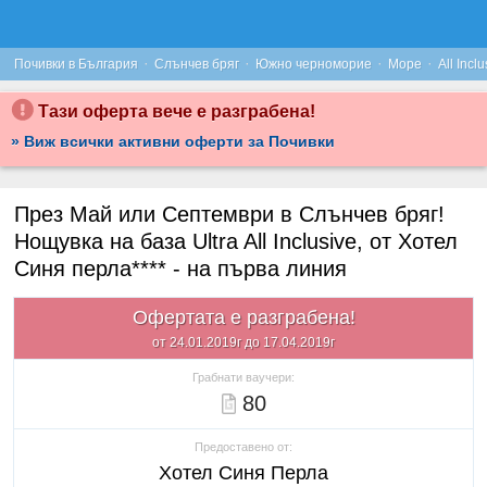
·
·
·
·
Почивки в България
Слънчев бряг
Южно черноморие
Море
All Inclu
Тази оферта вече е разграбена!
» Виж всички активни оферти за Почивки
През Май или Септември в Слънчев бряг!
Нощувка на база Ultra All Inclusive, от Хотел
Синя перла**** - на първа линия
Офертата е разграбена!
от 24.01.2019г до 17.04.2019г
Грабнати ваучери:
80
Предоставено от:
Хотел Синя Перла