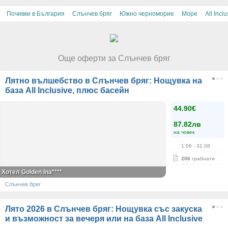
стойността на ваучера.
·
·
·
·
За дете над 12г или трети или четвърти възрастен на
Почивки в България
Слънчев бряг
Южно черноморие
Море
All Inclu
допълнително легло в апартамент се доплащат на рецепция 80%
от стойността на ваучера.
Домашни любимци не се допускат.
За ползване на гараж се доплаща на рецепция.
Още оферти за Слънчев бряг
Всички други
глобални условия на Grabo.bg
Лятно вълшебство в Слънчев бряг: Нощувка на
база All Inclusive, плюс басейн
44.90€
87.82лв
на човек
1.06
- 31.08
206
грабнати
Хотел Golden Ina****
Слънчев бряг
Лято 2026 в Слънчев бряг: Нощувка със закуска
и възможност за вечеря или на база All Inclusive