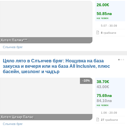
26.00€
50.85лв
на човек
5.07
- 30.09
8
грабнати
Хотел Палма***
Слънчев бряг
Цяло лято в Слънчев бряг: Нощувка на база
закуска и вечеря или на база All Inclusive, плюс
басейн, шезлонг и чадър
-10%
38.70€
43.00€
75.69лв
84.10лв
на човек
1.06
- 20.09
Хотел Цезар Палас
27
грабнати
Слънчев бряг