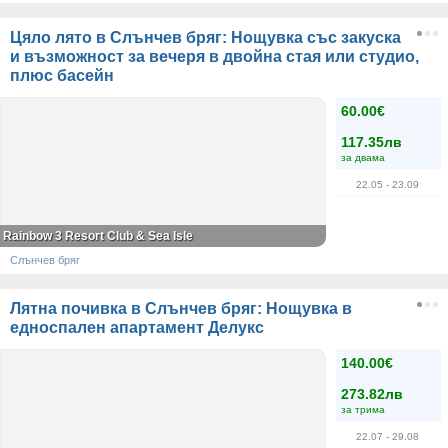
Цяло лято в Слънчев бряг: Нощувка със закуска
и възможност за вечеря в двойна стая или студио,
плюс басейн
60.00€
117.35лв
за двама
22.05
- 23.09
Rainbow 3 Resort Club & Sea Isle
Слънчев бряг
Лятна почивка в Слънчев бряг: Нощувка в
едноспален апартамент Делукс
140.00€
273.82лв
за трима
22.07
- 29.08