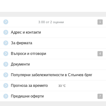
напитки (подбор от местни и вносни марки);
- Топли напитки, безалкохолни напитки, освежаващи коктейли,
наливна бира, вино, шампанско и алкохолни напитки (10:00 -
23:00ч);
- Дневни дейности за деца от 4 до 12 ненавършени години (6 дни
3.00
от
2
оценки
1
в седмицата, по 2 пъти на ден) и вечерна мини дискотека
(20:00ч);
Адрес и контакти
- Стая за деца от 4 до 12 ненавършени години (6 дни в
седмицата, по 2 пъти на ден, 10:00 - 20:00ч);
- Развлекателни и спортни дейности за възрастни - фитнес, тенис
За фирмата
на маса и дартс;
- Разнообразие от вечерни развлекателни програми (6 пъти
Въпроси и отговори
4
седмично, на специално проектирана зона за забавление на
открито).
Документи
Дрескод за обяд и вечеря: Smart Casual.
Офертата включва още ползване на: външен басейн с детска
секция, слънчева тераса, шезлонги и чадъри; кабелен интернет в
Популярни забележителности в Слънчев бряг
стаята; Wi-Fi в лоби зона; туристически данък, застраховка и 9%
ДДС.
Прогноза за времето
33 °C
Първо дете до 12 ненавършени години се настанява безплатно в
апартамент с двама възрастни.
Предишни оферти
7
За второто дете до 12 ненавършени години, настанено в
апартамент с двама възрастни, се доплащат на рецепция 50% от