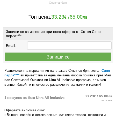
Слънчев бряг
Топ цена:
33.23
/
65.00
€
лв
Запиши се за известие при нова оферта от Хотел Синя
перла****
Email:
Запиши се
Разположен на първа линия на плажа в Слънчев бряг, хотел
Синя
перла****
ви приветства за една мечтана морска почивка през Май
или Септември! Очакват ви Ultra All Inclusive програма, слънчев
външен басейн и множество развлечения за малки и големи!
33.23
/ 65.00
€
лв
1 нощувка на база Ultra All Inclusive
на човек
Офертата включва още:
• Външен басейн с детска секция, слънчева тераса, шезлонги и