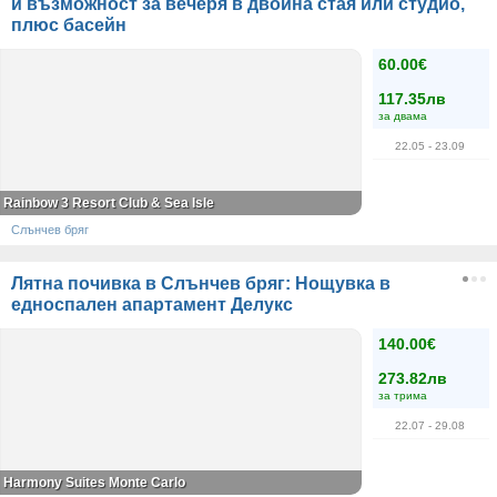
и възможност за вечеря в двойна стая или студио,
плюс басейн
60.00€
117.35лв
за двама
22.05
- 23.09
Rainbow 3 Resort Club & Sea Isle
Слънчев бряг
Лятна почивка в Слънчев бряг: Нощувка в
едноспален апартамент Делукс
140.00€
273.82лв
за трима
22.07
- 29.08
Harmony Suites Monte Carlo