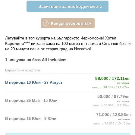
Запитване за свободни места
Как да резервирам
Летувайте в топ курорта на българското Черноморие! Хотел
Каролина****
ви кани само на 100 метра от плажа в Слънчев бряг и
на 20 минути пеша от стария град на Несебър!
1 нощувка на база All Inclusive:
Варианти на офертата:
88.00
/ 172.11
€
лв
В периода 10 Юли - 27 Август
на човек
вместо 98.00€ / 191.67лв
50.00
/ 97.79
€
лв
В периода 26 Май - 15 Юни
на човек
вместо 60.00€ / 117.35лв
71.00
/ 138.86
€
лв
В периода 16 Юни - 9 Юли
на човек
вместо 79.00€ / 154.51лв