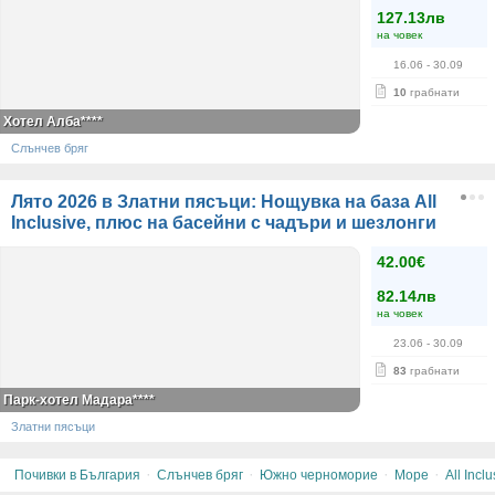
127.13лв
на човек
16.06
- 30.09
10
грабнати
Хотел Алба****
Слънчев бряг
Лято 2026 в Златни пясъци: Нощувка на база All
Inclusive, плюс на басейни с чадъри и шезлонги
42.00€
82.14лв
на човек
23.06
- 30.09
83
грабнати
Парк-хотел Мадара****
Златни пясъци
·
·
·
·
Почивки в България
Слънчев бряг
Южно черноморие
Море
All Inclu