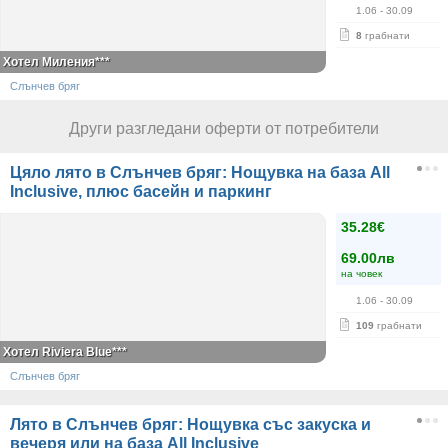
1.06
- 30.09
8
грабнати
Хотел Миления***
Слънчев бряг
Други разгледани оферти от потребители
Цяло лято в Слънчев бряг: Нощувка на база All
Inclusive, плюс басейн и паркинг
35.28€
69.00лв
на човек
1.06
- 30.09
109
грабнати
Хотел Riviera Blue***
Слънчев бряг
Лято в Слънчев бряг: Нощувка със закуска и
вечеря или на база All Inclusive