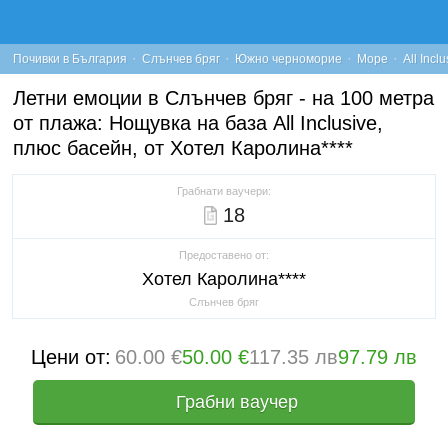
·
·
·
·
Почивки в България
Слънчев бряг
Южно черноморие
Море
All Inclu
Летни емоции в Слънчев бряг - на 100 метра
от плажа: Нощувка на база All Inclusive,
плюс басейн, от Хотел Каролина****
Грабнати ваучери:
18
Предоставено от:
Хотел Каролина****
Слънчев бряг
Цени от:
60.00 €
50.00 €
117.35 лв
97.79 лв
Грабни ваучер