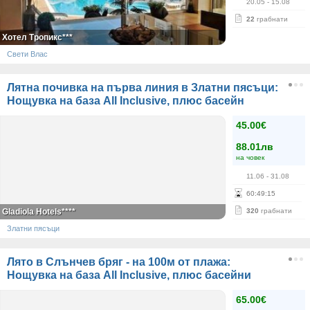
20.05
- 15.08
22
грабнати
Хотел Тропикс***
Свети Влас
Лятна почивка на първа линия в Златни пясъци:
Нощувка на база All Inclusive, плюс басейн
45.00€
88.01лв
на човек
11.06
- 31.08
60
:
49
:
14
Gladiola Hotels****
320
грабнати
Златни пясъци
Лято в Слънчев бряг - на 100м от плажа:
Нощувка на база All Inclusive, плюс басейни
65.00€