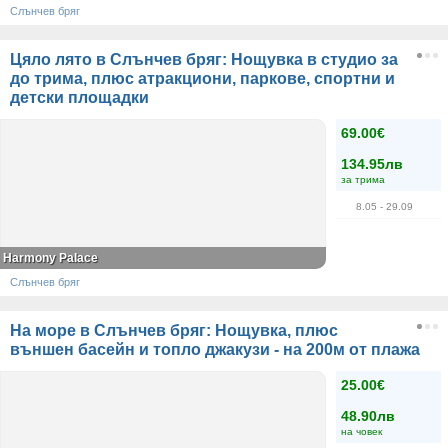
Слънчев бряг
Цяло лято в Слънчев бряг: Нощувка в студио за
до трима, плюс атракциони, паркове, спортни и
детски площадки
69.00€
134.95лв
за трима
8.05
- 29.09
Harmony Palace
Слънчев бряг
На море в Слънчев бряг: Нощувка, плюс
външен басейн и топло джакузи - на 200м от плажа
25.00€
48.90лв
на човек