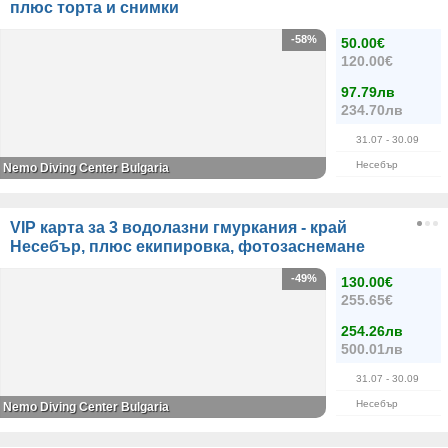
плюс торта и снимки
-58%
50.00€
120.00€
97.79лв
234.70лв
31.07
- 30.09
Несебър
Nemo Diving Center Bulgaria
VIP карта за 3 водолазни гмуркания - край
Несебър, плюс екипировка, фотозаснемане
-49%
130.00€
255.65€
254.26лв
500.01лв
31.07
- 30.09
Несебър
Nemo Diving Center Bulgaria