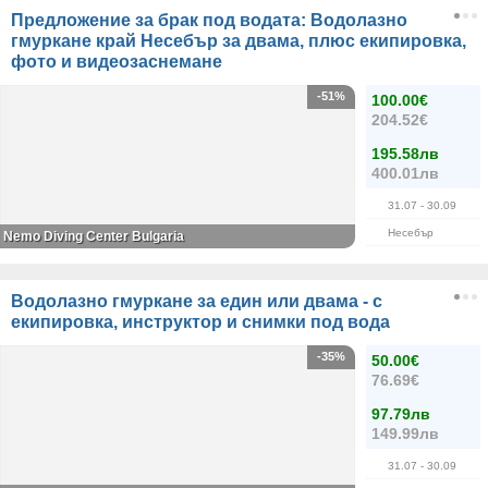
Предложение за брак под водата: Водолазно
гмуркане край Несебър за двама, плюс екипировка,
фото и видеозаснемане
-51%
100.00€
204.52€
195.58лв
400.01лв
31.07
- 30.09
Несебър
Nemo Diving Center Bulgaria
Водолазно гмуркане за един или двама - с
екипировка, инструктор и снимки под вода
-35%
50.00€
76.69€
97.79лв
149.99лв
31.07
- 30.09