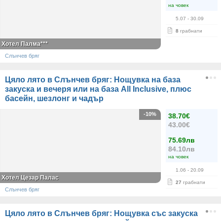
на човек
5.07
- 30.09
8
грабнати
Хотел Палма***
Слънчев бряг
Цяло лято в Слънчев бряг: Нощувка на база
закуска и вечеря или на база All Inclusive, плюс
басейн, шезлонг и чадър
-10%
38.70€
43.00€
75.69лв
84.10лв
на човек
1.06
- 20.09
Хотел Цезар Палас
27
грабнати
Слънчев бряг
Цяло лято в Слънчев бряг: Нощувка със закуска