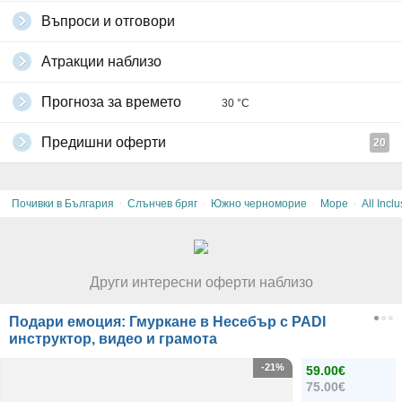
Въпроси и отговори
Атракции наблизо
Прогноза за времето
30 °C
Предишни оферти
20
·
·
·
·
Почивки в България
Слънчев бряг
Южно черноморие
Море
All Inclu
Други интересни оферти наблизо
Подари емоция: Гмуркане в Несебър с PADI
инструктор, видео и грамота
-21%
59.00€
75.00€