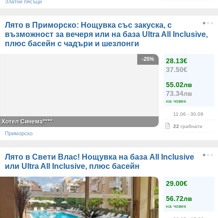
Златни пясъци
Лято в Приморско: Нощувка със закуска, с
възможност за вечеря или на база Ultra All Inclusive,
плюс басейн с чадъри и шезлонги
-25%
28.13€
37.50€
55.02лв
73.34лв
на човек
11.06
- 30.09
Хотел Синема****
22
грабнати
Приморско
Лято в Свети Влас! Нощувка на база All Inclusive
или Ultra All Inclusive, плюс басейн
29.00€
56.72лв
на човек