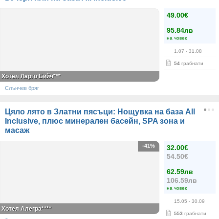
49.00€
95.84лв
на човек
1.07
- 31.08
54
грабнати
Хотел Ларго Бийч***
Слънчев бряг
Цяло лято в Златни пясъци: Нощувка на база All
Inclusive, плюс минерален басейн, SPA зона и
масаж
-41%
32.00€
54.50€
62.59лв
106.59лв
на човек
15.05
- 30.09
Хотел Алегра****
553
грабнати