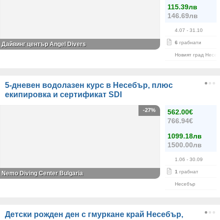
115.39лв
146.69лв
4.07
- 31.10
6
грабнати
Дайвинг център Angel Divers
Новият град Несе
5-дневен водолазен курс в Несебър, плюс
екипировка и сертификат SDI
-27%
562.00€
766.94€
1099.18лв
1500.00лв
1.06
- 30.09
1
грабнат
Nemo Diving Center Bulgaria
Несебър
Детски рожден ден с гмуркане край Несебър,