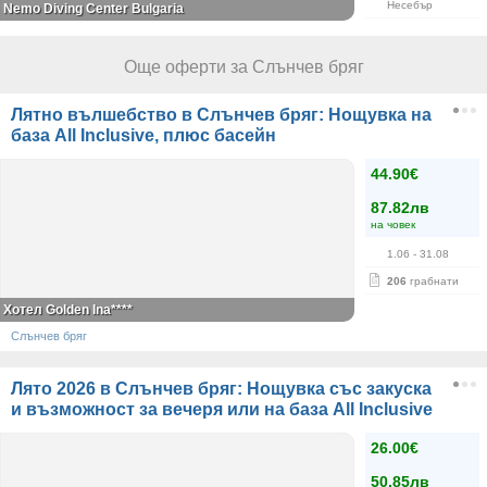
Несебър
Nemo Diving Center Bulgaria
Още оферти за Слънчев бряг
Лятно вълшебство в Слънчев бряг: Нощувка на
база All Inclusive, плюс басейн
44.90€
87.82лв
на човек
1.06
- 31.08
206
грабнати
Хотел Golden Ina****
Слънчев бряг
Лято 2026 в Слънчев бряг: Нощувка със закуска
и възможност за вечеря или на база All Inclusive
26.00€
50.85лв