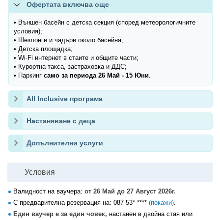
Офертата включва още
• Външен басейн с детска секция (според метеорологичните
условия);
• Шезлонги и чадъри около басейна;
• Детска площадка;
• Wi-Fi интернет в стаите и общите части;
• Курортна такса, застраховка и ДДС;
• Паркинг
само за периода 26 Май - 15 Юни
.
All Inclusive програма
Настаняване с деца
Допълнителни услуги
Условия
Валидност на ваучера:
от 26 Май до 27 Август 2026г.
С предварителна резервация на:
087 53* ****
(покажи)
.
Един ваучер е за един човек,
настанен в двойна стая или