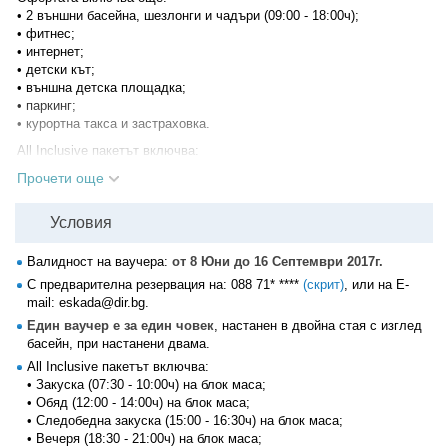
• 2 външни басейна, шезлонги и чадъри (09:00 - 18:00ч);
• фитнес;
• интернет;
• детски кът;
• външна детска площадка;
• паркинг;
• курортна такса и застраховка.
All Inclusive пакетът включва:
• Закуска (07:30 - 10:00ч) на блок маса в ресторанта и терасата към
Прочети още
него (сирене, кашкавал, топени сиренца, колбаси, бекон,
кренвирши, дебърцини, шунка, яйца - варени, бъркани и на очи,
Условия
банички, масло, мед, конфитюр, сладко, маслини, лютеница,
горчица, мюсли, корн флейкс, дребни сладки, плодове според
Валидност на ваучера:
от 8 Юни до 16 Септември 2017г.
сезона, домати, краставици, прясно и кисело мляко, чай и
С предварителна резервация на:
088 71* ****
(скрит)
, или на E-
различни видове кафе от машина, трапезна вода и сокове от
mail: eskada@dir.bg.
машина и 3 - 4 вида хляб;
• Обяд (12:00 - 14:00ч) на блок маса в ресторанта и терасата към
Един ваучер е за един човек
, настанен в двойна стая с изглед
него (4 - 5 вида салата, 2 вида супа, гарнитури, сосове, картофи -
басейн, при настанени двама.
пържени и соте, скара, риба и рибни продукти, пици, спагети,
All Inclusive пакетът включва:
ризото, разнообразие от българска и интернационална кухня с
• Закуска (07:30 - 10:00ч) на блок маса;
пилешко, свинско и телешко месо, вегетариански ястия, десерти -
• Обяд (12:00 - 14:00ч) на блок маса;
кремове, мляко с ориз, домашна торта, тулумбички, саралии,
• Следобедна закуска (15:00 - 16:30ч) на блок маса;
дребни сладки, сладолед, плодове според сезона и 2 - 3 вида
• Вечеря (18:30 - 21:00ч) на блок маса;
хляб);