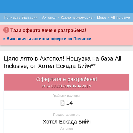
·
·
·
·
Почивки в България
Ахтопол
Южно черноморие
Море
All Inclusive
Тази оферта вече е разграбена!
» Виж всички активни оферти за Почивки
Цяло лято в Ахтопол! Нощувка на база All
Inclusive, от Хотел Ескада Бийч**
Офертата е разграбена!
от 24.03.2017г до 06.04.2017г
Грабнати ваучери:
14
Предоставено от:
Хотел Ескада Бийч
Ахтопол