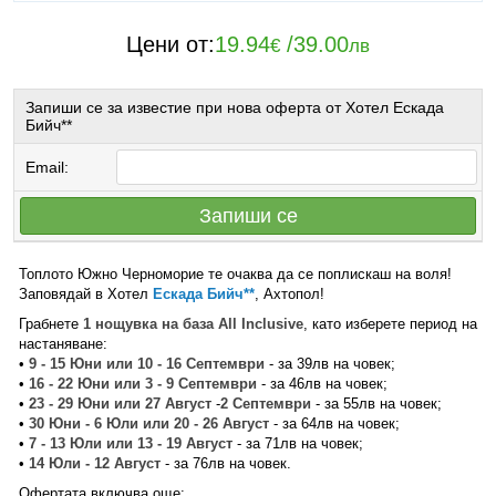
Цени от:
19.94
/
39.00
€
лв
Запиши се за известие при нова оферта от Хотел Ескада
Бийч**
Email:
Запиши се
Топлото Южно Черноморие те очаква да се поплискаш на воля!
Заповядай в Хотел
Ескада Бийч**
, Ахтопол!
Грабнете
1 нощувка на база All Inclusive
, като изберете период на
настаняване:
•
9 - 15 Юни или 10 - 16 Септември
- за 39лв на човек;
•
16 - 22 Юни или 3 - 9 Септември
- за 46лв на човек;
•
23 - 29 Юни или 27 Август
-
2 Септември
- за 55лв на човек;
•
30 Юни - 6 Юли или 20 - 26 Август
- за 64лв на човек;
•
7 - 13 Юли или 13 - 19 Август
- за 71лв на човек;
•
14 Юли - 12 Август
- за 76лв на човек.
Офертата включва още: