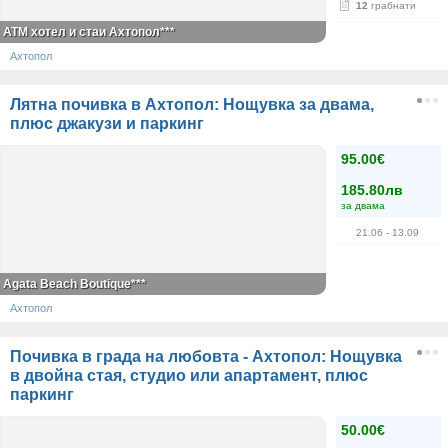
12
грабнати
АТМ хотел и стаи Ахтопол***
Ахтопол
Лятна почивка в Ахтопол: Нощувка за двама,
плюс джакузи и паркинг
95.00€
185.80лв
за двама
21.06
- 13.09
Agata Beach Boutique***
Ахтопол
Почивка в града на любовта - Ахтопол: Нощувка
в двойна стая, студио или апартамент, плюс
паркинг
50.00€