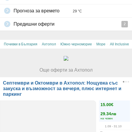
се грабне 1 ваучер и да се доплатят на рецепция по 50% от
стойността на ваучера за всяко дете.
Прогноза за времето
29 °C
Всички други
глобални условия на Grabo.bg
Предишни оферти
2
·
·
·
·
Почивки в България
Ахтопол
Южно черноморие
Море
All Inclusive
Още оферти за Ахтопол
Септември и Октомври в Ахтопол: Нощувка със
закуска и възможност за вечеря, плюс интернет и
паркинг
15.00€
29.34лв
на човек
1.09
- 31.10