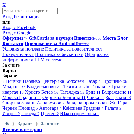
X
Вход
Регистрация
или
Вход с Facebook
Вход с Google
Оферти
GiftCards за ваучери
Винетки
Места
Блог
4247
Ново
Контакти
Приложение за Android
Изтегли
Условия за ползване
Политика за поверителност
Поверителност
Политика за бисквитки
Официална
информация за LLM системи
За очите
Варна
Здраве
«
Всички
Наблизо
Център
Колхозен Пазар
Трошево
186
49
36
Младост
Владиславово
Левски
Лк Тракия
Гръцки
35
21
20
17
квартал
Христо Ботев
Чаталджа
Бриз
Възраждане
16
16
15
11
11
Морска Градина
Окръжна Болница
Чайка
Зк Тракия
11
11
11
10
Спортна Зала
Аспарухово
Западна пром. зона
Жп Гара
10
7
6
5
Червен Площад
Автогара
Кайсиева Градина
Галата
5
4
4
3
Изгрев
Победа
Цветен
Южна пром. зона
2
2
2
1
Здраве
За очите
❯
❯
Всички категории