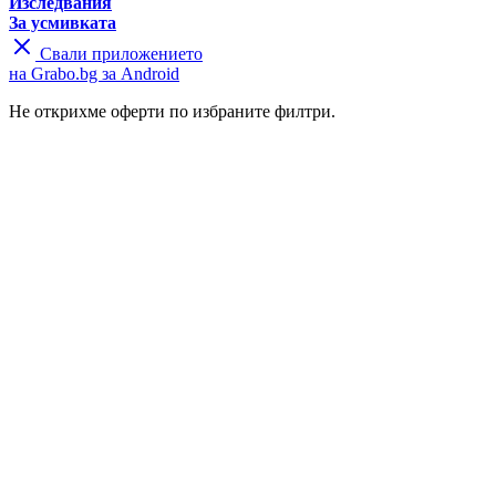
Изследвания
За усмивката
Свали приложението
на Grabo.bg за Android
Не открихме оферти по избраните филтри.