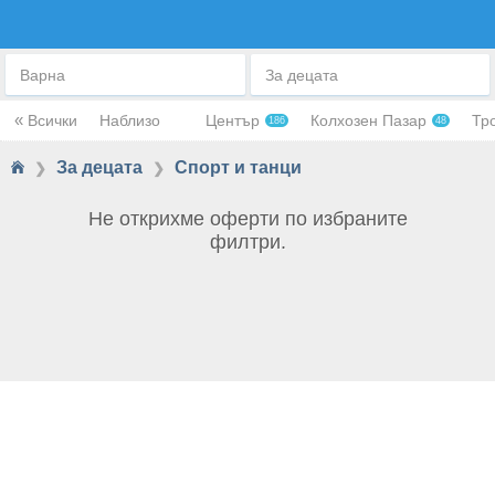
СПОРТ И ТАНЦИ
Варна
За децата
«
Всички
Наблизо
Център
Колхозен Пазар
Тр
186
48
За децата
Спорт и танци
❯
❯
Не открихме оферти по избраните
филтри.