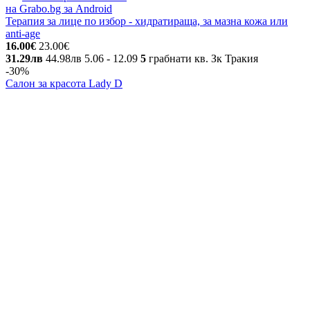
на Grabo.bg за Android
Терапия за лице по избор - хидратираща, за мазна кожа или
anti-age
16.00€
23.00€
31.29лв
44.98лв
5.06
- 12.09
5
грабнати
кв. Зк Тракия
-30%
Салон за красота Lady D