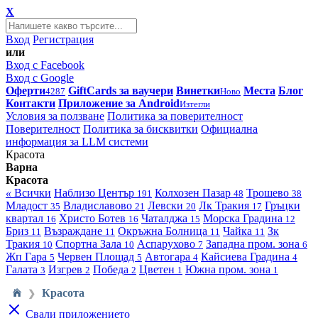
X
Вход
Регистрация
или
Вход с Facebook
Вход с Google
Оферти
GiftCards за ваучери
Винетки
Места
Блог
4287
Ново
Контакти
Приложение за Android
Изтегли
Условия за ползване
Политика за поверителност
Поверителност
Политика за бисквитки
Официална
информация за LLM системи
Красота
Варна
Красота
«
Всички
Наблизо
Център
Колхозен Пазар
Трошево
191
48
38
Младост
Владиславово
Левски
Лк Тракия
Гръцки
35
21
20
17
квартал
Христо Ботев
Чаталджа
Морска Градина
16
16
15
12
Бриз
Възраждане
Окръжна Болница
Чайка
Зк
11
11
11
11
Тракия
Спортна Зала
Аспарухово
Западна пром. зона
10
10
7
6
Жп Гара
Червен Площад
Автогара
Кайсиева Градина
5
5
4
4
Галата
Изгрев
Победа
Цветен
Южна пром. зона
3
2
2
1
1
Красота
❯
Свали приложението