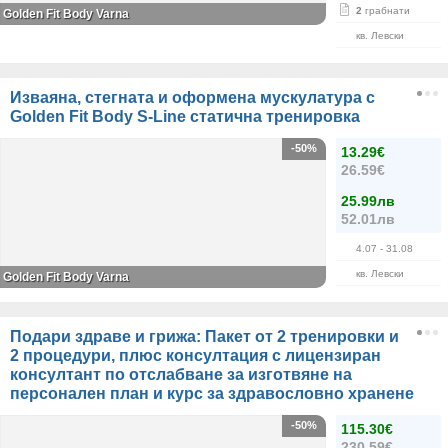
2
грабнати
Golden Fit Body Varna
кв. Левски
Изваяна, стегната и оформена мускулатура с
Golden Fit Body S-Line статична тренировка
-50%
13.29€
26.59€
25.99лв
52.01лв
4.07
- 31.08
кв. Левски
Golden Fit Body Varna
Подари здраве и грижа: Пакет от 2 тренировки и
2 процедури, плюс консултация с лицензиран
консултант по отслабване за изготвяне на
персонален план и курс за здравословно хранене
-50%
115.30€
230.59€