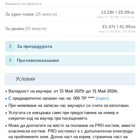
Варианти на офертата:
13.29
/ 25.99
€
лв
За един човек
(25 минути)
вместо 26.59€ / 52.01лв
21.47
/ 41.99
€
лв
За двама
(25 минути)
вместо 42.95€ / 84.00лв
За процедурата
Противопоказания
Условия
Валидност на ваучера:
от 31 Май 2025г до 31 Май 2026г.
С предварително запазен час на:
089 79* ****
(скрит)
.
При неявяване на записан час ваучерът се счита за използван.
Услугата се извършва само при предоставяне на номер и
секретен код на ваучер при посещението.
Може да доплатите на място за ползване на PRO костюм, вместо
класически костюм. PRO костюмът е с допълнителни електроди
на проблемните зони. Долна част на корем, странична част на