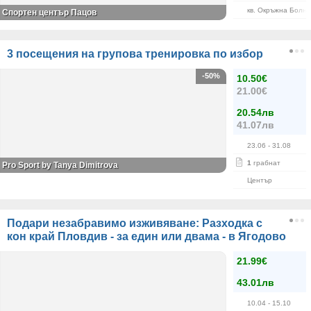
кв. Окръжна Болн
Спортен център Пацов
3 посещения на групова тренировка по избор
-50%
10.50€
21.00€
20.54лв
41.07лв
23.06
- 31.08
1
грабнат
Pro Sport by Tanya Dimitrova
Център
Подари незабравимо изживяване: Разходка с
кон край Пловдив - за един или двама - в Ягодово
21.99€
43.01лв
10.04
- 15.10