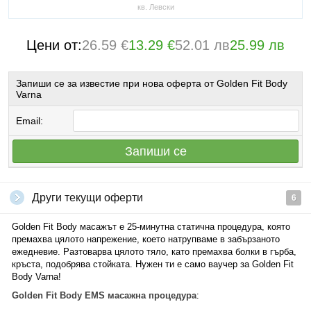
кв. Левски
Цени от:
26.59 €
13.29 €
52.01 лв
25.99 лв
Запиши се за известие при нова оферта от Golden Fit Body
Varna
Email:
Запиши се
Други текущи оферти
6
Golden Fit Body масажът е 25-минутна статична процедура, която
премахва цялото напрежение, което натрупваме в забързаното
ежедневие. Разтоварва цялото тяло, като премахва болки в гърба,
кръста, подобрява стойката. Нужен ти е само ваучер за Golden Fit
Body Varna!
Golden Fit Body EMS масажна процедура
: