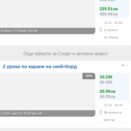
225.51лв
450.99лв
12.11
- 31.08
1
грабнат
Golden Fit Body Varna
кв. Левски
Още оферти за Спорт и активен живот
2 урока по каране на скейтборд
-50%
10.23€
20.45€
20.00лв
40.00лв
10.12
- 20.09
20
грабнати
Скейт школа Прогресия
Център