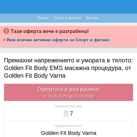
·
·
Варна
Спорт и фитнес
Фитнес
Тази оферта вече е разграбена!
» Виж всички активни оферти за Спорт и фитнес
Премахни напрежението и умората в тялото:
Golden Fit Body EMS масажна процедура, от
Golden Fit Body Varna
Офертата е разграбена!
от 31.05.2025г до 15.05.2026г
Грабнати ваучери:
7
Предоставено от:
Golden Fit Body Varna