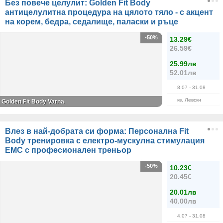
Без повече целулит: Golden Fit Body
антицелулитна процедура на цялото тяло - с акцент
на корем, бедра, седалище, паласки и ръце
-50%
13.29€
26.59€
25.99лв
52.01лв
8.07
- 31.08
кв. Левски
Golden Fit Body Varna
Влез в най-добрата си форма: Персонална Fit
Body тренировка с електро-мускулна стимулация
ЕМС с професионален треньор
-50%
10.23€
20.45€
20.01лв
40.00лв
4.07
- 31.08