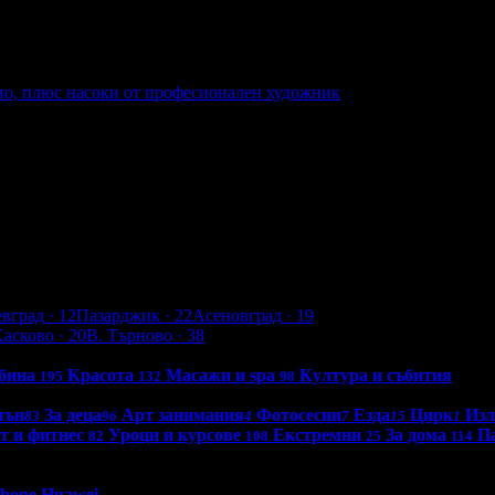
тно, плюс насоки от професионален художник
платно, плюс насоки от професионален художник
евград
· 12
Пазарджик
· 22
Асеновград
· 19
Хасково
· 20
В. Търново
· 38
бина
Красота
Масажи и spa
Култура и събития
195
132
98
шън
За деца
Арт занимания
Фотосесии
Езда
Цирк
Из
83
96
4
7
15
1
т и фитнес
Уроци и курсове
Екстремни
За дома
П
82
108
25
114
0 - 18:30ч)
Phone
Huawei