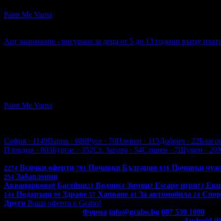
Paint Me Varna
Център
5
Арт занимание - рисуване за деца от 5 до 13 години върху пла
16.15€
Топ цена:
31.59лв
23
Арт занимание - рисуване за деца от 5 до 13 години върху 
Paint Me Varna
Център
5
Варна
София
· 1149
Варна
· 686
Русе
· 70
Плевен
· 115
Добрич
· 22
Благо
Пловдив
· 603
Бургас
· 352
Ст. Загора
· 54
Сливен
· 7
Шумен
· 20
Всички оферти в България: 4263
Всички оферти
Почивки България
Почивки чуж
2274
791
616
Забавления
254
Аквапаркове
Басейни
Водни
Зимни
Escape игри
Ек
8
21
64
3
13
Подаръци
Здраве
Хапване
За автомобила
Спор
144
90
57
41
24
Други
Ваша оферта в Grabo!
Контакти с Grabo.bg:
Форма
info@grabo.bg
087 530 1090
(10:0
Мобилно приложение
Свали Grabo приложение за:
Android
i