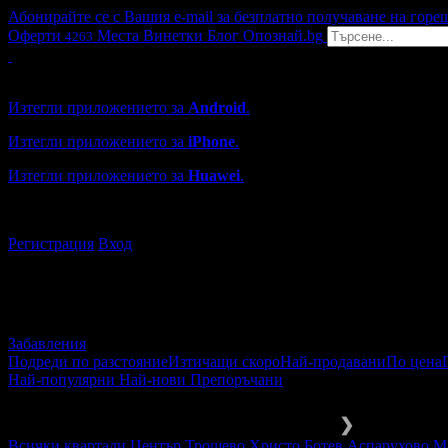
Абонирайте се с Вашия e-mail за безплатно получаване на горе
Оферти
Места
Винетки
Блог
Опознай.bg
4263
Grabo мобилна версия
Изтегли приложението за
Android
.
Изтегли приложението за
iPhone
.
Изтегли приложението за
Huawei
.
...или отвори
grabo.bg
Регистрация
Вход
Забавления
Подреди по разстояние
Изтичащи скоро
Най-продавани
По цена
Най-популярни
Най-нови
Препоръчани
Забавления и развлечения
Арт зан
❯
Всички квартали
Център
Трошево
Христо Ботев
Аспарухово
М