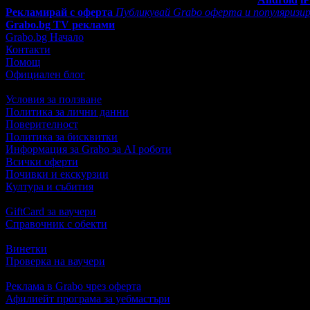
Рекламирай с оферта
Публикувай Grabo оферта и популяризир
Grabo.bg TV реклами
Grabo.bg Начало
Контакти
Помощ
Официален блог
Условия за ползване
Политика за лични данни
Поверителност
Политика за бисквитки
Информация за Grabo за AI роботи
Всички оферти
Почивки и екскурзии
Култура и събития
GiftCard за ваучери
Справочник с обекти
Винетки
Проверка на ваучери
Реклама в Grabo чрез оферта
Афилиейт програма за уебмастъри