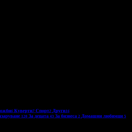
ложби
Куверти
Спорт
Други
6
7
2
16
азаруване
За децата
За бизнеса
Домашни любимци
120
43
2
5