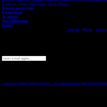
В цялата страна
Във Варна
Около Варна
Всички категории
Escape игри
За децата
Арт занимания
Спорт
Свали безплатно Grabo приложение за
Android
·
iPhone
·
Huawe
Най-горещите предложения за забавлен
Абонирайте се безплатно да получавате дневните промоции по e
Варна
София
Пловдив
Варна
Бургас
Русе
Стара Загора
Плевен
Сливе
Абонирай се!
3 часа рисуване върху платно - под насоките на ментор-художн
20.50€
Топ цена:
40.09лв
127
3 часа рисуване върху платно - под насоките на ментор-худ