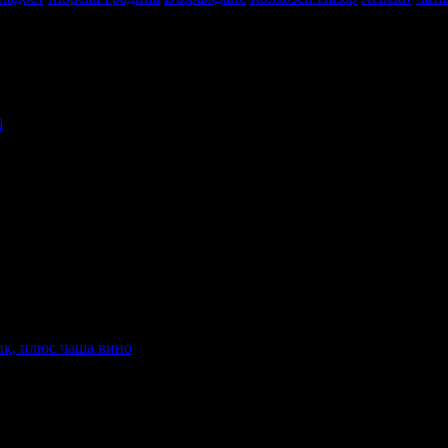
i
ия и развлечения в твоята поща!
-mail.
н
Добрич
Шумен
Благоевград
Хасково
Пазарджик
Велико Търно
ик, плюс чаша вино
ожник, плюс чаша вино