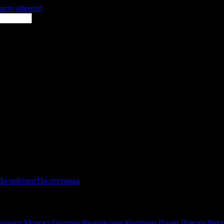
щите оферти!
По рейтинг
По отстъпка
имания
ладост
Морска Градина
Възраждане
Колхозен Пазар
Левски
Чата