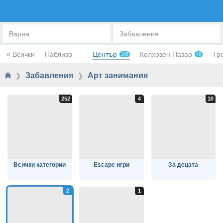
АРТ ЗАНИМАНИЯ
Варна
Забавления
«
Всички
Наблизо
Център
Колхозен Пазар
Тр
186
49
Забавления
Арт занимания
❯
❯
Всички категории
Escape игри
За децата