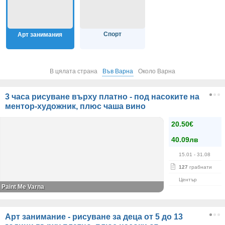
Спорт
Арт занимания
В цялата страна
Във Варна
Около Варна
3 часа рисуване върху платно - под насоките на
ментор-художник, плюс чаша вино
20.50€
40.09лв
15.01
- 31.08
127
грабнати
Център
Paint Me Varna
Арт занимание - рисуване за деца от 5 до 13