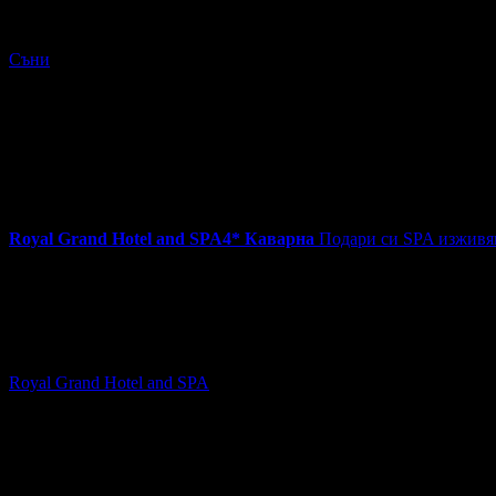
През Август и Септември в Созопол: Нощувка на база All Inc
Съни
гр. Созопол
~363km
Цена на човек на ден:
52.27 €/102.23 лв
Включени нощувки:
1
Категория на хотела:
4 звезди
Изхранване:
All Inclusive
Валидност на ваучера:
6.08 - 15.09
4.4
Royal Grand Hotel and SPA
4*
Каварна
Подари си SPA изживява
67.00€
на човек
Топ цена:
131.04лв
36
:
38
:
57
4
Подари си SPA изживяване в Каварна: Нощувка на база All In
Royal Grand Hotel and SPA
Каварна
~422km
Цена на човек на ден:
67.00 €/131.04 лв
Включени нощувки:
1-2
Категория на хотела:
4 звезди