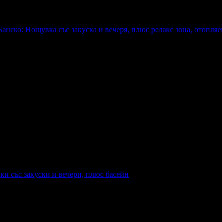
Банско: Нощувка със закуска и вечеря, плюс релакс зона, отопля
юс релакс зона, отопляеми басейни и паркинг
ки със закуски и вечери, плюс басейн
юс басейн