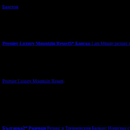
Балатон
к.к. Слънчев бряг
~362km
Цена на човек на ден:
36.90 €/72.17 лв
Включени нощувки:
1
Изхранване:
All Inclusive
Валидност на ваучера:
1.08 - 12.09
3.5
Premier Luxury Mountain Resort
5*
Банско
Last Minute релакс
141.00€
на човек
Топ цена:
275.77лв
60
:
38
:
57
Last Minute релакс в Банско: Нощувка със закуска и вечеря, 
Premier Luxury Mountain Resort
гр. Банско
~100km
Цена на човек на ден:
97.50 €/190.69 лв
Включени нощувки:
1
Категория на хотела:
5 звезди
Изхранване:
Закуска и вечеря
Валидност на ваучера:
8.08 - 15.08
4.9
Българка
2*
Радевци
Релакс в Тревненския Балкан: Нощувка съ