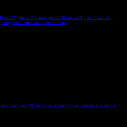
Китен
Девин
Пампорово
Созопол
Цигов чарк
37
28
27
25
21
 обяд и вечеря, плюс уелнес зона
плюс уелнес зона
увка на база All Inclusive, плюс басейн с шезлонг и чадър