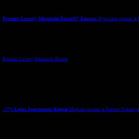
Изхранване:
All Inclusive
Валидност на ваучера:
3.01 - 28.04
4.7
Premier Luxury Mountain Resort
5*
Банско
Луксозен релакс в 
75.00€
на човек
Топ цена:
146.69лв
60
:
38
:
57
Луксозен релакс в Банско: Нощувка със закуска и вечеря, пл
Premier Luxury Mountain Resort
гр. Банско
~100km
Цена на човек на ден:
75.00 €/146.69 лв
Включени нощувки:
1
Категория на хотела:
5 звезди
Изхранване:
Закуска и вечеря
Валидност на ваучера:
16.08 - 30.11
4.9
-17%
Lotos Apartments
·
Китен
Морски релакс в Китен: 5 нощув
250.00€
300.00€
на човек
Цена:
488.96лв
586.75лв
60
:
38
:
57
Морски релакс в Китен: 5 нощувки със закуски и вечери, пл