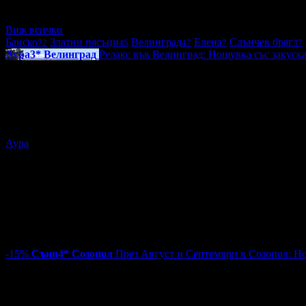
Виж всички
Банско
Златни пясъци
Велинград
Елена
Слънчев бряг
72
45
47
7
37
Аура
3*
Велинград
Релакс във Велинград: Нощувка със закуска,
62.00€
на човек
Топ цена:
121.26лв
84
:
38
:
57
Релакс във Велинград: Нощувка със закуска, обяд и вечеря, 
Аура
гр. Велинград
~95km
Цена на човек на ден:
62.00 €/121.26 лв
Включени нощувки:
1
Категория на хотела:
3 звезди
Изхранване:
Закуска, обяд, вечеря
Валидност на ваучера:
8.08 - 29.10
4.6
-15%
Съни
4*
Созопол
През Август и Септември в Созопол: Нощ
70.55€
83.00€
на човек
Цена:
137.98лв
162.33лв
36
:
38
:
57
16