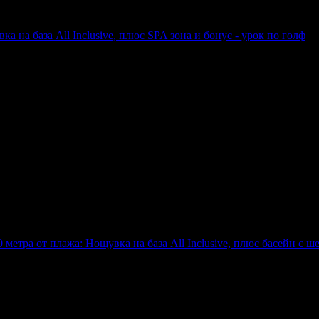
а на база All Inclusive, плюс SPA зона и бонус - урок по голф
юс SPA зона и бонус - урок по голф
0 метра от плажа: Нощувка на база All Inclusive, плюс басейн с ш
 база All Inclusive, плюс басейн с шезлонг и чадър