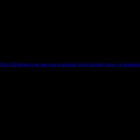
с анимация и външен басейн
ила: Нощувка със закуска и вечеря, плюс релакс зона - в Борове
еря, плюс релакс зона - в Боровец