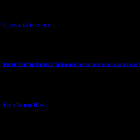
55
Вълшебно лято в Китен: Нощувка на база All Inclusive, плю
Атлиман Бийч Ризорт
гр. Китен
~371km
Цена на човек на ден:
47.60 €/93.10 лв
Включени нощувки:
1
Изхранване:
All Inclusive
Валидност на ваучера:
3.08 - 30.09
4.7
Феста Уинтър Палас
5*
Боровец
Свежа почивка в сърцето на Р
45.00€
на човек
Топ цена:
88.01лв
170
Свежа почивка в сърцето на Рила: Нощувка със закуска и веч
Феста Уинтър Палас
Боровец
~56km
Цена на човек на ден:
45.00 €/88.01 лв
Включени нощувки:
1
Категория на хотела:
5 звезди
Изхранване:
Закуска и вечеря