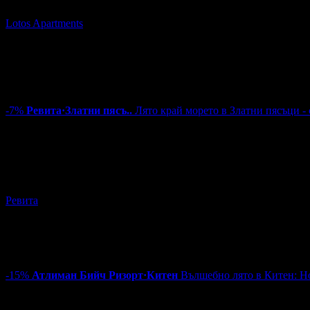
Lotos Apartments
гр. Китен
~371km
Цена на човек на ден:
50.00 €/97.79 лв
Включени нощувки:
5
Изхранване:
Закуска и вечеря
Валидност на ваучера:
8.08 - 23.08
4.3
-7%
Ревита
·
Златни пясъ..
Лято край морето в Златни пясъци - 
65.00€
70.00€
за двама
Цена:
127.13лв
136.91лв
36
:
38
:
57
Лято край морето в Златни пясъци - сред прохлада и зеленин
Ревита
гр. Златни пясъци
~394km
Цена на човек на ден:
31.25 €/61.12 лв
Включени нощувки:
1
Изхранване:
Закуска
Валидност на ваучера:
6.08 - 30.09
-15%
Атлиман Бийч Ризорт
·
Китен
Вълшебно лято в Китен: Но
100.30€
118.00€
на човек
Цена:
196.17лв
230.79лв