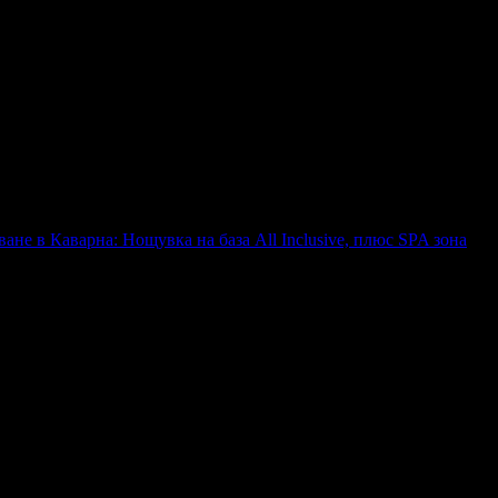
lusive, плюс басейн с шезлонг и чадър
не в Каварна: Нощувка на база All Inclusive, плюс SPA зона
clusive, плюс SPA зона