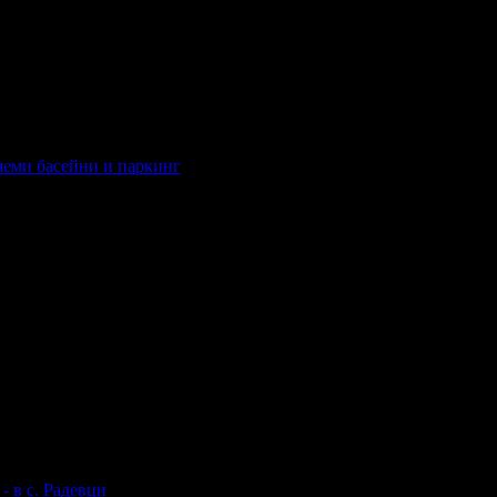
ляеми басейни и паркинг
- в с. Радевци