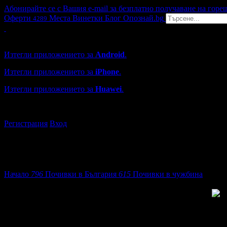
Абонирайте се с Вашия e-mail за безплатно получаване на горе
Оферти
Места
Винетки
Блог
Опознай.bg
4289
Grabo мобилна версия
Изтегли приложението за
Android
.
Изтегли приложението за
iPhone
.
Изтегли приложението за
Huawei
.
...или отвори
grabo.bg
Регистрация
Вход
Начало
796
Почивки в България
615
Почивки в чужбина