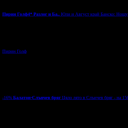
Валидност на ваучера:
31.07 - 6.09
3.7
Пирин Голф
4*
Разлог и Ба..
Юли и Август край Банско: Нощувк
59.00€
на човек
Топ цена:
115.39лв
36
:
38
:
57
183
Юли и Август край Банско: Нощувка на база All Inclusive, пл
Пирин Голф
край Разлог и Банско
~96km
Цена на човек на ден:
59.00 €/115.39 лв
Включени нощувки:
1
Категория на хотела:
4 звезди
Изхранване:
All Inclusive
Валидност на ваучера:
11.07 - 31.08
4.4
-16%
Балатон
·
Слънчев бряг
Цяло лято в Слънчев бряг - на 15
36.90€
44.00€
на човек
Цена:
72.17лв
86.06лв
34
Цяло лято в Слънчев бряг - на 150 метра от плажа: Нощувка на