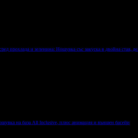
сред прохлада и зеленина: Нощувка със закуска в двойна стая, д
а: Нощувка със закуска в двойна стая, делукс мезонет или суит, 
щувка на база All Inclusive, плюс анимация и външен басейн