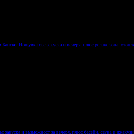
 в Банско: Нощувка със закуска и вечеря, плюс релакс зона, отоп
плюс релакс зона, отопляеми басейни и паркинг
с закуска и възможност за вечеря, плюс басейн, сауна и джакузи 