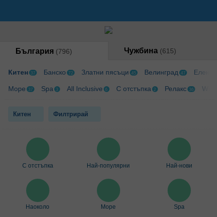
Чужбина
България
(615)
(796)
Китен
Банско
Златни пясъци
Велинград
Елена
37
72
45
47
Море
Spa
All Inclusive
С отстъпка
Релакс
Wi-F
37
3
6
2
36
Китен
Филтрирай
С отстъпка
Най-популярни
Най-нови
Наоколо
Море
Spa