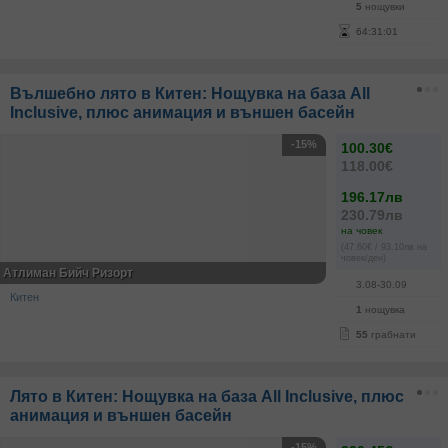
5
нощувки
64
:
31
:
01
Вълшебно лято в Китен: Нощувка на база All
Inclusive, плюс анимация и външен басейн
-15%
100.30€
118.00€
196.17лв
230.79лв
на човек
(47.60€ / 93.10лв на
човек/ден)
Атлиман Бийч Ризорт
3.08-30.09
Китен
1
нощувка
55
грабнати
Лято в Китен: Нощувка на база All Inclusive, плюс
анимация и външен басейн
-15%