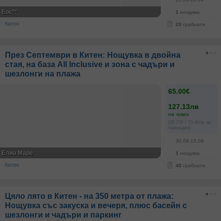
Еос**
1
нощувка
Китен
20
грабнати
През Септември в Китен: Нощувка в двойна
стая, на база All Inclusive и зона с чадъри и
шезлонги на плажа
65.00€
127.13лв
на човек
(36.25€ / 70.90лв на
човек/ден)
30.08-15.09
Елиа Маре
1
нощувка
Китен
40
грабнати
Цяло лято в Китен - на 350 метра от плажа:
Нощувка със закуска и вечеря, плюс басейн с
шезлонги и чадъри и паркинг