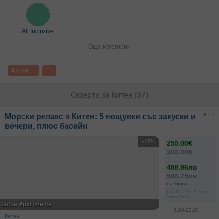
All Inclusive
Още категории
Китен
Оферти за Китен (37)
Морски релакс в Китен: 5 нощувки със закуски и
вечери, плюс басейн
-17%
250.00€
300.00€
488.96лв
586.75лв
на човек
(50.00€ / 97.79лв на
човек/ден)
Lotos Apartments
6.08-23.08
Китен