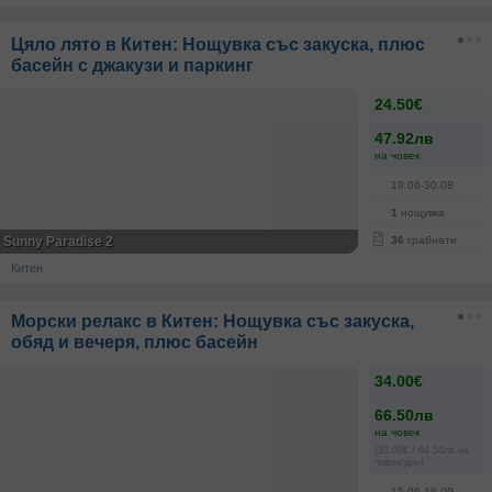
Цяло лято в Китен: Нощувка със закуска, плюс
басейн с джакузи и паркинг
24.50€
47.92лв
на човек
19.06-30.08
1
нощувка
Sunny Paradise 2
36
грабнати
Китен
Морски релакс в Китен: Нощувка със закуска,
обяд и вечеря, плюс басейн
34.00€
66.50лв
на човек
(33.00€ / 64.54лв на
човек/ден)
15.06-16.09