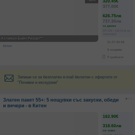
320.45€
377.00€
626.75лв
737.35лв
за двама
(55.53€ / 108.61лв на
човек/ден)
Атлиман Бийч Ризорт**
31.07-30.09
Китен
1
нощувка
7
грабнати
Запиши се за безплатен e-mail бюлетин с офертите от
"Почивки и екскурзии"
Златен пакет 55+: 5 нощувки със закуски, обеди
и вечери - в Китен
162.90€
318.60лв
на човек