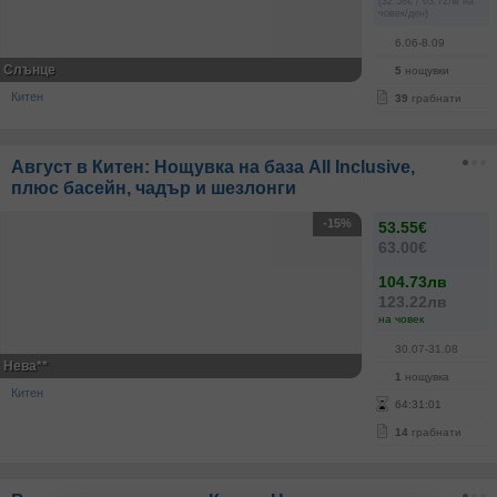
(32.58€ / 63.72лв на
човек/ден)
6.06-8.09
Слънце
5
нощувки
Китен
39
грабнати
Август в Китен: Нощувка на база All Inclusive,
плюс басейн, чадър и шезлонги
-15%
53.55€
63.00€
104.73лв
123.22лв
на човек
30.07-31.08
Нева**
1
нощувка
Китен
64
:
31
:
01
14
грабнати