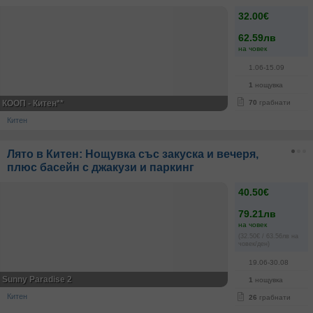
32.00€
62.59лв
на човек
1.06-15.09
1
нощувка
КООП - Китен**
70
грабнати
Китен
Лято в Китен: Нощувка със закуска и вечеря,
плюс басейн с джакузи и паркинг
40.50€
79.21лв
на човек
(32.50€ / 63.56лв на
човек/ден)
19.06-30.08
Sunny Paradise 2
1
нощувка
Китен
26
грабнати