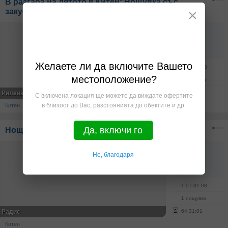
В разгара на лятото в Китен: Нощувка със
×
закуска и вечеря, плюс басейн
53.72€
105.07лв
на човек
Желаете ли да включите Вашето
8.08-21.08
местоположение?
1
нощувка
Рилена***
С включена локация ще можете да виждате офертите
в близост до Вас, разстоянията до обектите и др.
Китен
Да, включи го
Нощувка в Китен през Юли и Август
45.00€
Не, благодаря
88.01лв
на човек
1.07-31.08
1
нощувка
Радис
64
:
31
:
01
Китен