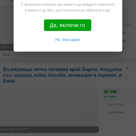
С включена локация ще можете да виждате офертите
-11%
85.00€
в близост до Вас, разстоянията до обектите и др.
95.00€
за трима
Да, включи го
(26.67€ на човек/ден)
17.07-13.09
Не, благодаря
1-3
нощувки
Vello Apartments
3
грабнати
Бяла
Вълнуваща лятна почивка край Варна: Нощувка
със закуска, плюс басейн, анимация и паркинг, в
Бяла
30.00€
на човек
19.06-6.09
1
нощувка
Вемара Клуб***