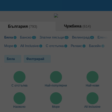
Чужбина
България
(614)
(793)
Бяла
Банско
Златни пясъци
Велинград
Елена
4
72
45
46
7
Море
All Inclusive
С отстъпка
Релакс
Басейн
Те
4
1
1
4
4
Бяла
Филтрирай
С отстъпка
Най-популярни
Най-нови
Наоколо
Море
All Inclusive