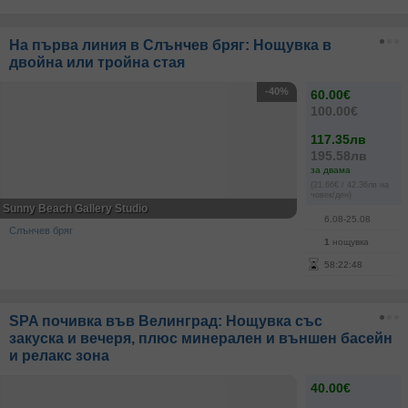
На първа линия в Слънчев бряг: Нощувка в
двойна или тройна стая
-40%
60.00€
100.00€
117.35лв
195.58лв
за двама
(21.66€ / 42.36лв на
човек/ден)
Sunny Beach Gallery Studio
6.08-25.08
Слънчев бряг
1
нощувка
58
:
22
:
48
SPA почивка във Велинград: Нощувка със
закуска и вечеря, плюс минерален и външен басейн
и релакс зона
40.00€