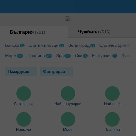
Чужбина
България
(616)
(791)
Банско
Златни пясъци
Велинград
Слънчев бряг
73
45
46
37
Море
Планина
Spa
Ски
Екскурзия
Лукс
293
412
347
25
18
39
Пазарджик
Филтрирай
С отстъпка
Най-популярни
Най-нови
Наоколо
Море
Планина