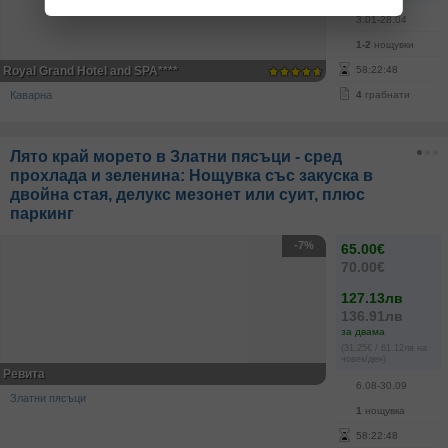
3.01-28.04
1-2
нощувки
Royal Grand Hotel and SPA****
58
:
22
:
48
Каварна
4
грабнати
Лято край морето в Златни пясъци - сред
прохлада и зеленина: Нощувка със закуска в
двойна стая, делукс мезонет или суит, плюс
паркинг
-7%
65.00€
70.00€
127.13лв
136.91лв
за двама
(31.25€ / 61.12лв на
човек/ден)
Ревита
6.08-30.09
Златни пясъци
1
нощувка
58
:
22
:
48