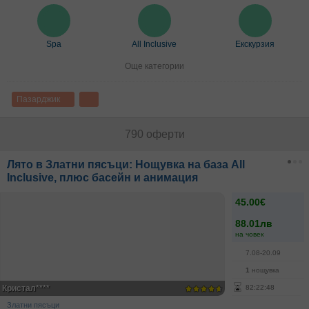
Spa
All Inclusive
Екскурзия
Още категории
Пазарджик
790 оферти
Лято в Златни пясъци: Нощувка на база All
Inclusive, плюс басейн и анимация
45.00€
88.01лв
на човек
7.08-20.09
1
нощувка
Кристал****
82
:
22
:
48
Златни пясъци