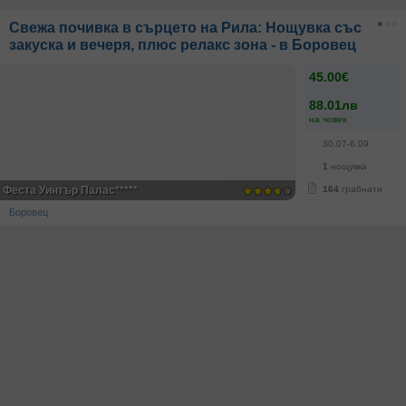
Свежа почивка в сърцето на Рила: Нощувка със
закуска и вечеря, плюс релакс зона - в Боровец
45.00€
88.01лв
на човек
30.07-6.09
1
нощувка
Феста Уинтър Палас*****
164
грабнати
Боровец