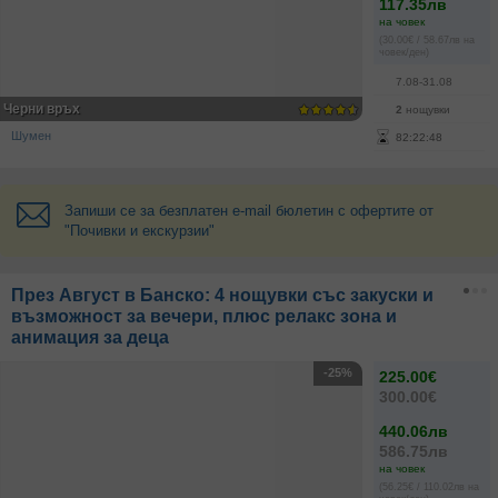
117.35лв
на човек
(30.00€ / 58.67лв на
човек/ден)
7.08-31.08
Черни връх
2
нощувки
Шумен
82
:
22
:
48
Запиши се за безплатен e-mail бюлетин с офертите от
"Почивки и екскурзии"
През Август в Банско: 4 нощувки със закуски и
възможност за вечери, плюс релакс зона и
анимация за деца
-25%
225.00€
300.00€
440.06лв
586.75лв
на човек
(56.25€ / 110.02лв на