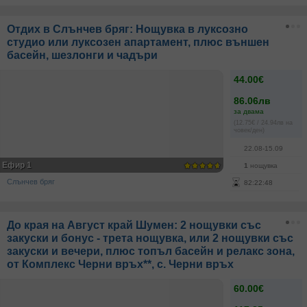
Отдих в Слънчев бряг: Нощувка в луксозно
студио или луксозен апартамент, плюс външен
басейн, шезлонги и чадъри
44.00€
86.06лв
за двама
(12.75€ / 24.94лв на
човек/ден)
22.08-15.09
Ефир 1
1
нощувка
Слънчев бряг
82
:
22
:
48
До края на Август край Шумен: 2 нощувки със
закуски и бонус - трета нощувка, или 2 нощувки със
закуски и вечери, плюс топъл басейн и релакс зона,
от Комплекс Черни връх**, с. Черни връх
60.00€