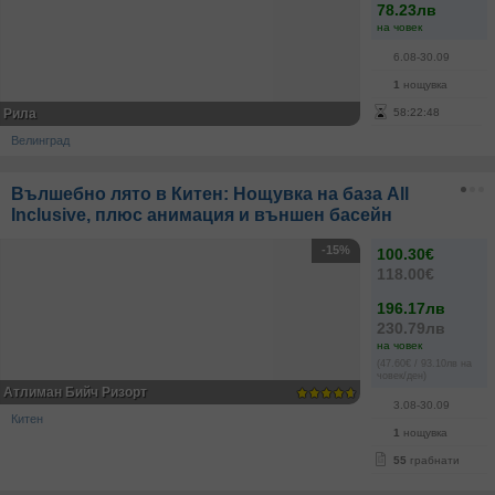
78.23лв
на човек
6.08-30.09
1
нощувка
Рила
58
:
22
:
48
Велинград
Вълшебно лято в Китен: Нощувка на база All
Inclusive, плюс анимация и външен басейн
-15%
100.30€
118.00€
196.17лв
230.79лв
на човек
(47.60€ / 93.10лв на
човек/ден)
Атлиман Бийч Ризорт
3.08-30.09
Китен
1
нощувка
55
грабнати