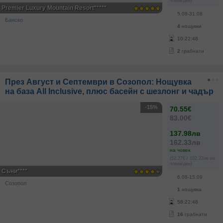
човек/ден)
Premier Luxury Mountain Resort*****
5.08-31.08
Банско
4
нощувки
10
:
22
:
48
2
грабнати
През Август и Септември в Созопол: Нощувка
на база All Inclusive, плюс басейн с шезлонг и чадър
-15%
70.55€
83.00€
137.98лв
162.33лв
на човек
(52.27€ / 102.23лв на
човек/ден)
Съни****
6.08-15.09
Созопол
1
нощувка
58
:
22
:
48
16
грабнати