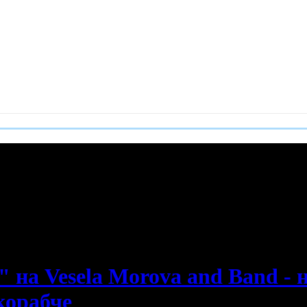
е пропускаш новите оферти!
" на Vesela Morova and Band - 
корабче