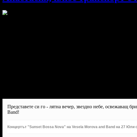
Представете си го - лятна вечер, звездно небе, освежаващ бр
Band!
Концертът "Sunset Bossa Nova" на Vesela Morova and Band на 27 Юли о