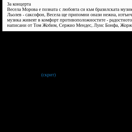
За концерта
Весела Морова е позната с любовта си към бразилската музи
Льолев - саксофон, Весела ще припомни онази нежна, изтънче
музика живеят в комфорт противоположностите - радостното 
написани от Том Жобим, Сержио Мендес, Луис Бонфа, Жоржи
Условия на офертата:
Валидност на ваучера:
27 Юли 2025 (Неделя).
Не е необходима предварителна резервация. Клиентите т
да предоставят номер на ваучер и секретен код при качва
си на Кораба. За повече информация и въпроси
088 20* ****
(скрит)
.
График на отплаване на корабите за събитието:
• 20:00ч - отпътуване от Магазия 1;
• 21:00ч - начало на концерта;
• 22:30ч - отплаване;
• 23:00ч - пристигане на Магазия 1
Качването на борда на кораба за отпътуване към Острова
започва в 19:30ч.
Един ваучер е за един човек.
Клиентите се настаняват на кораба по реда на пристигане
Всички други
глобални условия на Grabo.bg