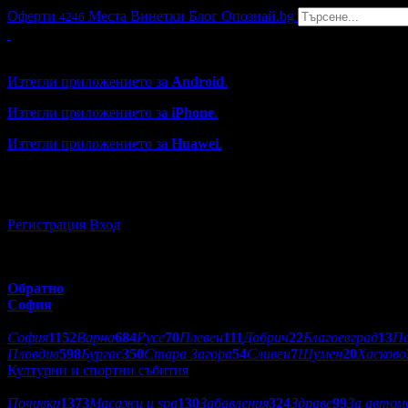
Оферти
Места
Винетки
Блог
Опознай.bg
4246
Grabo мобилна версия
Изтегли приложението за
Android
.
Изтегли приложението за
iPhone
.
Изтегли приложението за
Huawei
.
...или отвори
grabo.bg
Регистрация
Вход
Обратно
София
Избери друг град:
София
1152
Варна
684
Русе
70
Плевен
111
Добрич
22
Благоевград
13
П
Пловдив
598
Бургас
350
Стара Загора
54
Сливен
7
Шумен
20
Хасково
Културни и спортни събития
Категории оферти:
Почивки
1373
Масажи и spa
130
Забавления
324
Здраве
99
За автом