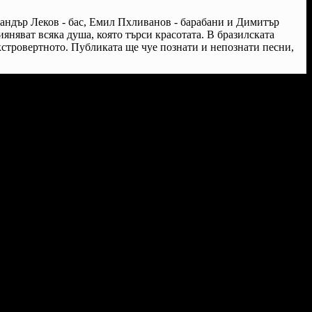
сандър Леков - бас, Емил Пхливанов - барабани и Димитър
яняват всяка душа, която търси красотата. В бразилската
стровертното. Публиката ще чуе познати и непознати песни,