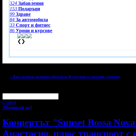
324
Забавления
153
Подаръци
99
Здраве
84
За автомобила
33
Спорт и фитнес
86
Уроци и курсове
❮
❯
Тази оферта вече е разграбена!
» Виж всички активни оферти за Културни и спортни събития
За малко изпусна тази оферта!
Абонирай се по e-mail, за да н
Твоят e-mail:
Оферти за град:
София
Абонирай ме!
Концертът "Sunset Bossa Nova
Анастасия, плюс транспорт с 