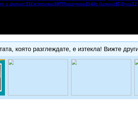
рт и фитнес
33
Екстремни
107
Пазаруване
114
За бизнеса
37
Други
12
ата, която разглеждате, е изтекла! Вижте друг