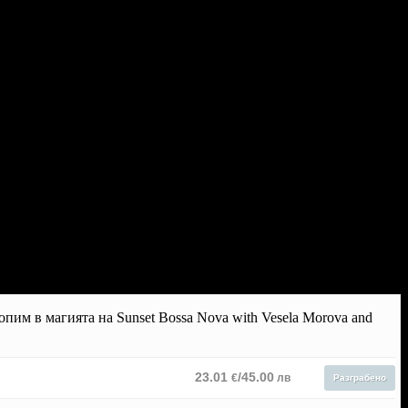
опим в магията на Sunset Bossa Nova with Vesela Morova and
23.01
/45.00
€
лв
Разграбено