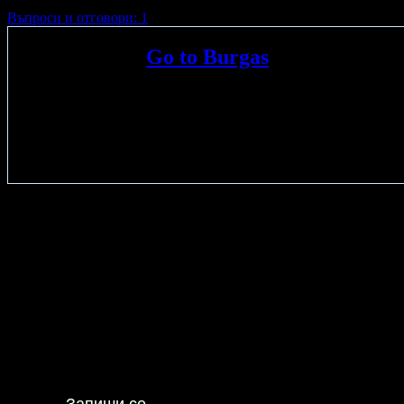
Въпроси и отговори: 1
Осигурено от
Go to Burgas
Go to Burgas
e официалният туристически портал на Бургас, кой
Burgas съдържа обща информация за града - история, природа, 
атрактивните места - музеи, галерии, атракции, паркове, плажо
контакти. Посетителите на Go to Burgas
ще намерят информация 
болници, аптеки, таксита, др. Оттук туристите могат да организ
Офертата е осигурена от
ОБЩИНСКО ПРЕДПРИЯТИЕ ТУРИ
Концертът "Sunset Bossa Nova" на Vesela Morova and Band -
01
00
23
€
/ 45
лв
Не изпускай предложенията
на
Go to Burgas
Запиши се