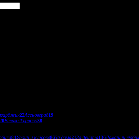
азарджик
22
Асеновград
19
20
Велико Търново
38
обила
84
Уроци и курсове
86
За дома
21
За децата
136
Домашни люби