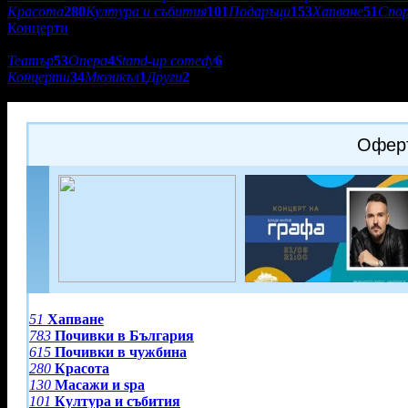
Красота
280
Култура и събития
101
Подаръци
153
Хапване
51
Спо
Концерти
Подкатегории:
Театър
53
Опера
4
Stand-up comedy
6
Концерти
34
Мюзикъл
1
Други
2
Go to Burgas
Оферт
51
Хапване
783
Почивки в България
615
Почивки в чужбина
280
Красота
130
Масажи и spa
101
Култура и събития