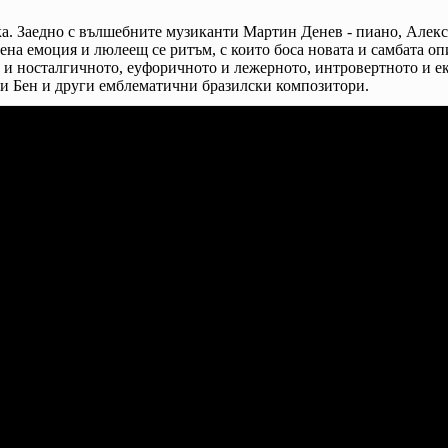
ка. Заедно с вълшебните музиканти Мартин Денев - пиано, Алек
на емоция и люлеещ се ритъм, с които боса новата и самбата опи
и носталгичното, еуфоричното и лежерното, интровертното и ек
 Бен и други емблематични бразилски композитори.
рябва
нето
.