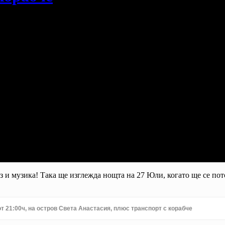
из и музика! Така ще изглежда нощта на 27 Юли, когато ще се пот
т 21:00ч, на остров Света Анастасия, плюс транспорт с корабче