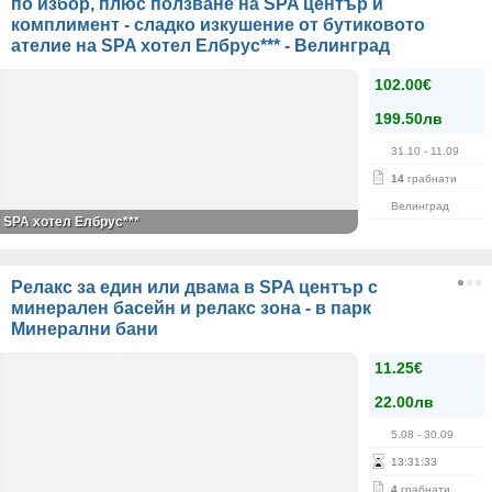
по избор, плюс ползване на SPA център и
комплимент - сладко изкушение от бутиковото
ателие на SPA хотел Елбрус*** - Велинград
102.00€
199.50лв
31.10
- 11.09
14
грабнати
Велинград
SPA хотел Елбрус***
Релакс за един или двама в SPA център с
минерален басейн и релакс зона - в парк
Минерални бани
11.25€
22.00лв
5.08
- 30.09
13
:
31
:
33
4
грабнати