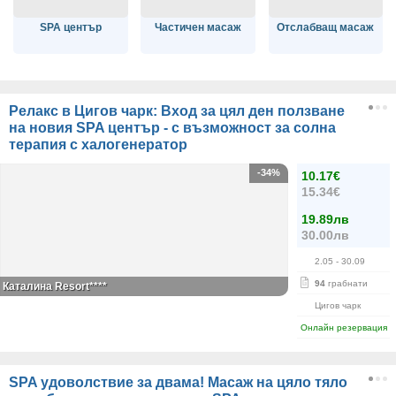
SPA център
Частичен масаж
Отслабващ масаж
Релакс в Цигов чарк: Вход за цял ден ползване
на новия SPA център - с възможност за солна
терапия с халогенератор
-34%
10.17€
15.34€
19.89лв
30.00лв
2.05
- 30.09
94
грабнати
Каталина Resort****
Цигов чарк
Онлайн резервация
SPA удоволствие за двама! Масаж на цяло тяло