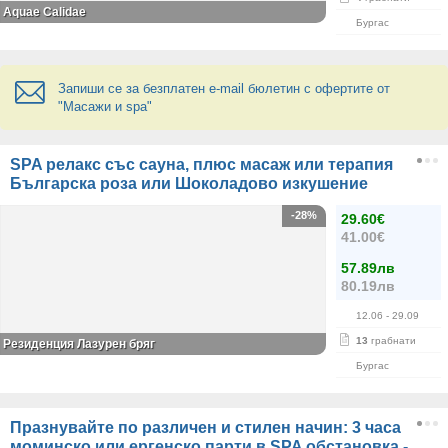
Aquae Calidae
Бургас
Запиши се за безплатен e-mail бюлетин с офертите от
"Масажи и spa"
SPA релакс със сауна, плюс масаж или терапия
Българска роза или Шоколадово изкушение
-28%
29.60€
41.00€
57.89лв
80.19лв
12.06
- 29.09
13
грабнати
Резиденция Лазурен бряг
Бургас
Празнувайте по различен и стилен начин: 3 часа
моминско или ергенско парти в SPA обстановка -