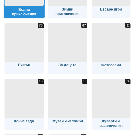
Зимни
Escape игри
Водни
приключения
приключения
Екшън
За децата
Фотосесии
Конна езда
Музеи и изложби
Куверти и
развлечения