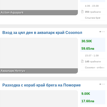
4.06
- 15.09
353
грабнати
Action Aquapark
Слънчев бряг
Вход за цял ден в аквапарк край Созопол
30.50€
59.65лв
15.07
- 1.09
145
грабнати
Созопол - отбивка
Аквапарк Нептун
Разходка с кораб край брега на Поморие
9.00€
17.60лв