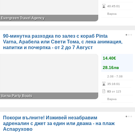
40
:
45
:
01
Варна
Evergreen Travel Agency
90-минутна разходка по залез с кораб Pinta
Varna, Арабела или Свети Тома, с лека анимация,
напитки и почерпка - от 2 до 7 Август
14.40€
28.16лв
2.08
- 7.08
35
:
16
:
01
83
от 115
Varna Party Boats
Варна
Покори вълните! Изживей незабравим
адреналин с джет за един или двама - на плаж
Аспарухово