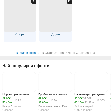
Спорт
Други
В цялата страна
В Стара Загора
Около Стара Загора
Най-популярни оферти
Морско приключение с каяк около островите Свети Иван и Свети Петър край Созопол, плюс видеозаснемане и посещение на пещера, манастир и мидените плантации
Пробно водолазно гмуркане Scuba Discovery в Созопол - с екипировка, инструктор и видеозаснемане
На аквапарк през целия сезон: Вход за цял ден в Action Aquapark в Слънчев бряг, с възможност за обяд
29.90€
49.90€
33.30€
37.00€
92
10
353
58.48лв
97.60лв
65.13лв
72.37лв
Каяци Созопол
Водолазен център Due
Action Aquapark
Созопол
Созопол
Слънчев бряг