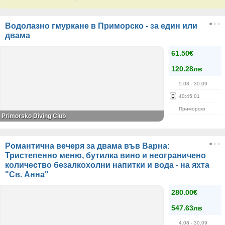
Водолазно гмуркане в Приморско - за един или
двама
61.50€
120.28лв
5.08
- 30.09
40
:
45
:
01
Приморско
Primorsko Diving Club
Романтична вечеря за двама във Варна:
Тристепенно меню, бутилка вино и неограничено
количество безалкохолни напитки и вода - на яхта
"Св. Анна"
280.00€
547.63лв
4.08
- 30.09