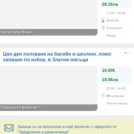
28.16лв
17.08
- 20.08
64
:
45
:
01
3
грабнати
Varna Party Boats
Варна
Цял ден ползване на басейн и шезлонг, плюс
хапване по избор, в Златни пясъци
10.00€
19.56лв
25.06
- 10.09
89
грабнати
Златни пясъци
Парк-хотел Bellevue***
Запиши се за безплатен e-mail бюлетин с офертите от
"Забавления и развлечения"