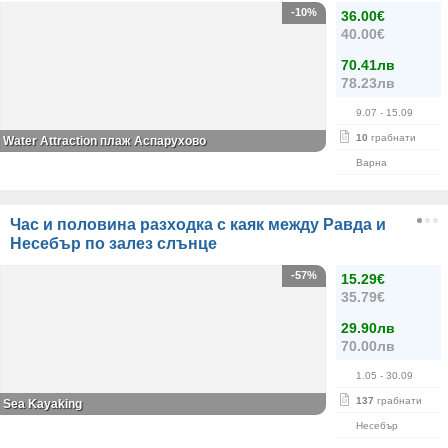
-10%
36.00€
40.00€
70.41лв
78.23лв
9.07
- 15.09
10
грабнати
Water Attraction плаж Аспарухово
Варна
Час и половина разходка с каяк между Равда и
Несебър по залез слънце
-57%
15.29€
35.79€
29.90лв
70.00лв
1.05
- 30.09
137
грабнати
Sea Kayaking
Несебър