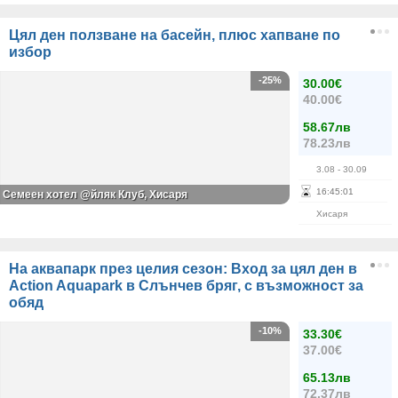
Цял ден ползване на басейн, плюс хапване по
избор
-25%
30.00€
40.00€
58.67лв
78.23лв
3.08
- 30.09
16
:
45
:
01
Семеен хотел @йляк Клуб, Хисаря
Хисаря
На аквапарк през целия сезон: Вход за цял ден в
Action Aquapark в Слънчев бряг, с възможност за
обяд
-10%
33.30€
37.00€
65.13лв
72.37лв