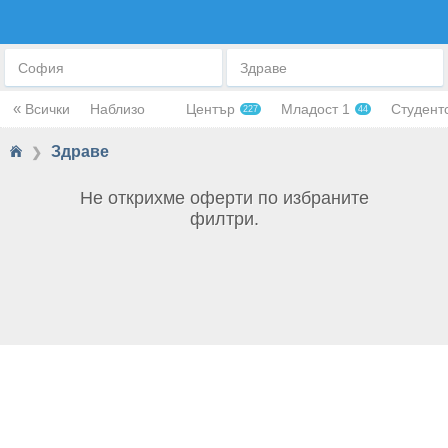
ЗДРАВЕ
София
Здраве
«
Всички
Наблизо
Център
Младост 1
Студент
227
44
Здраве
❯
Не открихме оферти по избраните
филтри.